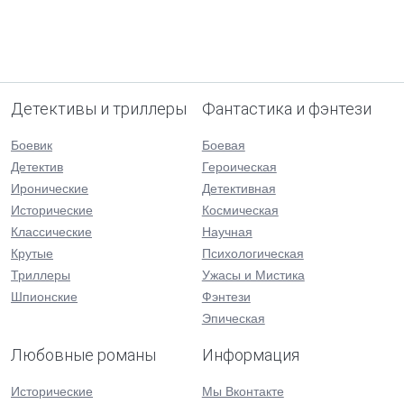
Детективы и триллеры
Фантастика и фэнтези
Боевик
Боевая
Детектив
Героическая
Иронические
Детективная
Исторические
Космическая
Классические
Научная
Крутые
Психологическая
Триллеры
Ужасы и Мистика
Шпионские
Фэнтези
Эпическая
Любовные романы
Информация
Исторические
Мы Вконтакте