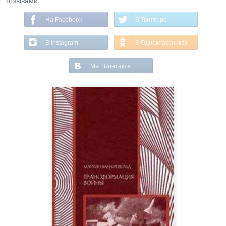
отзывами.
На Facebook
В Твиттере
В Instagram
В Одноклассниках
Мы Вконтакте