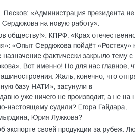
. Песков: «Администрация президента не
я Сердюкова на новую работу».
в обществу!». КПРФ: «Крах отечественн
я»: «Опыт Сердюкова пойдёт «Ростеху» 
е назначение фактически закрыло тему с
ва». Вот именно! Но для нас главное, ч
машиностроения. Жаль, конечно, что отп
ьную базу НАТИ», засунули в
авно уже ничего не производит, а не на 
 по-настоящему судили? Егора Гайдара,
омырдина, Юрия Лужкова?
б экспорте своей продукции за рубеж. Л