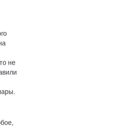
ого
на
то не
равили
нары.
юбое,