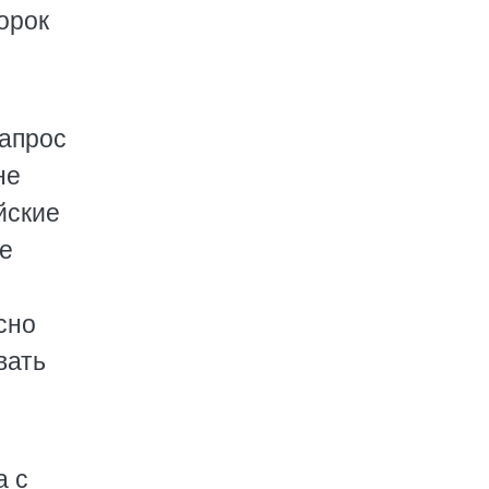
орок
Запрос
не
йские
ое
сно
вать
а с