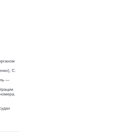
органом
нко), С.
ель —
страции
 номера,
судах