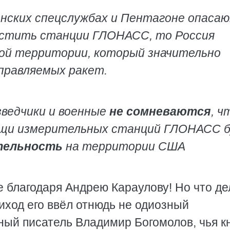
анских спецслужбах и Пентагоне опасаю
естить станции ГЛОНАСС, то Россия
кой территории, который значительно
правляемых ракет.
зведчики и военные
не сомневаются
, ч
ощи измерительных станций ГЛОНАСС 
тельность
на территории США
е благодаря Андрею Караулову! Но что де
обиход его ввёл отнюдь не одиозный
ный писатель Владимир Богомолов, чья к