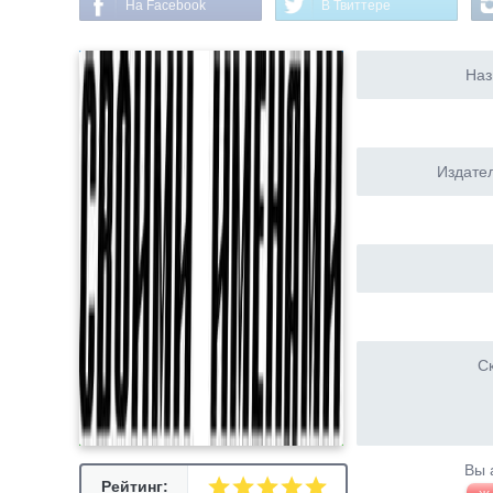
На Facebook
В Твиттере
Наз
Издател
Ск
Вы 
Рейтинг: