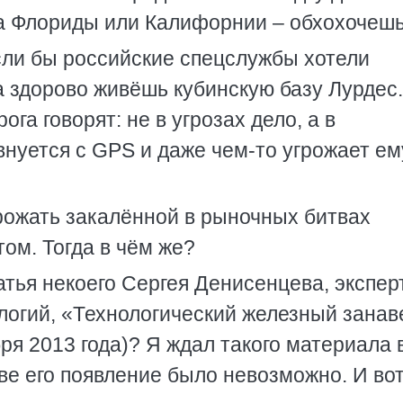
а Флориды или Калифорнии – обхохочешь
если бы российские спецслужбы хотели
а здорово живёшь кубинскую базу Лурдес.
ога говорят: не в угрозах дело, а в
нуется с GPS и даже чем-то угрожает ем
ожать закалённой в рыночных битвах
том. Тогда в чём же?
атья некоего Сергея Денисенцева, экспер
логий, «Технологический железный занав
ря 2013 года)? Я ждал такого материала 
ве его появление было невозможно. И во