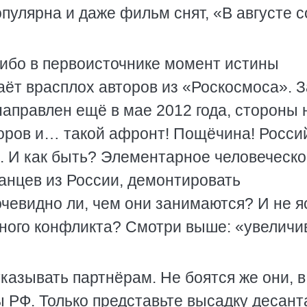
опулярна и даже фильм снят, «В августе с
, ибо в первоисточнике момент истины
таёт врасплох авторов из «Роскосмоса». 
аправлен ещё в мае 2012 года, стороны 
оров и… такой афронт! Пощёчина! Росси
а. И как быть? Элементарное человеческ
анцев из России, демонтировать
чевидно ли, чем они занимаются? И не я
енного конфликта? Смотри выше: «увеличи
тказывать партнёрам. Не боятся же они, в
 РФ. Только представьте высадку десант