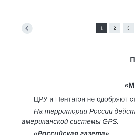
1
2
3
П
«М
ЦРУ и Пентагон не одобряют 
На территории России дейс
американской системы GPS.
«Российская газета»