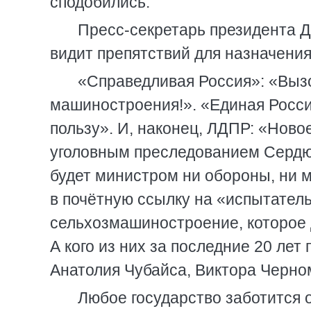
сподобились.
Пресс-секретарь президента Д
видит препятствий для назначени
«Справедливая Россия»: «Вызо
машиностроения!». «Единая Росси
пользу». И, наконец, ЛДПР: «Ново
уголовным преследованием Сердюко
будет министром ни обороны, ни 
в почётную ссылку на «испытател
сельхозмашиностроение, которое д
А кого из них за последние 20 лет
Анатолия Чубайса, Виктора Черн
Любое государство заботится о