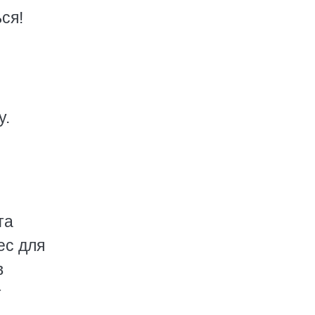
ся!
у.
та
ес для
в
т