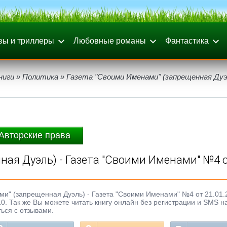
вы и триллеры
Любовные романы
Фантастика
ниги
»
Политика
» Газета "Своими Именами" (запрещенная Дуэл
Авторские права
ная Дуэль) - Газета "Своими Именами" №4 
ми" (запрещенная Дуэль) - Газета "Своими Именами" №4 от 21.01.
010. Так же Вы можете читать книгу онлайн без регистрации и SMS н
ься с отзывами.