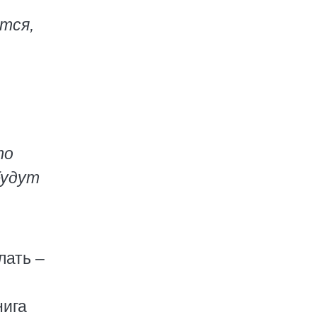
тся,
то
будут
лать –
нига