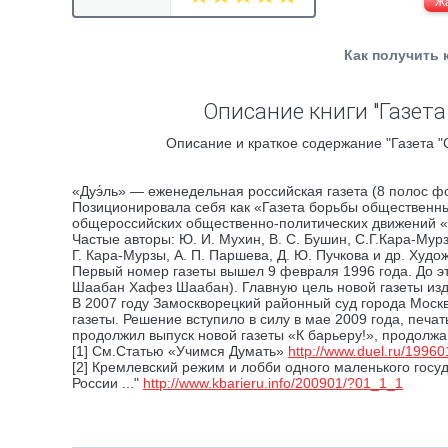
Ж
Как получить 
Описание книги "Газета
Описание и краткое содержание "Газета "
«Дуэ́ль» — еженедельная российская газета (8 полос фо
Позиционировала себя как «Газета борьбы общественны
общероссийских общественно-политических движений «А
Частые авторы: Ю. И. Мухин, В. С. Бушин, С.Г.Кара-Мур
Г. Кара-Мурзы, А. П. Паршева, Д. Ю. Пучкова и др. Худо
Первый номер газеты вышел 9 февраля 1996 года. До эт
Шаабан Хафез Шаабан). Главную цель новой газеты изд
В 2007 году Замоскворецкий районный суд города Москв
газеты. Решение вступило в силу в мае 2009 года, печа
продолжил выпуск новой газеты «К барьеру!», продолж
[1] См.Статью «Учимся Думать»
http://www.duel.ru/1996
[2] Кремлевский режим и лобби одного маленького госуд
России ..."
http://www.kbarieru.info/200901/?01_1_1