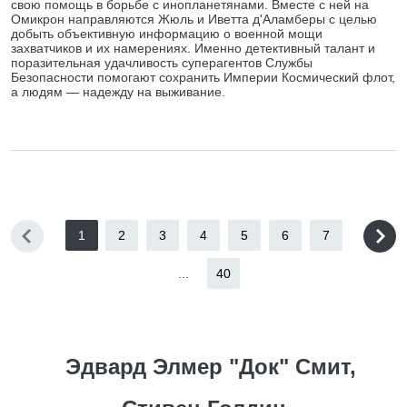
свою помощь в борьбе с инопланетянами. Вместе с ней на
Омикрон направляются Жюль и Иветта д'Аламберы с целью
добыть объективную информацию о военной мощи
захватчиков и их намерениях. Именно детективный талант и
поразительная удачливость суперагентов Службы
Безопасности помогают сохранить Империи Космический флот,
а людям — надежду на выживание.
1
2
3
4
5
6
7
...
40
Эдвард Элмер "Док" Смит,