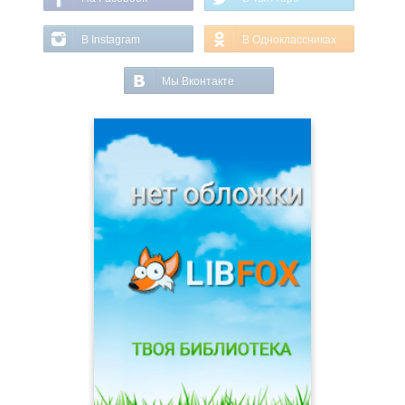
В Instagram
В Одноклассниках
Мы Вконтакте