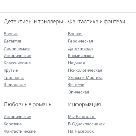
Детективы и триллеры
Фантастика и фэнтези
Боевик
Боевая
Детектив
Героическая
Иронические
Детективная
Исторические
Космическая
Классические
Научная
Крутые
Психологическая
Триллеры
Ужасы и Мистика
Шпионские
Фэнтези
Эпическая
Любовные романы
Информация
Исторические
Мы Вконтакте
Короткие
В Одноклассниках
Фантастические
На Facebook