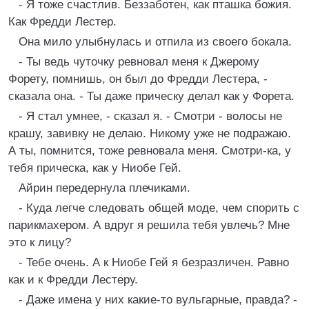
- Я тоже счастлив. Беззаботен, как пташка божия.
Как Фредди Лестер.
Она мило улыбнулась и отпила из своего бокала.
- Ты ведь чуточку ревновал меня к Джерому
Форету, помнишь, он был до Фредди Лестера, -
сказала она. - Ты даже прическу делал как у Форета.
- Я стал умнее, - сказал я. - Смотри - волосы не
крашу, завивку не делаю. Никому уже не подражаю.
А ты, помнится, тоже ревновала меня. Смотри-ка, у
тебя прическа, как у Ниобе Гей.
Айрин передернула плечиками.
- Куда легче следовать общей моде, чем спорить с
парикмахером. А вдруг я решила тебя увлечь? Мне
это к лицу?
- Teбе очень. А к Ниобе Гей я безразличен. Равно
как и к Фредди Лестеру.
- Даже имена у них какие-то вульгарные, правда? -