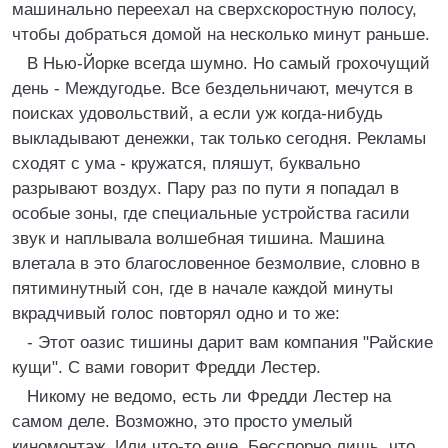
машинально переехал на сверхскоростную полосу,
чтобы добраться домой на несколько минут раньше.
В Нью-Йорке всегда шумно. Но самый грохочущий
день - Междугодье. Все бездельничают, мечутся в
поисках удовольствий, а если уж когда-нибудь
выкладывают денежки, так только сегодня. Рекламы
сходят с ума - кружатся, пляшут, буквально
разрывают воздух. Пару раз по пути я попадал в
особые зоны, где специальные устройства гасили
звук и наплывала волшебная тишина. Машина
влетала в это благословенное безмолвие, словно в
пятиминутный сон, где в начале каждой минуты
вкрадчивый голос повторял одно и то же:
- Этот оазис тишины дарит вам компания "Райские
кущи". С вами говорит Фредди Лестер.
Никому не ведомо, есть ли Фредди Лестер на
самом деле. Возможно, это просто умелый
киномонтаж. Или что-то еще. Бесспорно лишь, что