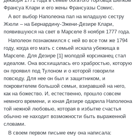
декабря 1771 года в семье богатого торговца шелком
Франсуа Клари и его жены Франсуазы Сомис.
А вот выбор Наполеона пал на младшую сестру
Жюли – на Бернардину-Эжени-Дезире Клари,
появившуюся на свет в Марселе 8 ноября 1777 года.
Наполеон познакомился с ней во все том же 1794
году, когда его мать с семьей искала убежища в
Марселе. Для Дезире [1] молодой корсиканец стал
идеалом. Она восхищалась его храбростью, которую
он проявил под Тулоном и о которой говорили
повсюду. Для нее он был и защитником, и
покровителем большой семьи, взиравшей на него,
как на божество. И, естественно, прошло совсем
немного времени, и юная Дезире одарила Наполеона
той нежной любовью, которая в избытке счастья
обычно не находит возможности быть выраженной
словами.
В своем первом письме ему она написала: