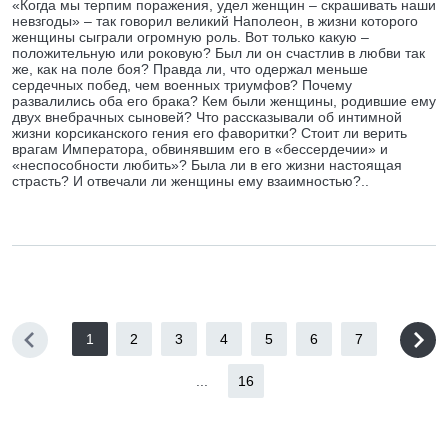
«Когда мы терпим поражения, удел женщин – скрашивать наши
невзгоды» – так говорил великий Наполеон, в жизни которого
женщины сыграли огромную роль. Вот только какую –
положительную или роковую? Был ли он счастлив в любви так
же, как на поле боя? Правда ли, что одержал меньше
сердечных побед, чем военных триумфов? Почему
развалились оба его брака? Кем были женщины, родившие ему
двух внебрачных сыновей? Что рассказывали об интимной
жизни корсиканского гения его фаворитки? Стоит ли верить
врагам Императора, обвинявшим его в «бессердечии» и
«неспособности любить»? Была ли в его жизни настоящая
страсть? И отвечали ли женщины ему взаимностью?..
1
2
3
4
5
6
7
...
16