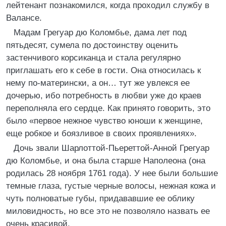
лейтенант познакомился, когда проходил службу в
Валансе.
Мадам Грегуар дю Коломбье, дама лет под
пятьдесят, сумела по достоинству оценить
застенчивого корсиканца и стала регулярно
приглашать его к себе в гости. Она относилась к
нему по-матерински, а он… тут же увлекся ее
дочерью, ибо потребность в любви уже до краев
переполняла его сердце. Как принято говорить, это
было «первое нежное чувство юноши к женщине,
еще робкое и боязливое в своих проявлениях».
Дочь звали Шарлоттой-Пьереттой-Анной Грегуар
дю Коломбье, и она была старше Наполеона (она
родилась 28 ноября 1761 года). У нее были большие
темные глаза, густые черные волосы, нежная кожа и
чуть полноватые губы, придававшие ее облику
миловидность, но все это не позволяло назвать ее
очень красивой.