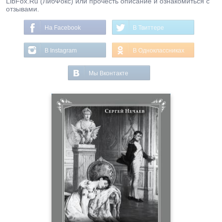
LibFox.Ru (ЛибФокс) или прочесть описание и ознакомиться с
отзывами.
На Facebook
В Твиттере
В Instagram
В Одноклассниках
Мы Вконтакте