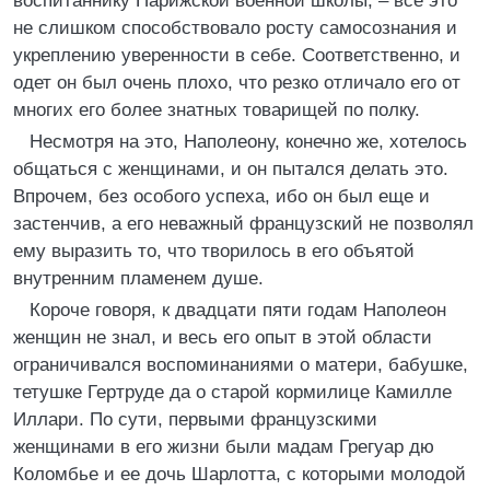
воспитаннику Парижской военной школы, – все это
не слишком способствовало росту самосознания и
укреплению уверенности в себе. Соответственно, и
одет он был очень плохо, что резко отличало его от
многих его более знатных товарищей по полку.
Несмотря на это, Наполеону, конечно же, хотелось
общаться с женщинами, и он пытался делать это.
Впрочем, без особого успеха, ибо он был еще и
застенчив, а его неважный французский не позволял
ему выразить то, что творилось в его объятой
внутренним пламенем душе.
Короче говоря, к двадцати пяти годам Наполеон
женщин не знал, и весь его опыт в этой области
ограничивался воспоминаниями о матери, бабушке,
тетушке Гертруде да о старой кормилице Камилле
Иллари. По сути, первыми французскими
женщинами в его жизни были мадам Грегуар дю
Коломбье и ее дочь Шарлотта, с которыми молодой