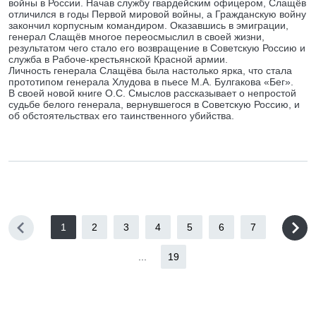
войны в России. Начав службу гвардейским офицером, Слащёв
отличился в годы Первой мировой войны, а Гражданскую войну
закончил корпусным командиром. Оказавшись в эмиграции,
генерал Слащёв многое переосмыслил в своей жизни,
результатом чего стало его возвращение в Советскую Россию и
служба в Рабоче-крестьянской Красной армии.
Личность генерала Слащёва была настолько ярка, что стала
прототипом генерала Хлудова в пьесе М.А. Булгакова «Бег».
В своей новой книге О.С. Смыслов рассказывает о непростой
судьбе белого генерала, вернувшегося в Советскую Россию, и
об обстоятельствах его таинственного убийства.
1
2
3
4
5
6
7
...
19