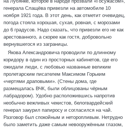
на Лубянке, которое в народе прозвали «Госужасом»,
генерала Слащёва привезли на автомобиле 10
ноября 1921 года. В этот день, как отметит очевидец,
погода стояла хорошая, сухая, ровная, с морозами
до 6 градусов. Надо сказать, что привезли его не как
арестованного, а скорее как гостя, добровольно
вернувшегося из заграницы.
Якова Александровича проводили по длинному
коридору в один из просторных кабинетов, где его
ожидали люди, с любовью названные великим
пролетарским писателем Максимом Горьким
«чертями драповыми». (Стены дома, где
размещалась ВЧК, были облицованы чёрным
лабрадором). Удобно расположившись напротив
необычно вежливых чекистов, белогвардейский
генерал закурил папиросу и согласился на чай.
Разговор был спокойным и неторопливым. Нетрудно
было заметить даже самым невооружённым глазом,