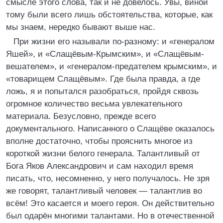
смысле этого слова, так и не довелось. Увы, виной
тому были всего лишь обстоятельства, которые, как
мы знаем, нередко бывают выше нас.
При жизни его называли по-разному: и «генералом
Яшей», и «Слащёвым-Крымским», и «Слащёвым-
вешателем», и «генералом-предателем крымским», и
«товарищем Слащёвым». Где была правда, а где
ложь, я и попытался разобраться, пройдя сквозь
огромное количество весьма увлекательного
материала. Безусловно, прежде всего
документального. Написанного о Слащёве оказалось
вполне достаточно, чтобы прояснить многое из
короткой жизни белого генерала. Талантливый от
Бога Яков Александрович и сам находил время
писать, что, несомненно, у него получалось. Не зря
же говорят, талантливый человек — талантлив во
всём! Это касается и моего героя. Он действительно
был одарён многими талантами. Но в отечественной