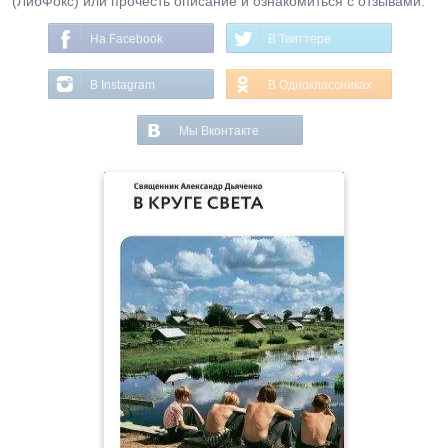
(ЛибФокс) или прочесть описание и ознакомиться с отзывами.
На Facebook
В Твиттере
В Instagram
В Одноклассниках
Мы Вконтакте