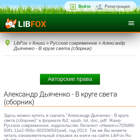
Войти
Регистрация
LibFox
»
Книги
»
Русское современное
» Александр
Дьяченко - В круге света (сборник)
Авторские права
Александр Дьяченко - В круге света
(сборник)
Здесь можно купить и скачать "Александр Дьяченко - В круге
света (сборник)" в формате fb2, epub, txt, doc, pdf. Жанр:
Русское современное, издательство Литагент «Никея»c7f2fd80-
50f1-11e2-956c-002590591ea6, год 2013. Так же Вы можете
читать ознакомительный отрывок из книги на сайте LibFox.Ru