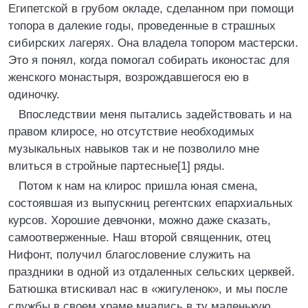
Египетской в грубом окладе, сделанном при помощи
топора в далекие годы, проведенные в страшных
сибирских лагерях. Она владела топором мастерски.
Это я понял, когда помогал собирать иконостас для
женского монастыря, возрождавшегося ею в
одиночку.
Впоследствии меня пытались задействовать и на
правом клиросе, но отсутствие необходимых
музыкальных навыков так и не позволило мне
влиться в стройные партесные[1] ряды.
Потом к нам на клирос пришла юная смена,
состоявшая из выпускниц регентских епархиальных
курсов. Хорошие девчонки, можно даже сказать,
самоотверженные. Наш второй священник, отец
Нифонт, получил благословение служить на
праздники в одной из отдаленных сельских церквей.
Батюшка втискивал нас в «жигуленок», и мы после
службы в своем храме мчались в ту маленькую