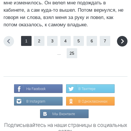
мне изменилось. Он велел мне подождать в
кабинете, а сам куда-то вышел. Потом вернулся, не
говоря ни слова, взял меня за руку и повел, как
потом оказалось, к самому владыке.
1
2
3
4
5
6
7
...
25
На Facebook
В Твиттере
В Instagram
В Одноклассниках
Мы Вконтакте
Подписывайтесь на наши страницы в социальных