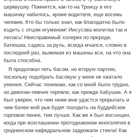
церквушку. Помнится, как-то на Троицу в его
машинку набилось, кроме водителя, еще восемь
человек. Кто бы только знал, как благодатно было
ездить с отцом игуменом! Иисусова молитва так и
лилась! Неисправимый холерик по природе,
батюшка, садясь за руль, всегда мчался, словно в
последний раз, выжимая из машины все, на что она
была способна.
Я продолжал петь басом, но вторую партию,
поскольку подобрать басовую у меня не хватало
умения. Сейчас понимаю, как со мной было трудно,
но девочки-певчие терпели, как прежде бабушки. А я
был уверен, что чем ниже мне удастся прорычать и
чем более мой рык будет походить на буддийское
горловое пение, тем лучше. Как же я был восхищен,
когда при возглашении протодиаконом многолетия в
гродненском кафедральном задрожали стекла! Как