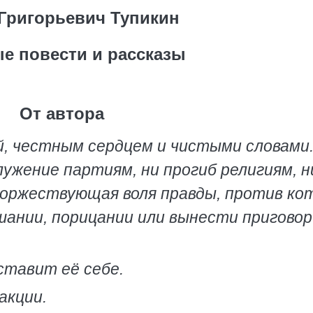
Григорьевич Тупикин
е повести и рассказы
От автора
й, честным сердцем и чистыми словами
лужение партиям, ни прогиб религиям, н
торжествующая воля правды, против ко
шании, порицании или вынести приговор
оставит её себе.
акции.