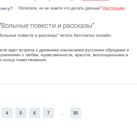
книгу?
Оплатили, но не знаете что делать дальше?
Инструкция
.
"Вольные повести и рассказы"
ольные повести и рассказы" читать бесплатно онлайн.
ателя ждет встреча с древними языческими русскими обрядами и
ышлениями о любви, нравственности, красоте, воплощенными в
о конца повествования.
4
5
6
7
...
30