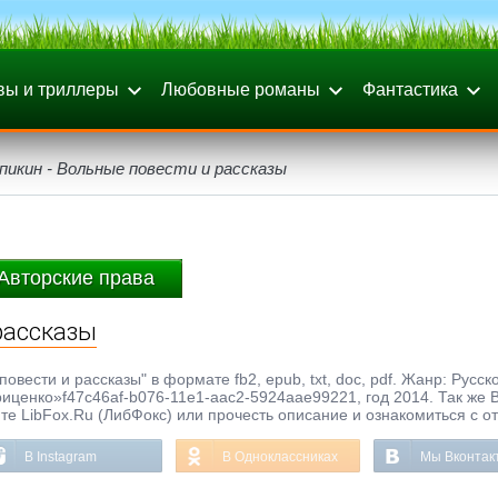
вы и триллеры
Любовные романы
Фантастика
пикин - Вольные повести и рассказы
Авторские права
рассказы
вести и рассказы" в формате fb2, epub, txt, doc, pdf. Жанр: Русск
иценко»f47c46af-b076-11e1-aac2-5924aae99221, год 2014. Так же 
те LibFox.Ru (ЛибФокс) или прочесть описание и ознакомиться с о
В Instagram
В Одноклассниках
Мы Вконтак