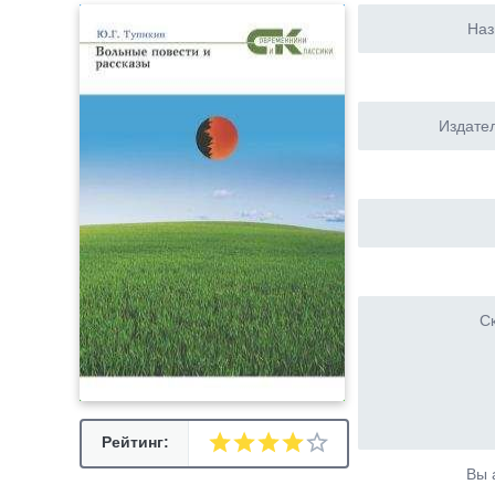
Наз
Издател
Ск
Рейтинг:
Вы 