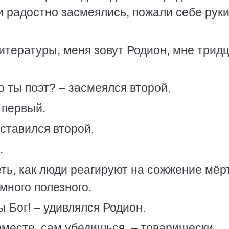
и радостно засмеялись, пожали себе руки
литературы, меня зовут Родион, мне трид
о ты поэт? – засмеялся второй.
 первый.
дставился второй.
.
еть, как люди реагируют на сожжение мёр
много полезного.
ы Бог! – удивлялся Родион.
вместе, сам убедишься, – товарищески