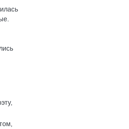
милась
ые.
лись
эту,
том,