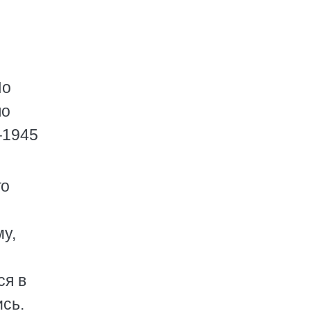
Но
ло
–1945
го
у,
ся в
ись.