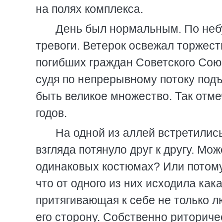
на полях комплекса.
День был нормальным. По неб
тревоги. Ветерок освежал торжес
погибших граждан Советского Союз
судя по непрерывному потоку под
быть великое множество. Так отм
годов.
На одной из аллей встретились
взгляда потянуло друг к другу. Мо
одинаковых костюмах? Или потому,
что от одного из них исходила как
притягивающая к себе не только лю
его сторону. Собственно риториче