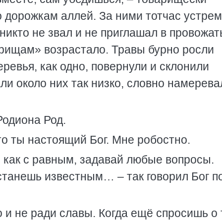
о дорожкам аллей. За ними тотчас устре
никто не звал и не приглашал в провожат
рищам» возрастало. Травы бурно росли
ревья, как одно, повернули и склонили
ли около них так низко, словно намерева
Родиона Род.
то ты настоящий Бог. Мне робостно.
и, как с равным, задавай любые вопросы.
танешь известным… – так говорил Бог по
о и не ради славы. Когда ещё спросишь о 