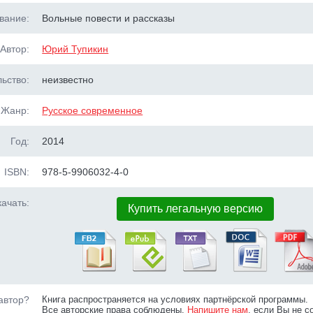
вание:
Вольные повести и рассказы
Автор:
Юрий Тупикин
ьство:
неизвестно
Жанр:
Русское современное
Год:
2014
ISBN:
978-5-9906032-4-0
ачать:
Купить легальную версию
автор?
Книга распространяется на условиях партнёрской программы.
Все авторские права соблюдены.
Напишите нам
, если Вы не с