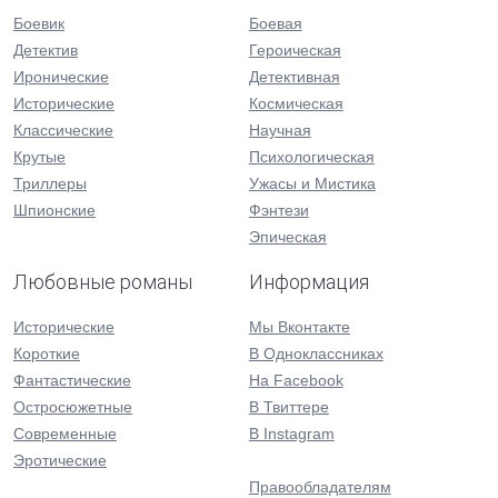
Боевик
Боевая
Детектив
Героическая
Иронические
Детективная
Исторические
Космическая
Классические
Научная
Крутые
Психологическая
Триллеры
Ужасы и Мистика
Шпионские
Фэнтези
Эпическая
Любовные романы
Информация
Исторические
Мы Вконтакте
Короткие
В Одноклассниках
Фантастические
На Facebook
Остросюжетные
В Твиттере
Современные
В Instagram
Эротические
Правообладателям