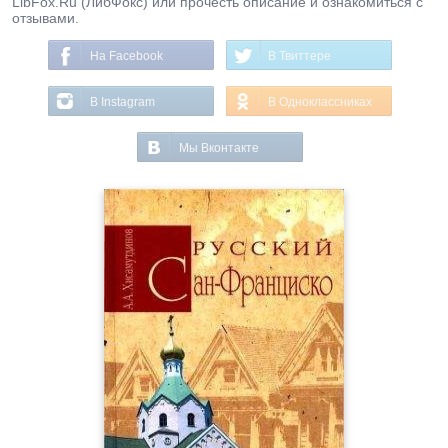
LibFox.Ru (ЛибФокс) или прочесть описание и ознакомиться с
отзывами.
На Facebook
В Твиттере
В Instagram
В Одноклассниках
Мы Вконтакте