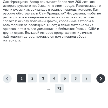
Сан-Франциско. Автор описывает более чем 200-летнюю
историю русского пребывания в этом городе. Рассказывает о
жизни русских американцев в разные периоды истории. Как
русские обустраивали Сан-Франциско? Что делали, чтобы не
раствориться в американской жизни и сохранить русское
слово? В основу положены факты, собранные автором в
Калифорнии за последние 15 лет, а также материалы из
архивов, в том числе домашних, и библиотек России, США и
других стран. Большой интерес представляют и личные
наблюдения автора, которые он вел в период сбора
материала.
1
2
3
4
5
6
7
...
73