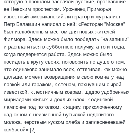
которую в прошлом заселяли русские, прозвавшие
ее Невским проспектом. Уроженец Приморья
известный американский литератор и журналист
Петр Балакшин написал о ней: «Ресторан "Москва"
был излюбленным местом для новых жителей
Филмора. Здесь можно было пообедать "на запиши"
и расплатиться в субботнюю получку, а то и тогда,
когда подвернется работа. Здесь можно было
посидеть в круту своих, поговорить по душе о том,
что одинаково занимало всех, оттягивая, как можно
дальше, момент возвращения в свою комнату над
лавкой или гаражом, к стенам, пахнувшим сырой
известкой, к лестничным коврам, щедро удобренных
мириадами живых и дохлых блох, к одинокой
лампочке под потолком, к ящику, приколоченному
над окном с неизменной бутылкой недопитого
молока, черствым куском хлеба и заплесневевшей
колбасой».[2]