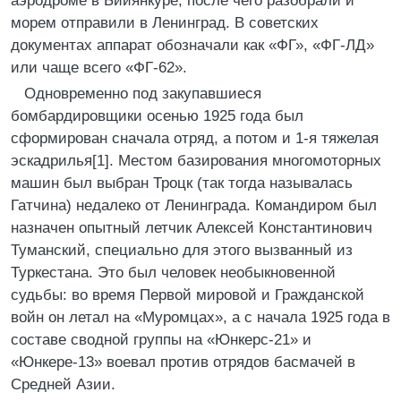
аэродроме в Бийянкуре, после чего разобрали и
морем отправили в Ленинград. В советских
документах аппарат обозначали как «ФГ», «ФГ-ЛД»
или чаще всего «ФГ-62».
Одновременно под закупавшиеся
бомбардировщики осенью 1925 года был
сформирован сначала отряд, а потом и 1-я тяжелая
эскадрилья[1]. Местом базирования многомоторных
машин был выбран Троцк (так тогда называлась
Гатчина) недалеко от Ленинграда. Командиром был
назначен опытный летчик Алексей Константинович
Туманский, специально для этого вызванный из
Туркестана. Это был человек необыкновенной
судьбы: во время Первой мировой и Гражданской
войн он летал на «Муромцах», а с начала 1925 года в
составе сводной группы на «Юнкерс-21» и
«Юнкере-13» воевал против отрядов басмачей в
Средней Азии.