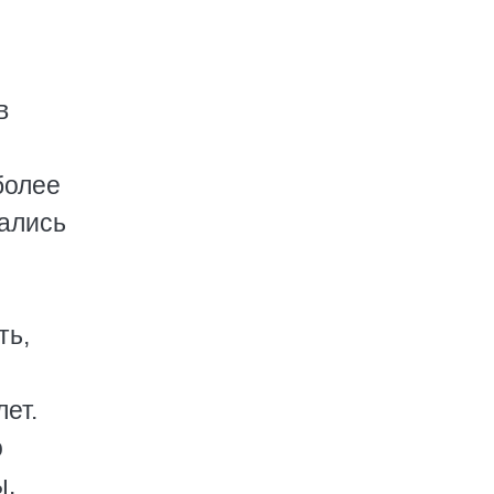
в
более
вались
ть,
ет.
о
ы.