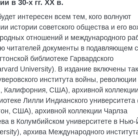
и в 30-х гг. XX в.
удет интересен всем тем, кого волнуют
и истории советского общества и его во
ародных отношений и международного ра
ю читателей документы в подавляющем 
гтонской библиотеке Гарвардского
arvard University). В издание включены та
уверовского института войны, революции
то, Калифорния, США), архивной коллекци
отеке Лилли Индианского университета (L
нгтон, США), архивной коллекции Чарлза
ева в Колумбийском университете в Нью-
versity), архива Международного институт