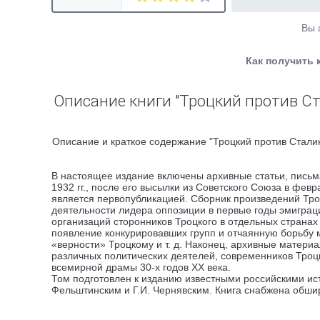
Вы 
Как получить 
Описание книги "Троцкий против Ст
Описание и краткое содержание "Троцкий против Сталин
В настоящее издание включены архивные статьи, письм
1932 гг., после его высылки из Советского Союза в февр
является первопубликацией. Сборник произведений Тро
деятельности лидера оппозиции в первые годы эмигра
организаций сторонников Троцкого в отдельных странах
появление конкурировавших групп и отчаянную борьбу м
«верности» Троцкому и т. д. Наконец, архивные матер
различных политических деятелей, современников Троцк
всемирной драмы 30-х годов XX века.
Том подготовлен к изданию известными российскими ис
Фельштинским и Г.И. Чернявским. Книга снабжена обш