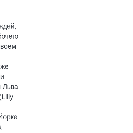
ждей,
бочего
своем
кже
 и
и Льва
illy
Йорке
а