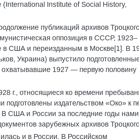
ternational Institute of Social History,
родолжение публикаций архивов Троцкого
ммунистическая оппозиция в СССР, 1923–
 в США и переизданным в Москве[1]. В 1
арьков, Украина) выпустило подготовленны
, охватывавшие 1927 — первую половину
28 г., относящиеся ко времени пребыван
ли подготовлены издательством «Око» к п
т. В США и России за последние годы нам
документов зарубежных архивов Троцкого[
илась и в России. В Российском