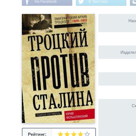
На Facebook
В Твиттере
Наз
Издател
Ск
Рейтинг: