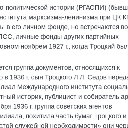
но-политической истории (РГАСПИ) (быв
нститута марксизма-ленинизма при ЦК 
ы в его личном фонде, но встречаются во
КПСС, личные фонды других партийных
новном ноябрем 1927 г., когда Троцкий бы
ется группа документов, относящихся к
о в 1936 г. сын Троцкого Л.Л. Седов перед
илиал Международного института социал
тный историк, публицист и собиратель а
бря 1936 г. группа советских агентов
лиала, похитила часть бумаг Троцкого и
ратой служебной необходимости» они чер