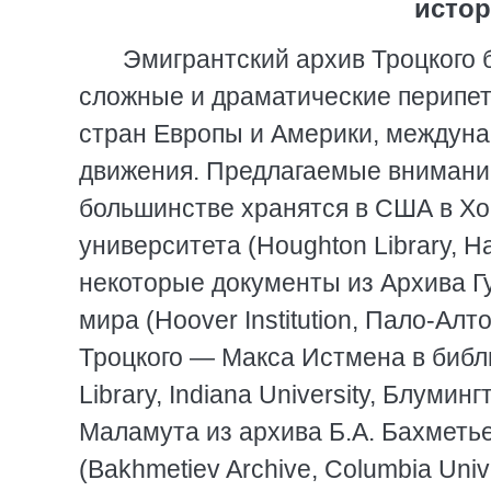
истори
Эмигрантский архив Троцкого б
сложные и драматические перипети
стран Европы и Америки, междун
движения. Предлагаемые внимани
большинстве хранятся в США в Хо
университета (Houghton Library, H
некоторые документы из Архива Г
мира (Hoover Institution, Пало-Ал
Троцкого — Макса Истмена в библи
Library, Indiana University, Блуми
Маламута из архива Б.А. Бахметь
(Bakhmetiev Archive, Columbia Uni