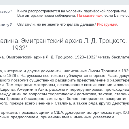
автор?
Книга распространяется на условиях партнёрской программы.
Все авторские права соблюдены.
Напишите нам
, если Вы не с
книгу?
Оплатили, но не знаете что делать дальше?
Инструкция
.
алина. Эмигрантский архив Л. Д. Троцкого.
1932"
а. Эмигрантский архив Л. Д. Троцкого. 1929–1932" читать бесплатн
а, интервью и другие документы, написанные Львом Троцким в 192
але 1929 г. На русском все тексты публикуются впервые. Часть док
цкого позволит существенно расширить представление о характер
ции. Том содержит материалы, освещающие возникновение и эвол
 Европы, Америки и Азии, расколы и перегруппировки, происходивш
ежду ними по вопросам теоретической догматики, тактики, степен
иалы Троцкого бесспорно важны для более панорамного восприятия
ого, прежде всего Ленина и Сталина, а также ряда других действ
ториками, проживающими в США, докторами исторических наук Ю.Г
ирным предисловием, примечаниями и именным указателем.