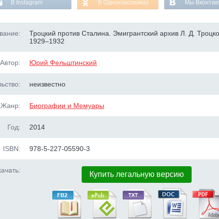
В Instagram
В Одноклассниках
Мы Вконтак
вание:
Троцкий против Сталина. Эмигрантский архив Л. Д. Троцко
1929–1932
Автор:
Юрий Фельштинский
ьство:
неизвестно
Жанр:
Биографии и Мемуары
Год:
2014
ISBN:
978-5-227-05590-3
ачать:
Купить легальную версию