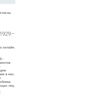
огласны.
 1929–
о онлайн.
9–
ументов
е
юцию
ие в них,
и
 облика
ующих лиц
.