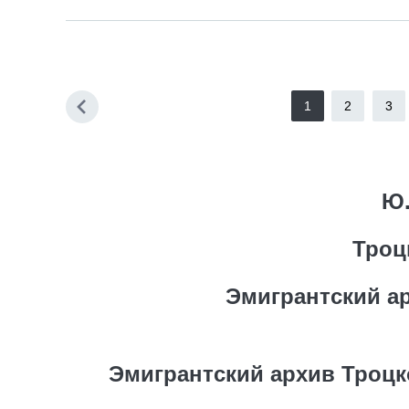
1
2
3
Ю.
Троц
Эмигрантский арх
Эмигрантский архив Троцк