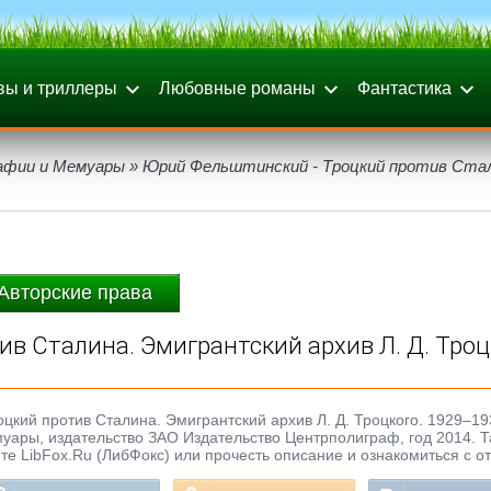
вы и триллеры
Любовные романы
Фантастика
афии и Мемуары
» Юрий Фельштинский - Троцкий против Стал
Авторские права
в Сталина. Эмигрантский архив Л. Д. Троц
цкий против Сталина. Эмигрантский архив Л. Д. Троцкого. 1929–19
емуары, издательство ЗАО Издательство Центрполиграф, год 2014. Т
те LibFox.Ru (ЛибФокс) или прочесть описание и ознакомиться с о