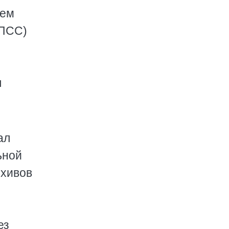
шем
КПСС)
л
ал
ьной
рхивов
ез