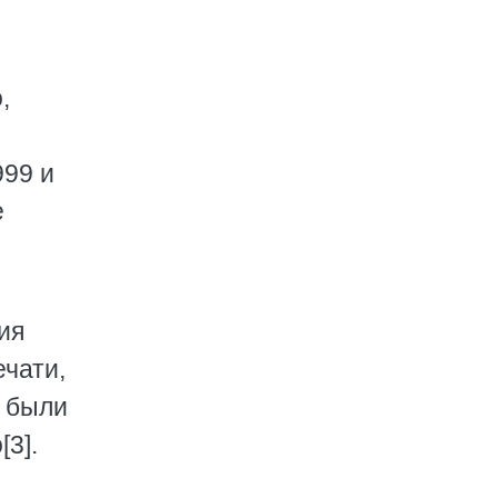
,
999 и
е
ия
ечати,
и были
3].