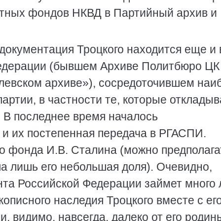
етных фондов НКВД в Партийный архив и
документация Троцкого находится еще и 
едерации (бывшем Архиве Политбюро ЦК
левском архиве»), сосредоточившем наи
артии, в частности те, которые отклады
. В последнее время началось
 и их постепенная передача в РГАСПИ.
о фонда И.В. Сталина (можно предполага
а лишь его небольшая доля). Очевидно,
та Российской Федерации займет много л
кописного наследия Троцкого вместе с ег
, видимо, навсегда, далеко от его родин