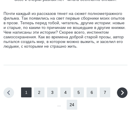
Почти каждый из рассказов тянет на сюжет полнометражного
фильма. Так появились на свет первые сборники моих опытов
в прозе. Теперь перед тобой, читатель, другие истории: новые
и старые, по каким-то причинам не вошедшие в другие книжки.
Чем написаны эти истории? Скорее всего, инстинктом
самосохранения. Как во времена доброй старой прозы, автор
пытался создать мир, в котором можно выжить, и заселил его
людьми, с которыми не страшно жить.
1
2
3
4
5
6
7
...
24