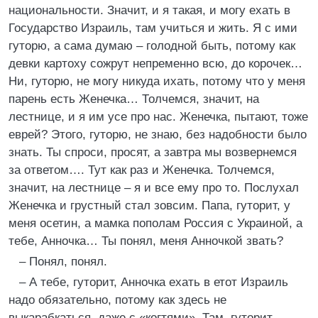
национальности. Значит, и я такая, и могу ехать в
Государство Израиль, там учиться и жить. Я с ими
гуторю, а сама думаю – голодной быть, потому как
девки картоху сожрут непременно всю, до корочек…
Ни, гуторю, не могу никуда ихать, потому что у меня
парень есть Женечка… Толчемся, значит, на
лестнице, и я им усе про нас. Женечка, пытают, тоже
еврей? Этого, гуторю, не знаю, без надобности было
знать. Ты спроси, просят, а завтра мы возвернемся
за ответом…. Тут как раз и Женечка. Толчемся,
значит, на лестнице – я и все ему про то. Послухал
Женечка и грустный стал зовсим. Папа, гуторит, у
меня осетин, а мамка пополам Россия с Украиной, а
тебе, Анночка… Ты понял, меня Анночкой звать?
– Понял, понял.
– А тебе, гуторит, Анночка ехать в етот Израиль
надо обязательно, потому как здесь не
выкарабкаться, даже с «когтями». Там, гуторит,