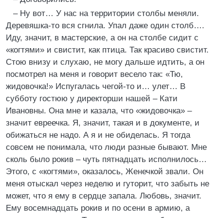
– Ну вот… У нас на территории столбы меняли.
Деревяшка-то вся сгнила. Упал даже один столб….
Иду, значит, в мастерские, а он на столбе сидит с
«когтями» и свистит, как птица. Так красиво свистит.
Стою внизу и слухаю, не могу дальше идтить, а он
посмотрел на меня и говорит весело так: «Тю,
жидовочка!» Испугалась чегой-то и… улет… В
субботу гостюю у директорши нашей – Кати
Ивановны. Она мне и казала, что «жидовочка» –
значит евреечка. Я, значит, такая и в документе, и
обижаться не надо. А я и не обиделась. Я тогда
совсем не понимала, что люди разные бывают. Мне
сколь было рокив – чуть пятнадцать исполнилось…
Этого, с «когтями», оказалось, Женечкой звали. Он
меня отыскал через неделю и гуторит, что забыть не
может, что я ему в сердце запала. Любовь, значит.
Ему восемнадцать рокив и по осени в армию, а