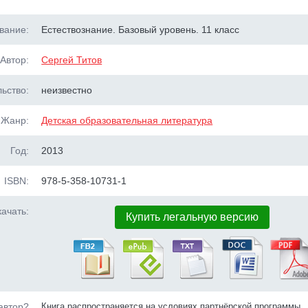
вание:
Естествознание. Базовый уровень. 11 класс
Автор:
Сергей Титов
ьство:
неизвестно
Жанр:
Детская образовательная литература
Год:
2013
ISBN:
978-5-358-10731-1
ачать:
Купить легальную версию
автор?
Книга распространяется на условиях партнёрской программы.