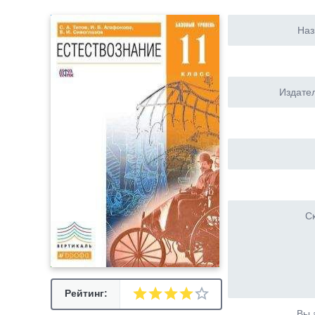
Наз
Издател
Ск
Рейтинг:
Вы 