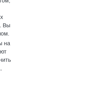
том,
ых
. Вы
лом.
ы на
ают
нить
,