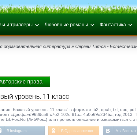
вы и триллеры
Любовные романы
Фантастика
я образовательная литература
» Сергей Титов - Естествозн
Авторские права
овый уровень. 11 класс
ание. Базовый уровень. 11 класс" в формате fb2, epub, txt, doc, pdf
тагент «Дрофа»d9689c58-c7e2-102c-81aa-4a0e69e2345a, год 2013. 
те LibFox.Ru (ЛибФокс) или прочесть описание и ознакомиться с о
В Instagram
В Одноклассниках
Мы Вконтак