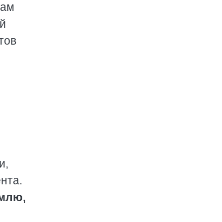
вам
ой
тов
и,
нта.
млю,