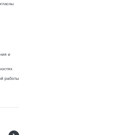
огласны.
ния и
ностях
ой работы