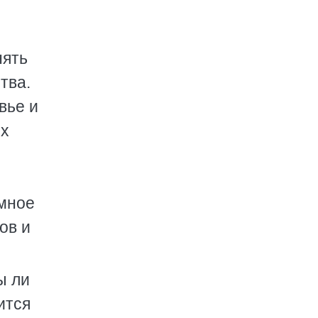
нять
тва.
вье и
их
емное
ов и
ы ли
ится