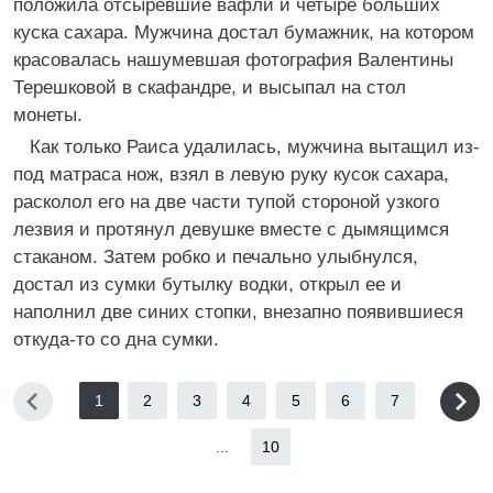
положила отсыревшие вафли и четыре больших
куска сахара. Мужчина достал бумажник, на котором
красовалась нашумевшая фотография Валентины
Терешковой в скафандре, и высыпал на стол
монеты.
Как только Раиса удалилась, мужчина вытащил из-
под матраса нож, взял в левую руку кусок сахара,
расколол его на две части тупой стороной узкого
лезвия и протянул девушке вместе с дымящимся
стаканом. Затем робко и печально улыбнулся,
достал из сумки бутылку водки, открыл ее и
наполнил две синих стопки, внезапно появившиеся
откуда-то со дна сумки.
1
2
3
4
5
6
7
...
10