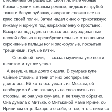
стеснением он разделся, снял плотные черные
брюки с узким кожаным ремнем, пиджак из грубой
ткани и белую рубашку, аккуратно сложив все на
краю своей полки. Затем надел синюю трикотажную
пижаму и юркнул под накрахмаленную простыню.
Вскоре из-под одеяла показались изуродованные
плохой обувью и пренебрежительным отношением
скрюченные пальцы ног и заскорузлые, покрытые
трещинами, грубые пятки.
— Спокойной ночи, — сказал мужчина уже почти
шепотом и тут же уснул.
А девушка еще долго сидела. В сумраке купе
чайные стаканы и тени от них беспрерывно
двигались. Ей хотелось уехать из Москвы, ей
необходимо было взглянуть на свою жизнь со
стороны, но она уже скучала, и ее тянуло обратно.
Она думала о Митьке, о Митькиной маме Ирине, об
Иринином отце Захаре и о себе, о том, что с ними со