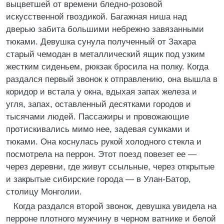
выцветшей от времени бледно-розовой
искусственной гвоздикой. Багажная ниша над
дверью забита большими небрежно завязанными
тюками. Девушка сунула полученный от Захара
старый чемодан в металлический ящик под узким
жестким сиденьем, рюкзак бросила на полку. Когда
раздался первый звонок к отправлению, она вышла в
коридор и встала у окна, вдыхая запах железа и
угля, запах, оставленный десятками городов и
тысячами людей. Пассажиры и провожающие
протискивались мимо нее, задевая сумками и
тюками. Она коснулась рукой холодного стекла и
посмотрела на перрон. Этот поезд повезет ее —
через деревни, где живут ссыльные, через открытые
и закрытые сибирские города — в Улан-Батор,
столицу Монголии.
Когда раздался второй звонок, девушка увидела на
перроне плотного мужчину в черном ватнике и белой