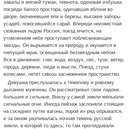
завалы и мягкий туман, темнота, одинокая избушка
посреди белого простора, одичавшая яблоня во
дворе, окоченевшие ели и березы, высокие заборы
усадеб, покосившийся сарай. Впереди неизвестная
скованная льдом Россия, поезд мчится, на
утомленном небе проступают поблескивающие
звезды. Он вырывается на природу и окунается в
гнетущий мрак, освещенный беззвездным небом.
Все в движении: снег, вода, воздух, лес, тучи, ветер,
города, деревни, люди и мысли. Поезд, стуча
колесами, летит сквозь заснеженное пространство.
Девушка прислушалась к тяжелому и ровному
дыханию мужчины. Он рассматривал свои ладони,
большие и сильные. Внизу у самой земли мелькали
сигнальные огни. Иногда пейзаж заслоняли стоящие
на соседних путях вагоны, порой их ряд обрывался,
и за окном разливалась ночная темень русской
земли, в которой то здесь, то там проглядывали