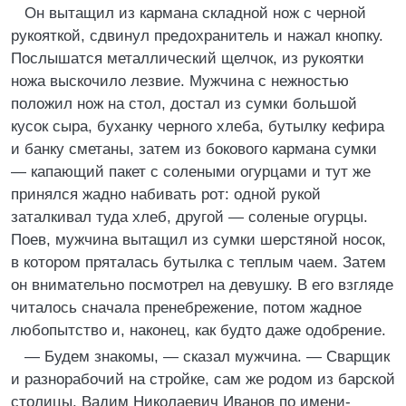
Он вытащил из кармана складной нож с черной
рукояткой, сдвинул предохранитель и нажал кнопку.
Послышатся металлический щелчок, из рукоятки
ножа выскочило лезвие. Мужчина с нежностью
положил нож на стол, достал из сумки большой
кусок сыра, буханку черного хлеба, бутылку кефира
и банку сметаны, затем из бокового кармана сумки
— капающий пакет с солеными огурцами и тут же
принялся жадно набивать рот: одной рукой
заталкивал туда хлеб, другой — соленые огурцы.
Поев, мужчина вытащил из сумки шерстяной носок,
в котором пряталась бутылка с теплым чаем. Затем
он внимательно посмотрел на девушку. В его взгляде
читалось сначала пренебрежение, потом жадное
любопытство и, наконец, как будто даже одобрение.
— Будем знакомы, — сказал мужчина. — Сварщик
и разнорабочий на стройке, сам же родом из барской
столицы. Вадим Николаевич Иванов по имени-