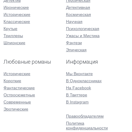
Детектив
Героическая
Иронические
Детективная
Исторические
Космическая
Классические
Научная
Крутые
Психологическая
Триллеры
Ужасы и Мистика
Шпионские
Фэнтези
Эпическая
Любовные романы
Информация
Исторические
Мы Вконтакте
Короткие
В Одноклассниках
Фантастические
На Facebook
Остросюжетные
В Твиттере
Современные
В Instagram
Эротические
Правообладателям
Политика
конфиденциальности