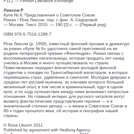
F1L1 — Finnish Literature Exchange
Ликсом Р
.
Купе № 6. Представления о Советском Союзе:
Роман / Роза Ликсом; пер. с фин. А. Сидоровой.
— Москва: Текст, 2015. — 190 [2] с. — (Первый ряд).
ISBN 978-5-7516-1288-7
Роза Ликсом (р. 1958), известный финский прозаик и драматург,
за роман «Купе № 6» удостоена самой престижной на ее
родине литературной премии «Финляндия». Роман связан с
воспоминаниями писательницы, которая тридцать лет назад
училась в Москве и много путешествовала по стране.
Повествование передает впечатления молодой финской
студентки о поездке по Транссибирской магистрали, в которых
перемешаны страх, удивление и симпатия. Молодая девушка и
средних лет русский мужчина, за плечами которого большой
жизненный опыт, в том числе и криминальный, едут в одном
купе, и по ходу путешествия между ними возникают непростые
отношения. Но главный интерес для русского читателя могут
вызвать фантастические представления героини — и в
значительной степени автора — о жизни в Советском Союзе в
80-х годах прошлого века, об истории и географии нашей
страны.
© Rosa Liksom 2011
Published by agreement with Hedlung Agency