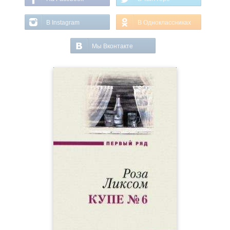
В Instagram
В Одноклассниках
Мы Вконтакте