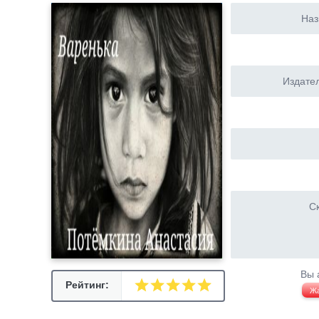
Наз
Издател
Ск
Вы 
Рейтинг:
Ж