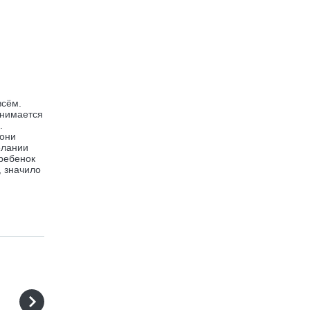
всём.
анимается
.
 они
елании
 ребенок
, значило