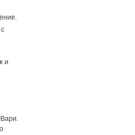
ение.
 с
к и
 Вари.
о