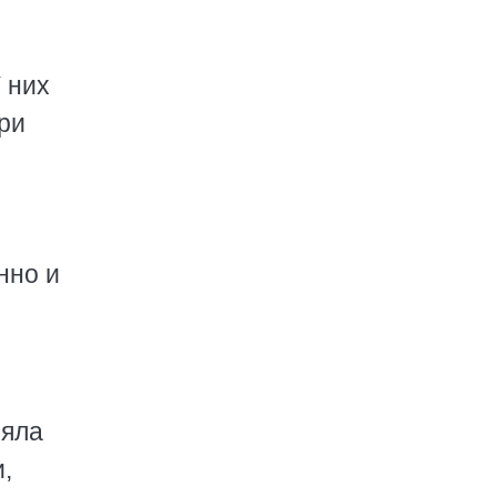
 них
ри
нно и
зяла
,