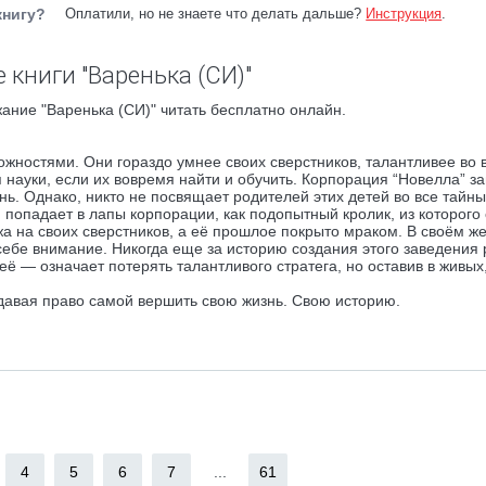
книгу?
Оплатили, но не знаете что делать дальше?
Инструкция
.
 книги "Варенька (СИ)"
ание "Варенька (СИ)" читать бесплатно онлайн.
жностями. Они гораздо умнее своих сверстников, талантливее во 
 науки, если их вовремя найти и обучить. Корпорация “Новелла” з
нь. Однако, никто не посвящает родителей этих детей во все тайны
й попадает в лапы корпорации, как подопытный кролик, из которого
а на своих сверстников, а её прошлое покрыто мраком. В своём ж
себе внимание. Никогда еще за историю создания этого заведения
 её — означает потерять талантливого стратега, но оставив в живых
 давая право самой вершить свою жизнь. Свою историю.
4
5
6
7
...
61