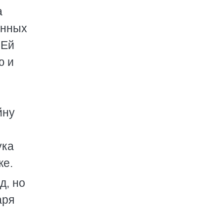
а
енных
 Ей
ю и
йну
ука
ке.
д, но
аря