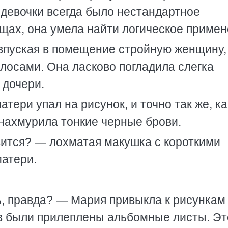
 девочки всегда было нестандартное
щах, она умела найти логическое примен
впуская в помещение стройную женщину,
осами. Она ласково погладила слегка
 дочери.
тери упал на рисунок, и точно так же, ка
 нахмурила тонкие черные брови.
вится? — лохматая макушка с короткими
матери.
ь, правда? — Мария привыкла к рисункам
в были прилеплены альбомные листы. Эт