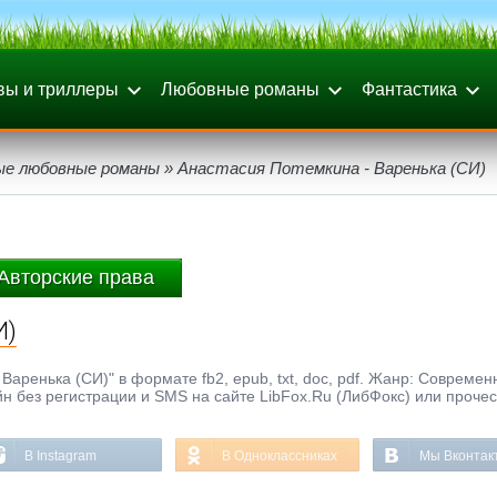
вы и триллеры
Любовные романы
Фантастика
ые любовные романы
» Анастасия Потемкина - Варенька (СИ)
Авторские права
И)
Варенька (СИ)" в формате fb2, epub, txt, doc, pdf. Жанр: Совреме
н без регистрации и SMS на сайте LibFox.Ru (ЛибФокс) или прочес
В Instagram
В Одноклассниках
Мы Вконтак