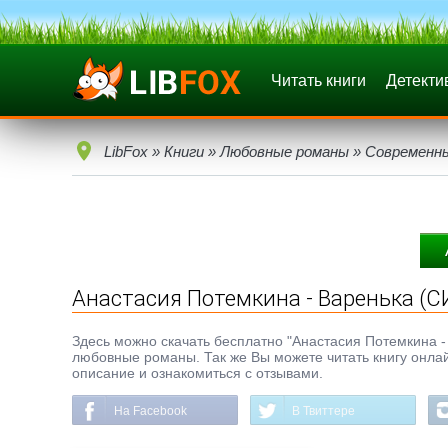
Читать книги
Детекти
LibFox
»
Книги
»
Любовные романы
»
Современн
Анастасия Потемкина - Варенька (С
Здесь можно скачать бесплатно "Анастасия Потемкина - 
любовные романы. Так же Вы можете читать книгу онлай
описание и ознакомиться с отзывами.
На Facebook
В Твиттере