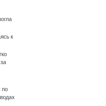
могла
ясь к
гко
 за
 по
зводах