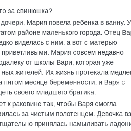
что за свинюшка?
 дочери, Мария повела ребенка в ванну. У
гатом районе маленького города. Отец Ва
дко виделась с ним, а вот с матерью
 приветливыми. Мария совсем недавно
одалеку от школы Вари, которая уже
тных жителей. Их жизнь протекала медле
а пятом месяце беременности, и Варя с
деть своего младшего братика.
ет к раковине так, чтобы Варя смогла
вилась за чистым полотенцем. Девочка в
 тщательно принялась намыливать ладони