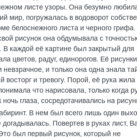
нежном листе узоры. Она безумно любил
ий мир, погружалась в водоворот собств
оме белоснежного листа и черного грифа.
 свой рисунок она обдумывала с точность
ь. В каждой её картине был закрытый для
ла цветов, радуг, единорогов. Её рисунки
 невзрачное, и только она одна знала та
 восторг и тревогу. Порой, её рука жила
понимала что нарисовала, только когда р
 ночь глаза, сосредотачивались на рисун
абиринт. В нем был всего лишь один выхо
е догадывалась. Повертев в руках лист, В
 Это был первый рисунок, который не