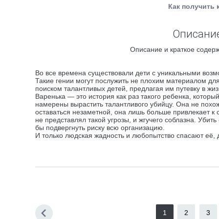
Как получить 
Описание
Описание и краткое содерж
Во все времена существовали дети с уникальными возмо
Такие гении могут послужить не плохим материалом для
поиском талантливых детей, предлагая им путевку в жиз
Варенька — это история как раз такого ребенка, которы
намерены вырастить талантливого убийцу. Она не похож
оставаться незаметной, она лишь больше привлекает к 
не представлял такой угрозы, и жгучего соблазна. Убить
бы подвергнуть риску всю организацию.
И только людская жадность и любопытство спасают её,
1
2
3