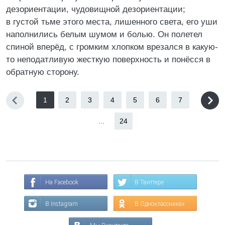
дезориентации, чудовищной дезориентации;
в густой тьме этого места, лишенного света, его уши
наполнились белым шумом и болью. Он полетел
спиной вперёд, с громким хлопком врезался в какую-
то неподатливую жесткую поверхность и понёсся в
обратную сторону.
1
2
3
4
5
6
7
...
24
На Facebook
В Твиттере
В Instagram
В Одноклассниках