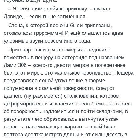
– Я тебя прямо сейчас прикончу, – сказал
Давиде, – если ты не заткнёшься.
Стена, к которой все они были привязаны,
отозвалась: гррррмммм! И ещё слышались едва
уловимые звуки совсем иного рода.
Приговор гласил, что семерых следовало
поместить в пещеру на астероиде под названием
Лами 306 – всего-то двести метров в поперечнике
был этот мирок, это маленькое королевство. Пещера
представляла собой углубление в форме
полумесяца в скальной поверхности, след от
давнего (ну разумеется) столкновения, которое
деформировало и искалечило тело Лами, заставило
её поверхность надломиться и пойти складками, в
результате чего образовалась вытянутая узкая
полость, напоминающая карман, – в ней было
полтора десятка метров длины и от силы десять в