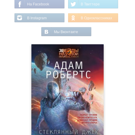
На Facebook
В Твиттере
В Instagram
В Одноклассниках
Мы Вконтакте