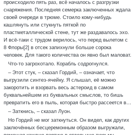
происходило пять раз, всё началось с разгрузки
снаряжения. Последняя семерка заключенных ждала
своей очереди в трюме. Стоило кому-нибудь
кашлянуть или стукнуть пяткой по
пластметаллической стене, тут же раздавалось эхо.
И всё-таки с трудом верилось, что перед вылетом с
8 Флоры[2] в отсек запихнули больше сорока
человек. Для такого количества он явно был маловат.
Что-то загрохотало. Корабль содрогнулся.
– Этот стук, – сказал Гордий, – означает, что
выгрузили синтез-ячейку. Я слышал, её можно
закоротить и взорвать весь астероид в самом
буквальнейшем из буквальных смыслов, то бишь
превратить его в пыль, которая быстро рассеется в…
– Заткнись, – сказал Луон.
Но Гордий не мог заткнуться. Он видел, как других
заключённых бесцеремонным образом выгружали,