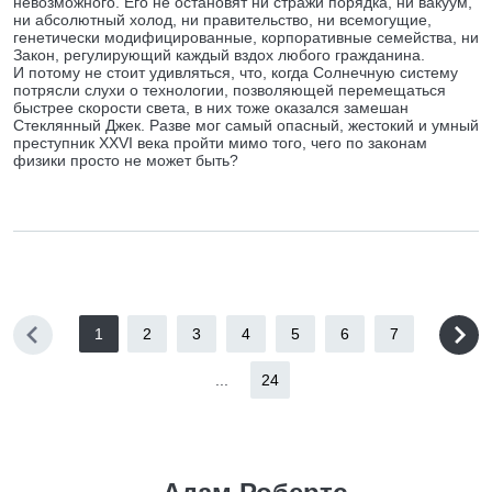
невозможного. Его не остановят ни стражи порядка, ни вакуум,
ни абсолютный холод, ни правительство, ни всемогущие,
генетически модифицированные, корпоративные семейства, ни
Закон, регулирующий каждый вздох любого гражданина.
И потому не стоит удивляться, что, когда Солнечную систему
потрясли слухи о технологии, позволяющей перемещаться
быстрее скорости света, в них тоже оказался замешан
Стеклянный Джек. Разве мог самый опасный, жестокий и умный
преступник XXVI века пройти мимо того, чего по законам
физики просто не может быть?
1
2
3
4
5
6
7
...
24