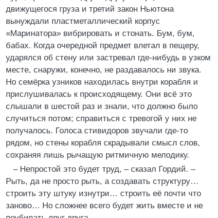
движущегося груза и третий закон Ньютона
вынуждали пластметаллический корпус
«Маринатора» вибрировать и стонать. Бум, бум,
бабах. Когда очередной предмет влетал в пещеру,
ударялся об стену или застревал где-нибудь в узком
месте, снаружи, конечно, не раздавалось ни звука.
Но семёрка узников находилась внутри корабля и
прислушивалась к происходящему. Они всё это
слышали в шестой раз и знали, что должно было
случиться потом; справиться с тревогой у них не
получалось. Голоса стивидоров звучали где-то
рядом, но стены корабля скрадывали смысл слов,
сохраняя лишь рычащую ритмичную мелодику.
– Непростой это будет труд, – сказал Гордий. –
Рыть, да не просто рыть, а создавать структуру…
строить эту штуку изнутри… строить её почти что
заново… Но сложнее всего будет жить вместе и не
поубивать друг друга.