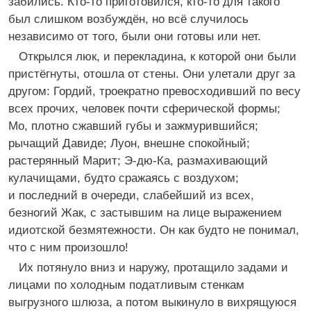
забились. Кто-то приготовился, кто-то для такого
был слишком возбуждён, но всё случилось
независимо от того, были они готовы или нет.
Открылся люк, и перекладина, к которой они были
пристёгнуты, отошла от стены. Они улетали друг за
другом: Гордий, троекратно превосходивший по весу
всех прочих, человек почти сферической формы;
Мо, плотно сжавший губы и зажмурившийся;
рычащий Давиде; Луон, внешне спокойный;
растерянный Марит; Э-дю-Ка, размахивающий
кулачищами, будто сражаясь с воздухом;
и последний в очереди, слабейший из всех,
безногий Жак, с застывшим на лице выражением
идиотской безмятежности. Он как будто не понимал,
что с ним произошло!
Их потянуло вниз и наружу, протащило задами и
лицами по холодным податливым стенкам
выгрузного шлюза, а потом выкинуло в вихрящуюся