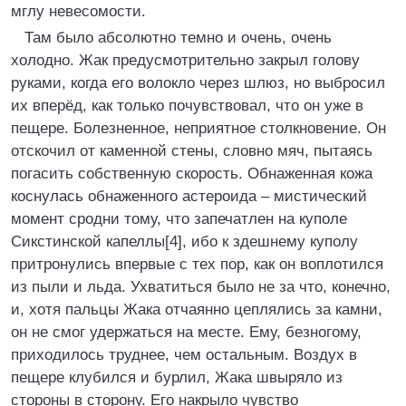
мглу невесомости.
Там было абсолютно темно и очень, очень
холодно. Жак предусмотрительно закрыл голову
руками, когда его волокло через шлюз, но выбросил
их вперёд, как только почувствовал, что он уже в
пещере. Болезненное, неприятное столкновение. Он
отскочил от каменной стены, словно мяч, пытаясь
погасить собственную скорость. Обнаженная кожа
коснулась обнаженного астероида – мистический
момент сродни тому, что запечатлен на куполе
Сикстинской капеллы[4], ибо к здешнему куполу
притронулись впервые с тех пор, как он воплотился
из пыли и льда. Ухватиться было не за что, конечно,
и, хотя пальцы Жака отчаянно цеплялись за камни,
он не смог удержаться на месте. Ему, безногому,
приходилось труднее, чем остальным. Воздух в
пещере клубился и бурлил, Жака швыряло из
стороны в сторону. Его накрыло чувство