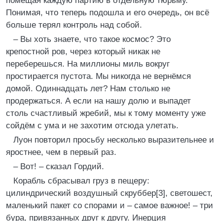
помещая каждую партию в отдельную тюрьму.
Понимая, что теперь подошла и его очередь, он всё
больше терял контроль над собой.
– Вы хоть знаете, что такое космос? Это
крепостной ров, через который никак не
переберешься. На миллионы миль вокруг
простирается пустота. Мы никогда не вернёмся
домой. Одиннадцать лет? Нам столько не
продержаться. А если на нашу долю и выпадет
столь счастливый жребий, мы к тому моменту уже
сойдём с ума и не захотим отсюда улетать.
Луон повторил просьбу несколько выразительнее и
яростнее, чем в первый раз.
– Вот! – сказал Гордий.
Корабль сбрасывал груз в пещеру:
цилиндрический воздушный скруббер[3], светошест,
маленький пакет со спорами и – самое важное! – три
бура, привязанных друг к другу. Инерция