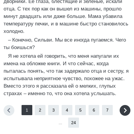
дворники. Ее глаза, блестящие и зеленые, искали
отца. С тех пор как он вышел из машины, прошло
минут двадцать или даже больше. Мама убавила
температуру печки, и в машине быстро становилось
холодно.
– Конечно, Сильви. Мы все иногда пугаемся. Чего
ты боишься?
Я не хотела ей говорить, что меня напугали их
имена на обложке книги. И что сейчас, когда
пыталась понять, что так задержало отца и сестру, я
испытывала неприятное чувство, похожее на ужас.
Вместо этого я рассказала ей о мелких, глупых
страхах – именно то, что она хотела услышать.
1
2
3
4
5
6
7
...
24