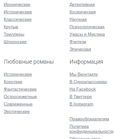
Иронические
Детективная
Исторические
Космическая
Классические
Научная
Крутые
Психологическая
Триллеры
Ужасы и Мистика
Шпионские
Фэнтези
Эпическая
Любовные романы
Информация
Исторические
Мы Вконтакте
Короткие
В Одноклассниках
Фантастические
На Facebook
Остросюжетные
В Твиттере
Современные
В Instagram
Эротические
Правообладателям
Политика
конфиденциальности
Обратная связь