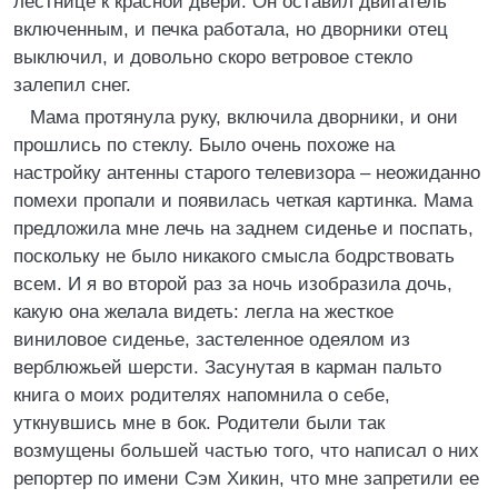
лестнице к красной двери. Он оставил двигатель
включенным, и печка работала, но дворники отец
выключил, и довольно скоро ветровое стекло
залепил снег.
Мама протянула руку, включила дворники, и они
прошлись по стеклу. Было очень похоже на
настройку антенны старого телевизора – неожиданно
помехи пропали и появилась четкая картинка. Мама
предложила мне лечь на заднем сиденье и поспать,
поскольку не было никакого смысла бодрствовать
всем. И я во второй раз за ночь изобразила дочь,
какую она желала видеть: легла на жесткое
виниловое сиденье, застеленное одеялом из
верблюжьей шерсти. Засунутая в карман пальто
книга о моих родителях напомнила о себе,
уткнувшись мне в бок. Родители были так
возмущены большей частью того, что написал о них
репортер по имени Сэм Хикин, что мне запретили ее