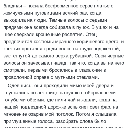
бледная – носила бесформенное серое платье с
жемчужными пуговицами всякий раз, когда
выходила на люди. Темные волосы с седыми
прядями она всегда собирала в пучок. В ушах и на
шее сверкали крошечные распятия. Отец
предпочитал костюмы мрачного коричневого цвета, и
крестик прятался среди волос на груди под желтой,
застегнутой до самого верха рубашкой. Свои черные
волосы он зачесывал назад, так что, когда вы на него
смотрели, первыми бросались в глаза очки в
проволочной оправе с мутными стеклами.
Одевшись, они проходили мимо моей двери и
спускались по лестнице на кухню с оборванными
голубыми обоями, где пили чай и ждали, когда на
нашей подъездной дорожке вспыхнет свет фар, на
мгновение озарив мой потолок. Потом я слышала
приглушенные голоса, разобрать слова было