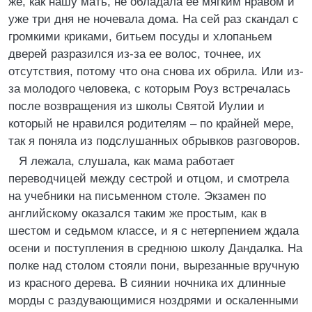
же, как нашу мать, не обладала ее мягким нравом и
уже три дня не ночевала дома. На сей раз скандал с
громкими криками, битьем посуды и хлопаньем
дверей разразился из-за ее волос, точнее, их
отсутствия, потому что она снова их обрила. Или из-
за молодого человека, с которым Роуз встречалась
после возвращения из школы Святой Иулии и
который не нравился родителям – по крайней мере,
так я поняла из подслушанных обрывков разговоров.
Я лежала, слушала, как мама работает
переводчицей между сестрой и отцом, и смотрела
на учебники на письменном столе. Экзамен по
английскому оказался таким же простым, как в
шестом и седьмом классе, и я с нетерпением ждала
осени и поступления в среднюю школу Дандалка. На
полке над столом стояли пони, вырезанные вручную
из красного дерева. В сиянии ночника их длинные
морды с раздувающимися ноздрями и оскаленными