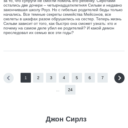
за то, что супруги не смогли помочь его ребенку. Сиротами
остались две дочери – четырнадцатилетняя Сильви и недавно
закончившая школу Роуз. Но с гибелью родителей беды только
начались. Все темные секреты семейства Мейсонов, все
скелеты в шкафах разом обрушились на сестер. Теперь жизнь
Сильви зависит от того, как быстро она сможет узнать: кто и
почему на самом деле убил ее родителей? И какой демон
преследовал их семью все эти годы?
1
2
3
4
5
6
7
...
24
Джон Сирлз