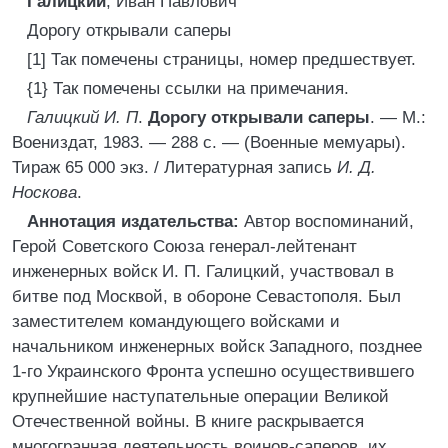
Галицкий
, Иван Павлович
Дорогу открывали саперы
[1] Так помечены страницы, номер предшествует.
{1} Так помечены ссылки на примечания.
Галицкий И. П
.
Дорогу открывали саперы
. — М.:
Воениздат, 1983. — 288 с. — (Военные мемуары).
Тираж 65 000 экз. / Литературная запись
И. Д.
Носкова
.
Аннотация издательства:
Автор воспоминаний,
Герой Советского Союза генерал-лейтенант
инженерных войск И. П. Галицкий, участвовал в
битве под Москвой, в обороне Севастополя. Был
заместителем командующего войсками и
начальником инженерных войск Западного, позднее
1-го Украинского Фронта успешно осуществившего
крупнейшие наступательные операции Великой
Отечественной войны. В книге раскрывается
многогранная деятельность воинов-саперов, их