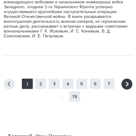
командующего войсками и начальником инженерных войск
Западного, позднее 1-го Украинского Фронта успешно
осуществившего крупнейшие наступательные операции
Великой Отечественной войны. В книге раскрывается
многогранная деятельность воинов-саперов, их героические
ратные дела, рассказывает о встречах с видными советскими
военачальниками Г. К. Жуковым, И. С. Коневым, В. Д.
Соколовским, И. Е. Петровым.
1
2
3
4
5
6
7
...
74