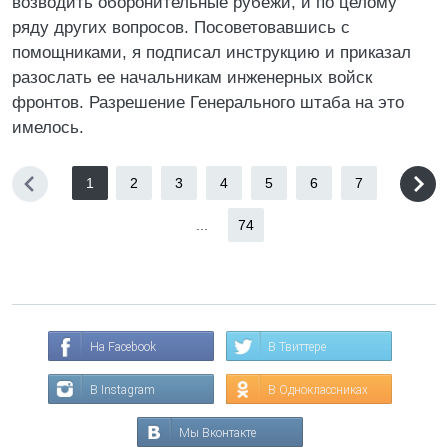
возводить оборонительные рубежи, и по целому
ряду других вопросов. Посоветовавшись с
помощниками, я подписал инструкцию и приказал
разослать ее начальникам инженерных войск
фронтов. Разрешение Генерального штаба на это
имелось.
1
2
3
4
5
6
7
...
74
На Facebook
В Твиттере
В Instagram
В Одноклассниках
Мы Вконтакте