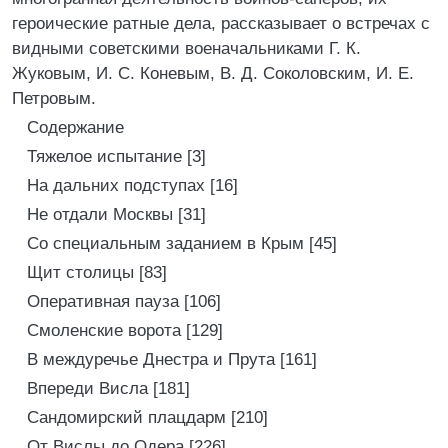
героические ратные дела, рассказывает о встречах с
видными советскими военачальниками Г. К.
Жуковым, И. С. Коневым, В. Д. Соколовским, И. Е.
Петровым.
Содержание
Тяжелое испытание [3]
На дальних подступах [16]
Не отдали Москвы [31]
Со специальным заданием в Крым [45]
Щит столицы [83]
Оперативная пауза [106]
Смоленские ворота [129]
В междуречье Днестра и Прута [161]
Впереди Висла [181]
Сандомирский плацдарм [210]
От Вислы до Одера [226]