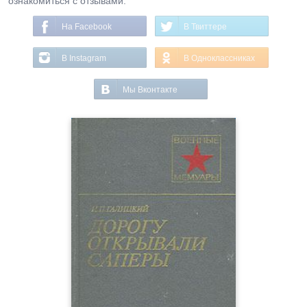
ознакомиться с отзывами.
На Facebook
В Твиттере
В Instagram
В Одноклассниках
Мы Вконтакте