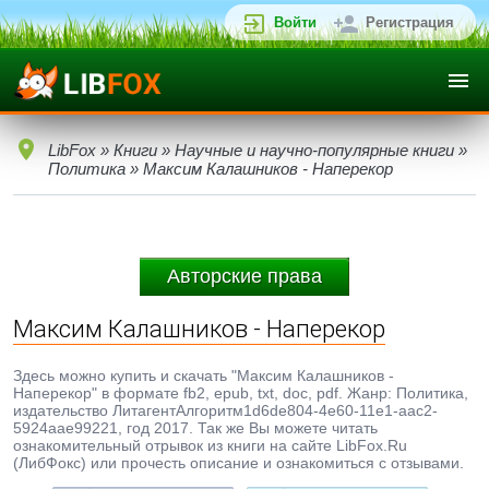
Войти
Регистрация
LibFox
»
Книги
»
Научные и научно-популярные книги
»
Политика
» Максим Калашников - Наперекор
Авторские права
Максим Калашников - Наперекор
Здесь можно купить и скачать "Максим Калашников -
Наперекор" в формате fb2, epub, txt, doc, pdf. Жанр: Политика,
издательство ЛитагентАлгоритм1d6de804-4e60-11e1-aac2-
5924aae99221, год 2017. Так же Вы можете читать
ознакомительный отрывок из книги на сайте LibFox.Ru
(ЛибФокс) или прочесть описание и ознакомиться с отзывами.