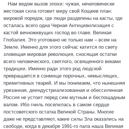
Нам ведом вызов эпохи: чужая, нечеловечески
жестокая сила готовит миру свой Кощеев план:
мировой порядок, где люди разделены на касты, где
осталась всего одна Черная Антицивилизация с
кастой вечноживущих господ во главе. Великая
Глобалия. Это уготовано не только нам – всем на
Земле. Именно для этого сейчас катится по свету
зловещая мировая революция, сносящая остатки
всего человеческого, светлого, освященного веками
традиции. Именно ради этого род людской
превращается в сонмище порочных, немыслящих,
примитивных тварей. И мы понимаем, что нынешняя
урезанная, деиндустриализованная и обессиленная
Россия не устоит перед сим мутным и беспощадным
валом. Ибо гниль поселилась в самом сердце
постсоветского остатка Великой Страны. Многие
даже не представляют, какие силы Зла оказались на
свободе, когда в декабре 1991-го пала наша Великая