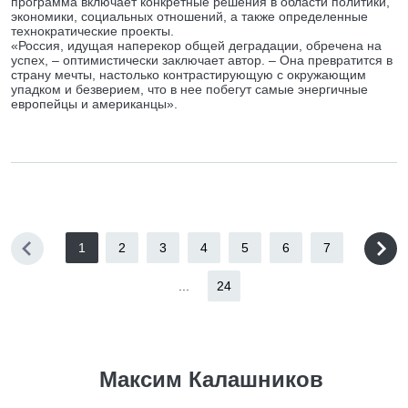
программа включает конкретные решения в области политики,
экономики, социальных отношений, а также определенные
технократические проекты.
«Россия, идущая наперекор общей деградации, обречена на
успех, – оптимистически заключает автор. – Она превратится в
страну мечты, настолько контрастирующую с окружающим
упадком и безверием, что в нее побегут самые энергичные
европейцы и американцы».
1
2
3
4
5
6
7
...
24
Максим Калашников