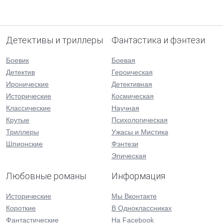
Детективы и триллеры
Фантастика и фэнтези
Боевик
Боевая
Детектив
Героическая
Иронические
Детективная
Исторические
Космическая
Классические
Научная
Крутые
Психологическая
Триллеры
Ужасы и Мистика
Шпионские
Фэнтези
Эпическая
Любовные романы
Информация
Исторические
Мы Вконтакте
Короткие
В Одноклассниках
Фантастические
На Facebook