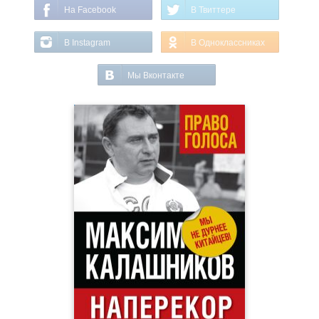
На Facebook
В Твиттере
В Instagram
В Одноклассниках
Мы Вконтакте