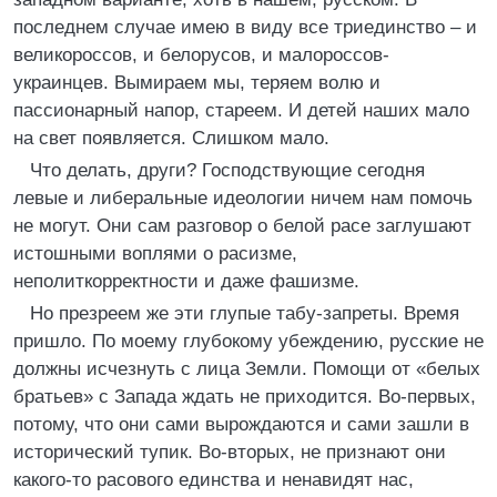
последнем случае имею в виду все триединство – и
великороссов, и белорусов, и малороссов-
украинцев. Вымираем мы, теряем волю и
пассионарный напор, стареем. И детей наших мало
на свет появляется. Слишком мало.
Что делать, други? Господствующие сегодня
левые и либеральные идеологии ничем нам помочь
не могут. Они сам разговор о белой расе заглушают
истошными воплями о расизме,
неполиткорректности и даже фашизме.
Но презреем же эти глупые табу-запреты. Время
пришло. По моему глубокому убеждению, русские не
должны исчезнуть с лица Земли. Помощи от «белых
братьев» с Запада ждать не приходится. Во-первых,
потому, что они сами вырождаются и сами зашли в
исторический тупик. Во-вторых, не признают они
какого-то расового единства и ненавидят нас,