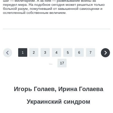
шаг — милитаризм. А за ним — развязывание войны за
передел мира. На подобное сегодня может решиться только
больной разум, помутневший от завышенной самооценки и
ослепленный собственным величием.
1
2
3
4
5
6
7
...
17
Игорь Голаев, Ирина Голаева
Украинский синдром