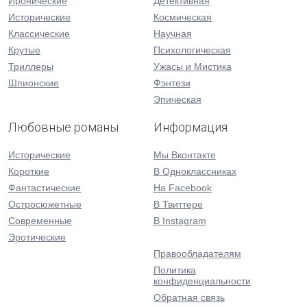
Иронические
Детективная
Исторические
Космическая
Классические
Научная
Крутые
Психологическая
Триллеры
Ужасы и Мистика
Шпионские
Фэнтези
Эпическая
Любовные романы
Информация
Исторические
Мы Вконтакте
Короткие
В Одноклассниках
Фантастические
На Facebook
Остросюжетные
В Твиттере
Современные
В Instagram
Эротические
Правообладателям
Политика
конфиденциальности
Обратная связь