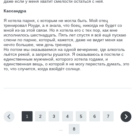
даже если у меня хватит смелости остаться с ней.
Кассандра
Я хотела парня, с которым не могла быть. Мой отец
тренировал Роуди, а я знала, что боец, никогда не будет со
мной из-за этой связи. Но я хотела его с тех пор, как мне
исполнилось шестнадцать. Пять лет спустя я всё ещё пускаю
слюни по парню, который, кажется, даже не видит меня как
нечто большее, чем дочь тренера.
Но потом мы оказываемся на одной вечеринке, где алкоголь
льётся рекой, а запреты рушатся. Я оказываюсь в постели с
единственным мужчиной, которого хотела годами, и
единственная вещь, о которой я не могу перестать думать, это
то, что случится, когда взойдёт солнце.
1
2
3
4
5
6
7
...
8