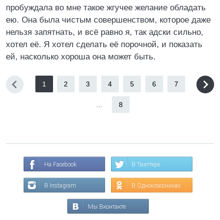
пробуждала во мне такое жгучее желание обладать
ею. Она была чистым совершенством, которое даже
нельзя запятнать, и всё равно я, так адски сильно,
хотел её. Я хотел сделать её порочной, и показать
ей, насколько хороша она может быть.
1
2
3
4
5
6
7
...
8
На Facebook
В Твиттере
В Instagram
В Одноклассниках
Мы Вконтакте