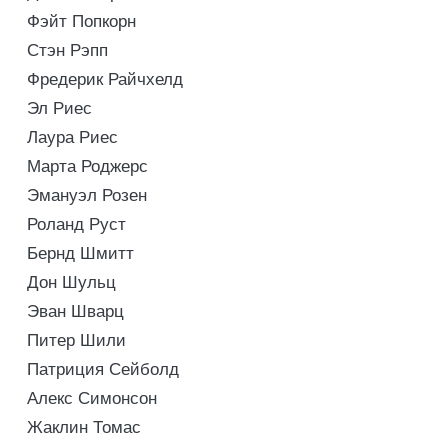
Фэйт Попкорн
Стэн Рэпп
Фредерик Райчхелд
Эл Риес
Лаура Риес
Марта Роджерс
Эмануэл Розен
Роланд Руст
Бернд Шмитт
Дон Шульц
Эван Шварц
Питер Шили
Патриция Сейболд
Алекс Симонсон
Жаклин Томас