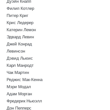
Дуэйн Кнапп
Филип Котлер
Питер Криг
Крис Ледерер
Катерин Лемон
Эдвард Левин
Джей Конрад
Левинсон
Дэвид Льюис
Карл Манродт
Чак Мартин
Реджис Мак-Кенна
Мэри Модал
Адам Морган
Фредерик Ньюэлл
Дон Пепперс