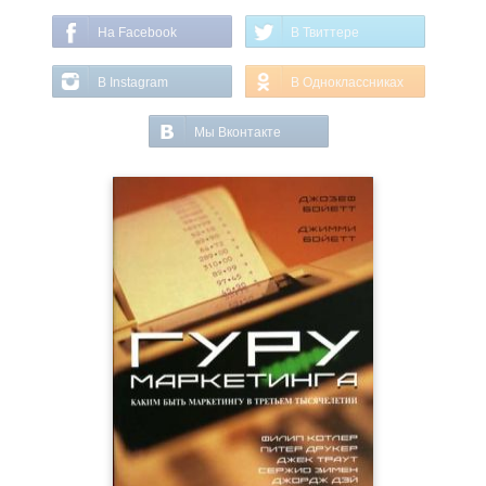
На Facebook
В Твиттере
В Instagram
В Одноклассниках
Мы Вконтакте