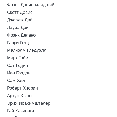
Фрэнк Дэвис-младший
Скотт Дэвис
Джордж Дэй
Лаура Дэй
Фрэнк Делано
Гарри Гетц
Малколм Глэдуэлл
Марк Гобе
Сэт Годин
Йан Гордон
Сэм Хил
Роберт Хисрич
Артур Хьюес
Эрих Йоахимшталер
Гай Кавасаки