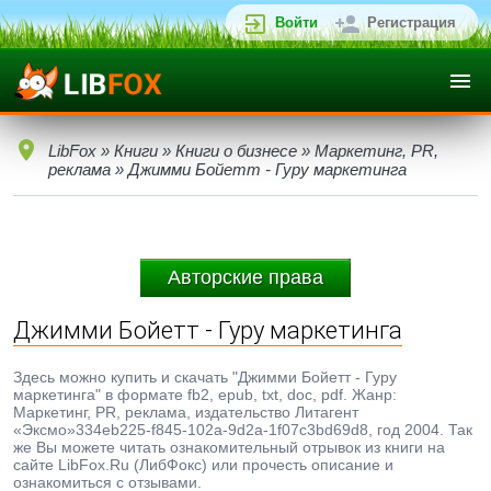
Войти
Регистрация
LibFox
»
Книги
»
Книги о бизнесе
»
Маркетинг, PR,
реклама
» Джимми Бойетт - Гуру маркетинга
Авторские права
Джимми Бойетт - Гуру маркетинга
Здесь можно купить и скачать "Джимми Бойетт - Гуру
маркетинга" в формате fb2, epub, txt, doc, pdf. Жанр:
Маркетинг, PR, реклама, издательство Литагент
«Эксмо»334eb225-f845-102a-9d2a-1f07c3bd69d8, год 2004. Так
же Вы можете читать ознакомительный отрывок из книги на
сайте LibFox.Ru (ЛибФокс) или прочесть описание и
ознакомиться с отзывами.