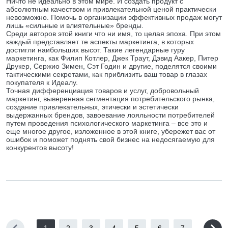
Ничто не идеально в этом мире. И создать продукт с
абсолютным качеством и привлекательной ценой практически
невозможно. Помочь в организации эффективных продаж могут
лишь «сильные и влиятельные» бренды.
Среди авторов этой книги что ни имя, то целая эпоха. При этом
каждый представляет те аспекты маркетинга, в которых
достигли наибольших высот. Такие легендарные гуру
маркетинга, как Филип Котлер, Джек Траут, Дэвид Аакер, Питер
Друкер, Сержио Зимен, Сэт Годин и другие, поделятся своими
тактическими секретами, как приблизить ваш товар в глазах
покупателя к Идеалу.
Точная дифференциация товаров и услуг, добровольный
маркетинг, выверенная сегментация потребительского рынка,
создание привлекательных, этически и эстетически
выдержанных брендов, завоевание лояльности потребителей
путем проведения психологического маркетинга – все это и
еще многое другое, изложенное в этой книге, убережет вас от
ошибок и поможет поднять свой бизнес на недосягаемую для
конкурентов высоту!