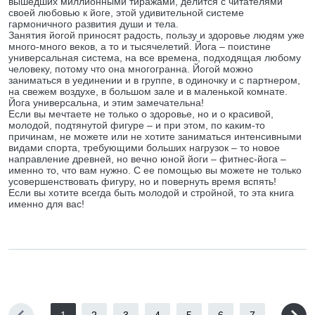
вышедших миллионными тиражами, делится с читателями
своей любовью к йоге, этой удивительной системе
гармоничного развития души и тела.
Занятия йогой приносят радость, пользу и здоровье людям уже
много-много веков, а то и тысячелетий. Йога – поистине
универсальная система, на все времена, подходящая любому
человеку, потому что она многогранна. Йогой можно
заниматься в уединении и в группе, в одиночку и с партнером,
на свежем воздухе, в большом зале и в маленькой комнате.
Йога универсальна, и этим замечательна!
Если вы мечтаете не только о здоровье, но и о красивой,
молодой, подтянутой фигуре – и при этом, по каким-то
причинам, не можете или не хотите заниматься интенсивными
видами спорта, требующими больших нагрузок – то новое
направление древней, но вечно юной йоги – фитнес-йога –
именно то, что вам нужно. С ее помощью вы можете не только
усовершенствовать фигуру, но и повернуть время вспять!
Если вы хотите всегда быть молодой и стройной, то эта книга
именно для вас!