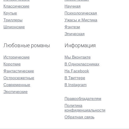
Классические
Научная
Крутые
Психологическая
Триллеры
Ужасы и Мистика
Шпионские
Фэнтези
Эпическая
Любовные романы
Информация
Исторические
Мы Вконтакте
Короткие
В Одноклассниках
Фантастические
На Facebook
Остросюжетные
В Твиттере
Современные
В Instagram
Эротические
Правообладателям
Политика
конфиденциальности
Обратная связь