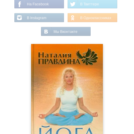
На Facebook
В Твиттере
В Instagram
В Одноклассниках
Мы Вконтакте