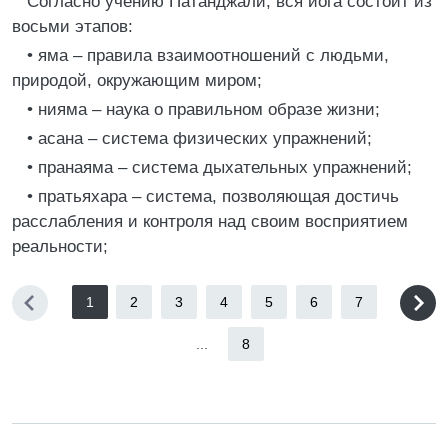
Согласно учению Патанджали, вся йога состоит из
восьми этапов:
• яма – правила взаимоотношений с людьми,
природой, окружающим миром;
• нияма – наука о правильном образе жизни;
• асана – система физических упражнений;
• пранаяма – система дыхательных упражнений;
• пратьяхара – система, позволяющая достичь
расслабления и контроля над своим восприятием
реальности;
1
2
3
4
5
6
7
...
8