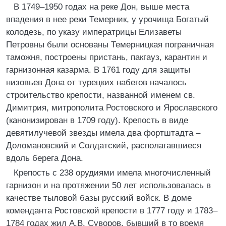
В 1749–1950 годах на реке Дон, выше места
впадения в нее реки Темерник, у урочища Богатый
колодезь, по указу императрицы Елизаветы
Петровны были основаны Темерницкая пограничная
таможня, построены пристань, пакгауз, карантин и
гарнизонная казарма. В 1761 году для защиты
низовьев Дона от турецких набегов началось
строительство крепости, названной именем св.
Димитрия, митрополита Ростовского и Ярославского
(канонизирован в 1709 году). Крепость в виде
девятилучевой звезды имела два фортштадта –
Доломановский и Солдатский, располагавшиеся
вдоль берега Дона.
Крепость с 238 орудиями имела многочисленный
гарнизон и на протяжении 50 лет использовалась в
качестве тыловой базы русский войск. В доме
коменданта Ростовской крепости в 1777 году и 1783–
1784 годах жил А.В. Суворов, бывший в то время