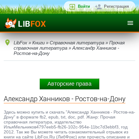
Войти
Регистрация
LibFox
»
Книги
»
Справочная литература
»
Прочая
справочная литература
» Александр Ханников -
Ростов-на-Дону
Авторские права
Александр Ханников - Ростов-на-Дону
Здесь можно купить и скачать "Александр Ханников - Ростов-на-
Дону" в формате fb2, epub, txt, doc, pdf. Жанр: Прочая
справочная литература, издательство
ИльяМельников4797eeb5-fb26-102c-954e-11bc7d3ebbf3, год
2012. Так же Вы можете читать ознакомительный отрывок из
книги на сайте LibFox.Ru (ЛибФокс) или прочесть описание и