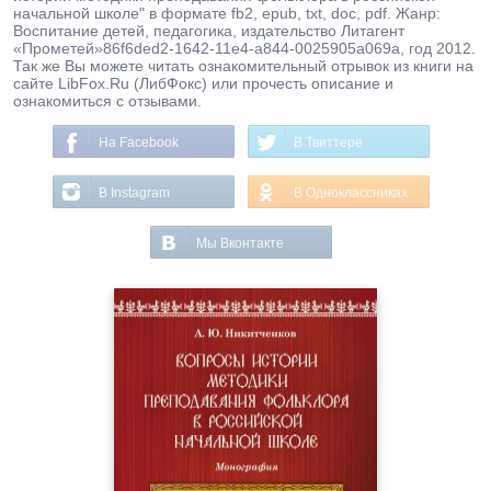
начальной школе" в формате fb2, epub, txt, doc, pdf. Жанр:
Воспитание детей, педагогика, издательство Литагент
«Прометей»86f6ded2-1642-11e4-a844-0025905a069a, год 2012.
Так же Вы можете читать ознакомительный отрывок из книги на
сайте LibFox.Ru (ЛибФокс) или прочесть описание и
ознакомиться с отзывами.
На Facebook
В Твиттере
В Instagram
В Одноклассниках
Мы Вконтакте