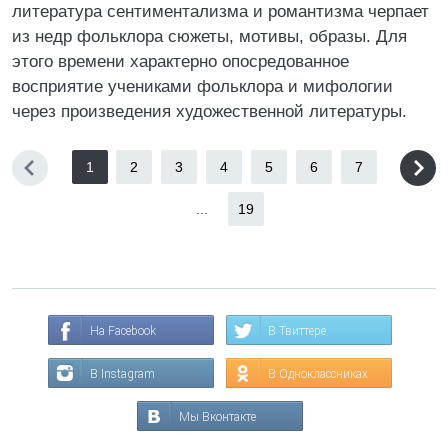
литература сентиментализма и романтизма черпает
из недр фольклора сюжеты, мотивы, образы. Для
этого времени характерно опосредованное
восприятие учениками фольклора и мифологии
через произведения художественной литературы.
1
2
3
4
5
6
7
...
19
На Facebook
В Твиттере
В Instagram
В Одноклассниках
Мы Вконтакте