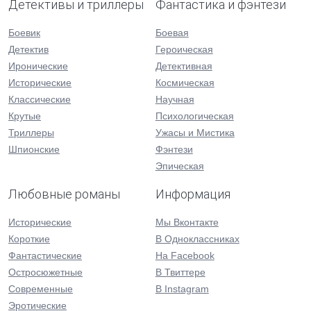
Детективы и триллеры
Фантастика и фэнтези
Боевик
Боевая
Детектив
Героическая
Иронические
Детективная
Исторические
Космическая
Классические
Научная
Крутые
Психологическая
Триллеры
Ужасы и Мистика
Шпионские
Фэнтези
Эпическая
Любовные романы
Информация
Исторические
Мы Вконтакте
Короткие
В Одноклассниках
Фантастические
На Facebook
Остросюжетные
В Твиттере
Современные
В Instagram
Эротические