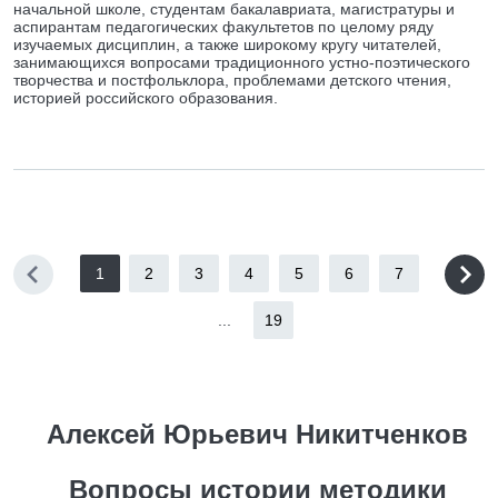
начальной школе, студентам бакалавриата, магистратуры и
аспирантам педагогических факультетов по целому ряду
изучаемых дисциплин, а также широкому кругу читателей,
занимающихся вопросами традиционного устно-поэтического
творчества и постфольклора, проблемами детского чтения,
историей российского образования.
1
2
3
4
5
6
7
...
19
Алексей Юрьевич Никитченков
Вопросы истории методики