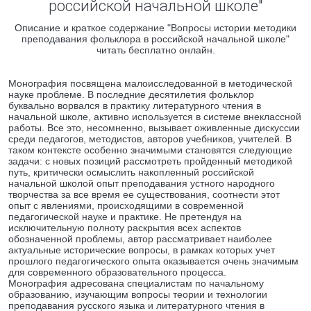
российской начальной школе"
Описание и краткое содержание "Вопросы истории методики
преподавания фольклора в российской начальной школе"
читать бесплатно онлайн.
Монография посвящена малоисследованной в методической
науке проблеме. В последние десятилетия фольклор
буквально ворвался в практику литературного чтения в
начальной школе, активно используется в системе внеклассной
работы. Все это, несомненно, вызывает оживленные дискуссии
среди педагогов, методистов, авторов учебников, учителей. В
таком контексте особенно значимыми становятся следующие
задачи: с новых позиций рассмотреть пройденный методикой
путь, критически осмыслить накопленный российской
начальной школой опыт преподавания устного народного
творчества за все время ее существования, соотнести этот
опыт с явлениями, происходящими в современной
педагогической науке и практике. Не претендуя на
исключительную полноту раскрытия всех аспектов
обозначенной проблемы, автор рассматривает наиболее
актуальные исторические вопросы, в рамках которых учет
прошлого педагогического опыта оказывается очень значимым
для современного образовательного процесса.
Монография адресована специалистам по начальному
образованию, изучающим вопросы теории и технологии
преподавания русского языка и литературного чтения в