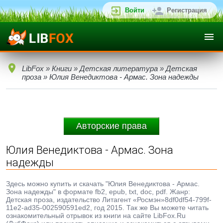
Войти
Регистрация
LibFox
»
Книги
»
Детская литература
»
Детская
проза
» Юлия Венедиктова - Армас. Зона надежды
Авторские права
Юлия Венедиктова - Армас. Зона
надежды
Здесь можно купить и скачать "Юлия Венедиктова - Армас.
Зона надежды" в формате fb2, epub, txt, doc, pdf. Жанр:
Детская проза, издательство Литагент «Росмэн»8df0df54-799f-
11e2-ad35-002590591ed2, год 2015. Так же Вы можете читать
ознакомительный отрывок из книги на сайте LibFox.Ru