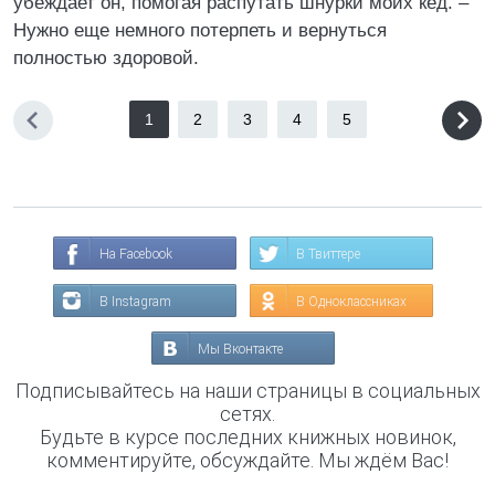
убеждает он, помогая распутать шнурки моих кед. –
Нужно еще немного потерпеть и вернуться
полностью здоровой.
1
2
3
4
5
На Facebook
В Твиттере
В Instagram
В Одноклассниках
Мы Вконтакте
Подписывайтесь на наши страницы в социальных
сетях.
Будьте в курсе последних книжных новинок,
комментируйте, обсуждайте. Мы ждём Вас!