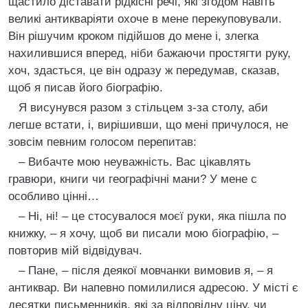
щастило діставати рідкісні речі, які згодом навіть
великі антикваріяти охоче в мене перекуповували.
Він рішучим кроком підійшов до мене і, злегка
нахилившися вперед, ніби бажаючи простягти руку,
хоч, здасться, це він одразу ж передумав, сказав,
щоб я писав його біографію.
Я висунувся разом з стільцем з-за столу, аби
легше встати, і, вирішивши, що мені причулося, не
зовсім певним голосом перепитав:
– Вибачте мою неуважність. Вас цікавлять
гравюри, книги чи географічні мани? У мене с
особливо цінні…
– Ні, ні! – це стосувалося моєї руки, яка пішла по
книжку, – я хочу, щоб ви писали мою біографію, –
повторив мій відвідувач.
– Пане, – після деякої мовчанки вимовив я, – я
антиквар. Ви напевно помилилися адресою. У місті є
десятки письменників, які за відповідну ціну, чи