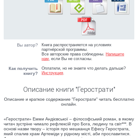
Вы автор?
Книга распространяется на условиях
партнёрской программы.
Все авторские права соблюдены.
Напишите
нам
, если Вы не согласны.
Как получить
Оплатили, но не знаете что делать дальше?
Инструкция
.
книгу?
Описание книги "Герострати"
Описание и краткое содержание "Герострати" читать бесплатно
онлайн.
«Герострати» Емми Андієвської – філософський роман, в якому
читач зустріне чимало рефлексій про Бога, людину та світ***. В
основі назви твору – історія про мешканця Ефесу Герострата,
який спалив храм Артеміди у рідному місті, аби прославитися.