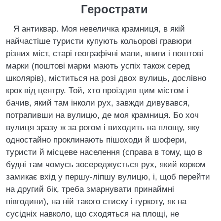
Герострати
Я антиквар. Моя невеличка крамниця, в якій
найчастіше туристи купують кольорові гравюри
різних міст, старі географічні мапи, книги і поштові
марки (поштові марки мають успіх також серед
школярів), міститься на розі двох вулиць, дослівно
крок від центру. Той, хто проїздив цим містом і
бачив, який там інколи рух, завжди дивувався,
потрапивши на вулицю, де моя крамниця. Бо хоч
вулиця зразу ж за рогом і виходить на площу, яку
одностайно проклинають пішоходи й шофери,
туристи й місцеве населення (справа в тому, що в
будні там чомусь зосереджується рух, який корком
замикає вхід у першу-ліпшу вулицю, і, щоб перейти
на другий бік, треба змарнувати принаймні
півгодини), на ній такого стиску і гуркоту, як на
сусідніх навколо, що сходяться на площі, не