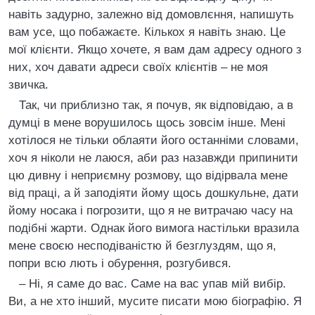
навіть задурно, залежно від домовлєння, напишуть
вам усе, що побажаєте. Кількох я навіть знаю. Це
мої клієнти. Якщо хочете, я вам дам адресу одного з
них, хоч давати адреси своїх клієнтів – не моя
звичка.
Так, чи приблизно так, я почув, як відповідаю, а в
думці в мене ворушилось щось зовсім інше. Мені
хотілося не тільки облаяти його останніми словами,
хоч я ніколи не лаюся, аби раз назавжди припинити
цю дивну і неприємну розмову, що відірвала мене
від праці, а й заподіяти йому щось дошкульне, дати
йому носака і погрозити, що я не витрачаю часу на
подібні жарти. Однак його вимога настільки вразила
мене своєю несподіваністю й безглуздям, що я,
попри всю лють і обурення, розгубився.
– Ні, я саме до вас. Саме на вас упав мій вибір.
Ви, а не хто інший, мусите писати мою біографію. Я