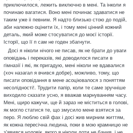
приключилося, лежить виключно в мені. Та інколи я
починаю вагатися. Воно мені починає здаватися не
таким уже іі певним. Я надто близько стою до подій,
аби належно оцінити їх, і тому мені цінний кожний
деталь, який може стосуватися до моєї історії.
Історії, що її п сам не годен збагнути.
Досі я ніколи нічого не писав, як не брати до уваги
оповідань і переказів, які доводилося писати в
гімназії і які, як пригадую, мені ніколи не вдавалися
(хоч назагал я вчився добре), можливо, тому, що
писати оповідання в мене асоціювалося з поняттям
несолідності!. Трудити папір, коли те саме зручніше
виходило сказати усно, я вважав марнуванням часу.
Мені, щиро кажучи, ще й зараз не міститься в голові,
як могло статися те, що змусило мене взятися за
перо. Я люблю свій фах і досі жив мирним життям,
як кожна пересічна людина, поки в мою крамницю не
з’явився чоловік, якого я ніколи доти не бачив, і не