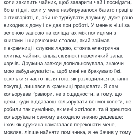
коли закипить чайник, щоб заварити чай і поснідати,
бо в ті дні, коли у мене назбирувалося багато праці в
антикваріяті, я, аби не турбувати дружину, дуже рано
виходив з дому і снідав при роботі. У мене в ніші за
зеленою завісою на коліщатах між полицями з
книгами і широчезним столом, який займав
півкрамниці і служив лядою, стояла електрична
плитка, чайник, кілька склянок і невеличкий запас
харчів. Дружина завжди допильновувала, знаючи
мою забудькуватість, щоб мені не бракувало їжі,
оскільки я часто після того, як розходилися останні
покупці, лишався в крамниці працювати. Я сам
кольорував ґравюри, не з ощадности, а тому, що
цехи, куди віддаваош кольорувати всі мої колеґи, не
робили так сумлінно, як мені хотілося, та й зрештою
кольоруївати самому виходило значно дешевше;
і хоч як дружина намагалася переконати мене,
мовляв, ліпше найняти помічника, я не бачив у тому