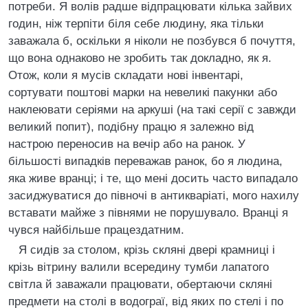
потреби. Я волів радше відпрацювати кілька зайвих
годин, ніж терпіти біля себе людину, яка тільки
заважала б, оскільки я ніколи не позбувся б почуття,
що вона однаково не зробить так докладно, як я.
Отож, коли я мусів складати нові інвентарі,
сортувати поштові марки на невеликі пакунки або
наклеювати серіями на аркуші (на такі серії с завжди
великий попит), подібну працю я залежно від
настрою переносив на вечір або на ранок. У
більшості випадків переважав ранок, бо я людина,
яка живе вранці; і те, що мені досить часто випадало
засиджуватися до півночі в антикваріаті, мого нахилу
вставати майже з півнями не порушувало. Вранці я
чувся найбільше працездатним.
Я сидів за столом, крізь скляні двері крамниці і
крізь вітрину валили всередину тумби лапатого
світла й заважали працювати, обертаючи скляні
предмети на столі в водограї, від яких по стелі і по