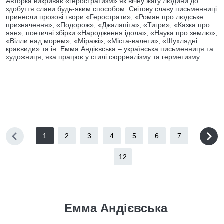
Авторка викриває «геростратизм» як вічну жагу людини до
здобуття слави будь-яким способом. Світову славу письменниці
принесли прозові твори «Герострати», «Роман про людське
призначення», «Подорож», «Джалапіта», «Тигри», «Казка про
яян», поетичні збірки «Народження ідола», «Наука про землю»,
«Вілли над морем», «Міражі», «Міста-валети», «Шухлядні
краєвиди» та ін. Емма Андієвська – українська письменниця та
художниця, яка працює у стилі сюрреалізму та герметизму.
1
2
3
4
5
6
7
...
12
Емма Андієвська