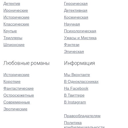
Детектив
Героическая
Иронические
Детективная
Исторические
Космическая
Классические
Научная
Крутые
Психологическая
Триллеры
Ужасы и Мистика
Шпионские
Фэнтези
Эпическая
Любовные романы
Информация
Исторические
Мы Вконтакте
Короткие
В Одноклассниках
Фантастические
На Facebook
Остросюжетные
В Твиттере
Современные
В Instagram
Эротические
Правообладателям
Политика
конфиденциальности