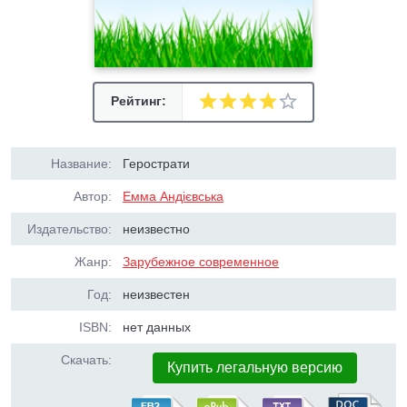
Рейтинг:
Название:
Герострати
Автор:
Емма Андієвська
Издательство:
неизвестно
Жанр:
Зарубежное современное
Год:
неизвестен
ISBN:
нет данных
Скачать:
Купить легальную версию