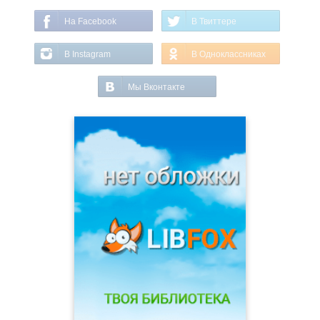
На Facebook
В Твиттере
В Instagram
В Одноклассниках
Мы Вконтакте