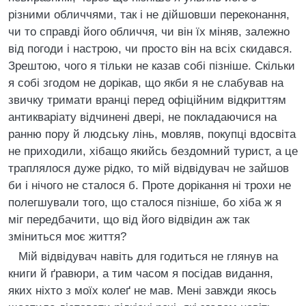
різними обличчями, так і не дійшовши переконання,
чи то справді його обличчя, чи він їх міняв, залежно
від погоди і настрою, чи просто він на всіх скидався.
Зрештою, чого я тільки не казав собі пізніше. Скільки
я собі згодом не дорікав, що якби я не слабував на
звичку тримати вранці перед офіційним відкриттям
антикваріату відчинені двері, не покладаючися на
ранню пору й людську лінь, мовляв, покупці вдосвіта
не приходили, хібащо якийсь бездомний турист, а це
траплялося дуже рідко, то мій відвідувач не зайшов
би і нічого не сталося б. Проте дорікання ні трохи не
полегшували того, що сталося пізніше, бо хіба ж я
міг передбачити, що від його відвідин аж так
зміниться моє життя?
Мій відвідувач навіть для годиться не глянув на
книги й ґравюри, а тим часом я посідав видання,
яких ніхто з моїх колеґ не мав. Мені завжди якось