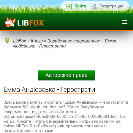
Войти
Регистрация
LibFox
»
Книги
»
Зарубежное современное
» Емма
Андієвська - Герострати
Авторские права
Емма Андієвська - Герострати
Здесь можно купить и скачать "Емма Андієвська - Герострати" в
формате fb2, epub, txt, doc, pdf. Жанр: Зарубежное
современное, издательство Литагент
«Стрельбицький»f65c9039-6c80-11e2-b4f5-002590591dd6. Так
же Вы можете читать ознакомительный отрывок из книги на
сайте LibFox.Ru (ЛибФокс) или прочесть описание и
ознакомиться с отзывами.