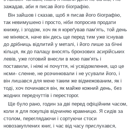
зажадав, аби я писав його біографію.
Він зайшов і сказав, щоб я писав його біографію,
так невимушено і просто, ніби попросив продати
книжку, і згодом, хоч як я кореґував пам’ять, той день
не мінявся, наче він десь ще перед тим уже існував
до дрібниць відлитий у металі, і його лише за бічні
кільця, як до палацу вносять бронзових асирійських
левів, уже готовий внесли в мою пам’ять і
поставили, і ніякі ні почуття, ні усвідомлення, що це
нєми- сленне, не розчинювали і не усували його, і
він лишався для мене таким же відмежованим, як і
тоді, хоч починався він, як майже кожний день, без
жодних передчуттів і пересторог.
Ще було рано, годин за дві перед офіційним часом,
коли я для покупців відчиняю крамницю. Я сидів за
столом, переглядаючи і сортуючи стоси
новозакуплених книг, і час від часу прислухався,