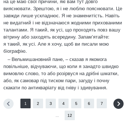
на це маю свої причини, які вам тут довго
вияснювати. Зрештою, я і не люблю пояснювати. Це
завжди лише ускладнює. Я не знаменитість. Навіть
не видатний і не відзначаюся жодними прихованими
талантами. Я такий, як усі, що проходять повз вашу
вітрину або заходять всередину. Запам’ятайте:
я такий, як усі. Але я хочу, щоб ви писали мою
біографію.
– Вельмишановний пане, – сказав я якомога
повільніше, відчуваючи, що коли я занадто швидко
вимовлю слово, то або розірвуся на дрібні шматки,
або, як самовар під тиском пари, загуду і почну
скакати по антикваріату від гніву і здивування.
1
2
3
4
5
6
7
...
12