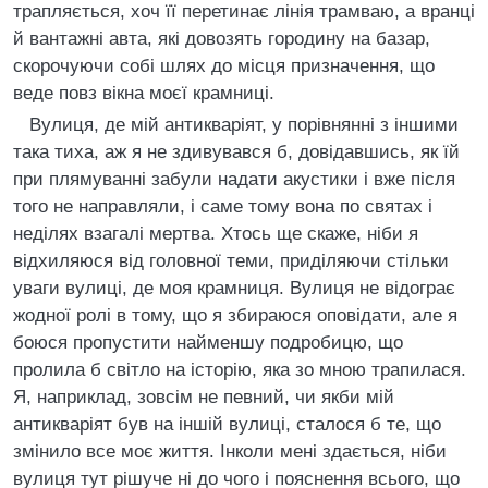
трапляється, хоч її перетинає лінія трамваю, а вранці
й вантажні авта, які довозять городину на базар,
скорочуючи собі шлях до місця призначення, що
веде повз вікна моєї крамниці.
Вулиця, де мій антикваріят, у порівнянні з іншими
така тиха, аж я не здивувався б, довідавшись, як їй
при плямуванні забули надати акустики і вже після
того не направляли, і саме тому вона по святах і
неділях взагалі мертва. Хтось ще скаже, ніби я
відхиляюся від головної теми, приділяючи стільки
уваги вулиці, де моя крамниця. Вулиця не відограє
жодної ролі в тому, що я збираюся оповідати, але я
боюся пропустити найменшу подробицю, що
пролила б світло на історію, яка зо мною трапилася.
Я, наприклад, зовсім не певний, чи якби мій
антикваріят був на іншій вулиці, сталося б те, що
змінило все моє життя. Інколи мені здається, ніби
вулиця тут рішуче ні до чого і пояснення всього, що