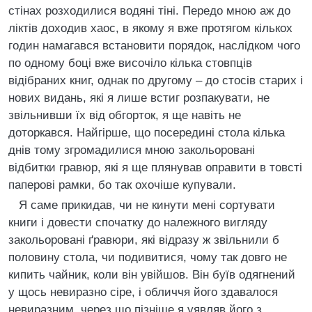
стінах розходилися водяні тіні. Передо мною аж до
ліктів доходив хаос, в якому я вже протягом кількох
годин намагався встановити порядок, наслідком чого
по одному боці вже височіло кілька стовпців
відібраних книг, однак по другому – до стосів старих і
нових видань, які я лише встиг розпакувати, не
звільнивши їх від обгорток, я ще навіть не
доторкався. Найгірше, що посередині стола кілька
днів тому згромадилися мною закольоровані
відбитки гравюр, які я ще плянував оправити в товсті
паперові рамки, бо так охочіше купували.
Я саме прикидав, чи не кинути мені сортувати
книги і довести спочатку до належного вигляду
закольоровані ґравюри, які відразу ж звільнили б
половину стола, чи подивитися, чому так довго не
кипить чайник, коли він увійшов. Він буїв одягнений
у щось невиразно сіре, і обличчя його здавалося
невиразним, через що пізніше я уявляв його з