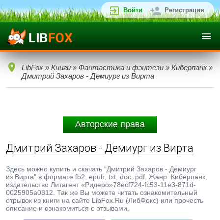
Войти
Регистрация
LibFox
»
Книги
»
Фантастика и фэнтези
»
Киберпанк
»
Дмитрий Захаров - Демиург из Вирта
Авторские права
Дмитрий Захаров - Демиург из Вирта
Здесь можно купить и скачать "Дмитрий Захаров - Демиург
из Вирта" в формате fb2, epub, txt, doc, pdf. Жанр: Киберпанк,
издательство Литагент «Ридеро»78ecf724-fc53-11e3-871d-
0025905a0812. Так же Вы можете читать ознакомительный
отрывок из книги на сайте LibFox.Ru (ЛибФокс) или прочесть
описание и ознакомиться с отзывами.