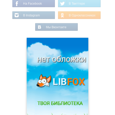
На Facebook
В Твиттере
В Instagram
В Одноклассниках
Мы Вконтакте