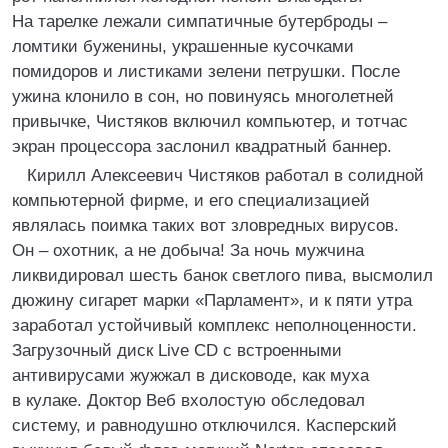
На тарелке лежали симпатичные бутерброды –
ломтики буженины, украшенные кусочками
помидоров и листиками зелени петрушки. После
ужина клонило в сон, но повинуясь многолетней
привычке, Чистяков включил компьютер, и тотчас
экран процессора заслонил квадратный баннер.
Кирилл Алексеевич Чистяков работал в солидной
компьютерной фирме, и его специализацией
являлась поимка таких вот зловредных вирусов.
Он – охотник, а не добыча! За ночь мужчина
ликвидировал шесть банок светлого пива, высмолил
дюжину сигарет марки «Парламент», и к пяти утра
заработал устойчивый комплекс неполноценности.
Загрузочный диск Live CD с встроенными
антивирусами жужжал в дисководе, как муха
в кулаке. Доктор Веб вхолостую обследовал
систему, и равнодушно отключился. Касперский