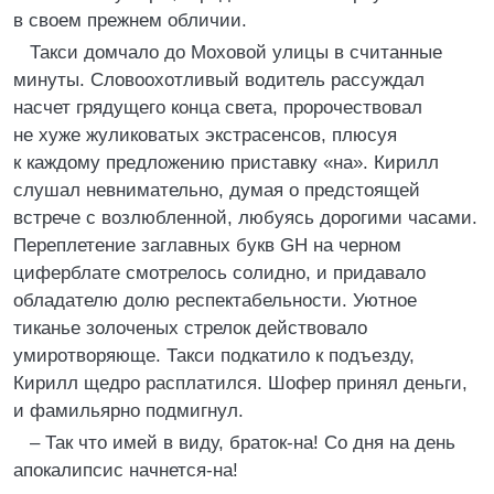
в своем прежнем обличии.
Такси домчало до Моховой улицы в считанные
минуты. Словоохотливый водитель рассуждал
насчет грядущего конца света, пророчествовал
не хуже жуликоватых экстрасенсов, плюсуя
к каждому предложению приставку «на». Кирилл
слушал невнимательно, думая о предстоящей
встрече с возлюбленной, любуясь дорогими часами.
Переплетение заглавных букв GH на черном
циферблате смотрелось солидно, и придавало
обладателю долю респектабельности. Уютное
тиканье золоченых стрелок действовало
умиротворяюще. Такси подкатило к подъезду,
Кирилл щедро расплатился. Шофер принял деньги,
и фамильярно подмигнул.
– Так что имей в виду, браток-на! Со дня на день
апокалипсис начнется-на!