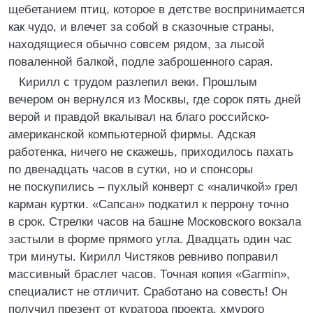
щебетанием птиц, которое в детстве воспринимается
как чудо, и влечет за собой в сказочные страны,
находящиеся обычно совсем рядом, за лысой
поваленной балкой, подле заброшенного сарая.
Кирилл с трудом разлепил веки. Прошлым
вечером он вернулся из Москвы, где сорок пять дней
верой и правдой вкалывал на благо российско-
американской компьютерной фирмы. Адская
работенка, ничего не скажешь, приходилось пахать
по двенадцать часов в сутки, но и спонсоры
не поскупились – пухлый конверт с «наличкой» грел
карман куртки. «Сапсан» подкатил к перрону точно
в срок. Стрелки часов на башне Московского вокзала
застыли в форме прямого угла. Двадцать один час
три минуты. Кирилл Чистяков ревниво поправил
массивный браслет часов. Точная копия «Garmin»,
специалист не отличит. Сработано на совесть! Он
получил презент от куратора проекта, хмурого