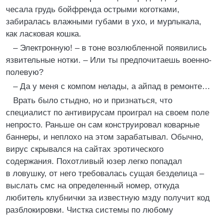
чесала грудь бойфренда острыми коготками,
забиралась влажными губами в ухо, и мурлыкала,
как ласковая кошка.
– Электронную! – в тоне возлюбленной появились
язвительные нотки. – Или ты предпочитаешь военно-
полевую?
– Да у меня с компом нелады, а айпад в ремонте…
Врать было стыдно, но и признаться, что
специалист по антивирусам проиграл на своем поле
непросто. Раньше он сам конструировал коварные
баннеры, и неплохо на этом зарабатывал. Обычно,
вирус скрывался на сайтах эротического
содержания. Похотливый юзер легко попадал
в ловушку, от него требовалась сущая безделица –
выслать смс на определенный номер, откуда
любитель клубнички за известную мзду получит код
разблокировки. Чистка системы по любому