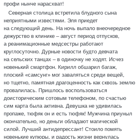
профи нынче нарасхват!
Северная столица встретила блудного сына
неприятными известями. Эля приедет
на следующий день. На ночь выпало внеочередное
дежурство в клинике – август период отпусков,
а реанимационные медсестры работают
круглосуточно. Дурные новости будто девчата
на сельских танцах – в одиночку не ходят. Исчез
новенький смартфон. Кирилл обшарил багаж,
плоский «самсунг» мог заваляться среди вещей,
но тщетно, памятная драгоценность как сквозь землю
провалилась. Пришлось воспользоваться
доисторическим сотовым телефоном, по счастью
сим карта была активна. Девушка не удивилась
пропаже, тюфяк он и есть тюфяк! Мужчина приуныл
окончательно, но деньги обладают магической
силой. Лучший антидепрессант! Стоило помять
новенькие купюры, и радость жизни вернулась