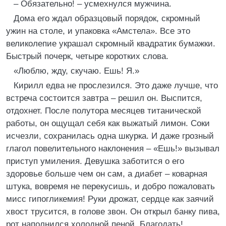
– Обязательно! – усмехнулся мужчина.
Дома его ждал образцовый порядок, скромный
ужин на столе, и упаковка «Амстела». Все это
великолепие украшал скромный квадратик бумажки.
Быстрый почерк, четыре коротких слова.
«Люблю, жду, скучаю. Ешь! Я.»
Кирилл едва не прослезился. Это даже лучше, что
встреча состоится завтра – решил он. Выспится,
отдохнет. После полутора месяцев титанической
работы, он ощущал себя как выжатый лимон. Соки
исчезли, сохранилась одна шкурка. И даже грозный
глагол повелительного наклонения – «Ешь!» вызывал
приступ умиления. Девушка заботится о его
здоровье больше чем он сам, а диабет – коварная
штука, вовремя не перекусишь, и добро пожаловать
мисс гипогликемия! Руки дрожат, сердце как заячий
хвост трусится, в голове звон. Он открыл банку пива,
рот наполнился холодной пеной. Благодать!