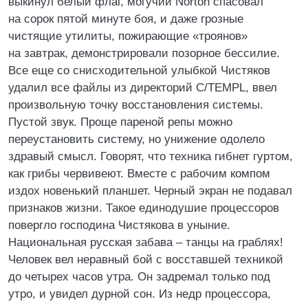
выкинул белый флаг, могучий Norton спасовал
на сорок пятой минуте боя, и даже грозные
чистящие утилиты, пожирающие «троянов»
на завтрак, демонстрировали позорное бессилие.
Все еще со снисходительной улыбкой Чистяков
удалил все файлы из директорий C/TEMPL, ввел
произвольную точку восстановления системы.
Пустой звук. Проще пареной репы можно
переустановить систему, но унижение одолело
здравый смысл. Говорят, что техника гибнет гуртом,
как грибы червивеют. Вместе с рабочим компом
издох новенький планшет. Черный экран не подавал
признаков жизни. Такое единодушие процессоров
повергло господина Чистякова в уныние.
Национальная русская забава – танцы на граблях!
Человек вел неравный бой с восставшей техникой
до четырех часов утра. Он задремал только под
утро, и увидел дурной сон. Из недр процессора,