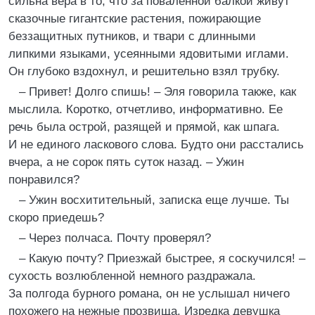
сильна вера в то, что за поваленной балкой живут
сказочные гигантские растения, пожирающие
беззащитных путников, и твари с длинными
липкими языками, усеянными ядовитыми иглами.
Он глубоко вздохнул, и решительно взял трубку.
– Привет! Долго спишь! – Эля говорила также, как
мыслила. Коротко, отчетливо, информативно. Ее
речь была острой, разящей и прямой, как шпага.
И не единого ласкового слова. Будто они расстались
вчера, а не сорок пять суток назад. – Ужин
понравился?
– Ужин восхитительный, записка еще лучше. Ты
скоро приедешь?
– Через полчаса. Почту проверял?
– Какую почту? Приезжай быстрее, я соскучился! –
сухость возлюбленной немного раздражала.
За полгода бурного романа, он не услышал ничего
похожего на нежные прозвища. Изредка девушка