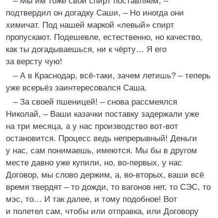
– Мы им тоже свой спирт поставляем, –
подтвердил он догадку Саши, – Но иногда они
химичат. Под нашей маркой «левый» спирт
пропускают. Подешевле, естественно, но качество,
как ты догадываешься, ни к чёрту… Я его
за версту чую!
– А в Краснодар, всё-таки, зачем летишь? – теперь
уже всерьёз заинтересовался Саша.
– За своей пшеницей! – снова рассмеялся
Николай, – Ваши казачки поставку задержали уже
на три месяца, а у нас производство вот-вот
остановится. Процесс ведь непрерывный! Деньги
у нас, сам понимаешь, имеются. Мы бы в другом
месте давно уже купили, но, во-первых, у нас
Договор, мы слово держим, а, во-вторых, ваши всё
время твердят – то дожди, то вагонов нет, то СЭС, то
мэс, то… И так далее, и тому подобное! Вот
и полетел сам, чтобы или отправка, или Договору