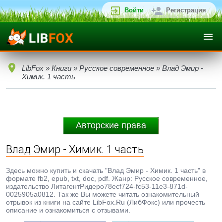
Войти
Регистрация
LibFox
»
Книги
»
Русское современное
» Влад Эмир -
Химик. 1 часть
Авторские права
Влад Эмир - Химик. 1 часть
Здесь можно купить и скачать "Влад Эмир - Химик. 1 часть" в
формате fb2, epub, txt, doc, pdf. Жанр: Русское современное,
издательство ЛитагентРидеро78ecf724-fc53-11e3-871d-
0025905a0812. Так же Вы можете читать ознакомительный
отрывок из книги на сайте LibFox.Ru (ЛибФокс) или прочесть
описание и ознакомиться с отзывами.