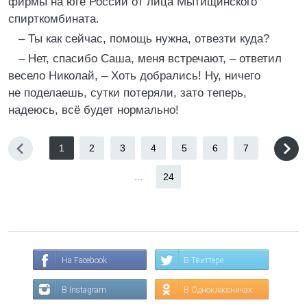
фирмы на юге России от лица Мытищинского
спирткомбината.
– Ты как сейчас, помощь нужна, отвезти куда?
– Нет, спасибо Саша, меня встречают, – ответил
весело Николай, – Хоть добрались! Ну, ничего
не поделаешь, сутки потеряли, зато теперь,
надеюсь, всё будет нормально!
1
2
3
4
5
6
7
...
24
На Facebook
В Твиттере
В Instagram
В Одноклассниках