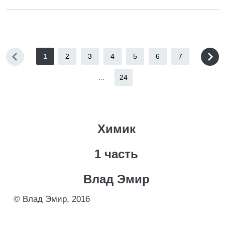
1
2
3
4
5
6
7
...
24
Химик
1 часть
Влад Эмир
© Влад Эмир, 2016