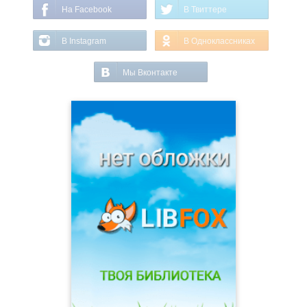
На Facebook
В Твиттере
В Instagram
В Одноклассниках
Мы Вконтакте