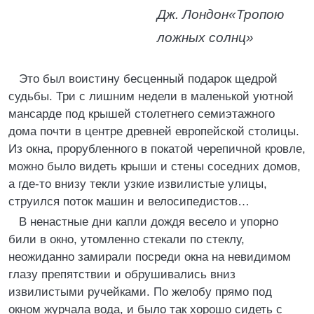
Дж. Лондон
«Тропою
ложных солнц»
Это был воистину бесценный подарок щедрой
судьбы. Три с лишним недели в маленькой уютной
мансарде под крышей столетнего семиэтажного
дома почти в центре древней европейской столицы.
Из окна, прорубленного в покатой черепичной кровле,
можно было видеть крыши и стены соседних домов,
а где-то внизу текли узкие извилистые улицы,
струился поток машин и велосипедистов…
В ненастные дни капли дождя весело и упорно
били в окно, утомленно стекали по стеклу,
неожиданно замирали посреди окна на невидимом
глазу препятствии и обрушивались вниз
извилистыми ручейками. По желобу прямо под
окном журчала вода, и было так хорошо сидеть с