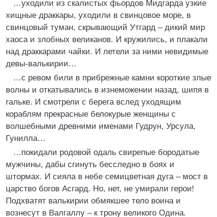
…уходили из скалистых фьордов Мидгарда узкие
хищные драккары, уходили в свинцовое море, в
свинцовый туман, скрывающий Утгард – дикий мир
хаоса и злобных великанов. И кружились, и плакали
над драккарами чайки. И летели за ними невидимые
девы-валькирии…
…с ревом били в прибрежные камни короткие злые
волны и откатывались в изнеможении назад, шипя в
гальке. И смотрели с берега вслед уходящим
кораблям прекрасные белокурые женщины с
волшебными древними именами Гудрун, Урсула,
Гунилла…
…покидали родовой одаль свирепые бородатые
мужчины, дабы сгинуть бесследно в боях и
штормах. И сияла в небе семицветная дуга – мост в
царство богов Асгард. Но, нет, не умирали герои!
Подхватят валькирии обмякшее тело воина и
вознесут в Валгаллу – к трону великого Одина.