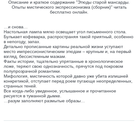
Описание и краткое содержание "Этюды старой мансарды.
Опыты мистического экспрессионизма (сборник)" читать
бесплатно онлайн.
…и снова…
Настольная лампа мягко освещает угол письменного стола.
Булькает кофеварка, распространяя такой приятный, особенно
в непогоду, запах.
Детально прописанные картины реальной жизни уступают
место импрессионистическим этюдам – крупным и, на первый
взгляд, бессистемным мазкам.
Факты истории, тщательно упрятанные в хронологическое
ложе, теряют свою однозначность, прячутся под покровом
полупрозрачной романтики.
Мифология, мистичность которой давно уже убита излишней
конкретикой, отступает перед роем пугающе неопределенных,
странных теней.
Все когда-либо увиденное, услышанное и прочитанное
рисуется в туманной дымке.
…разум заполняют размытые образы…