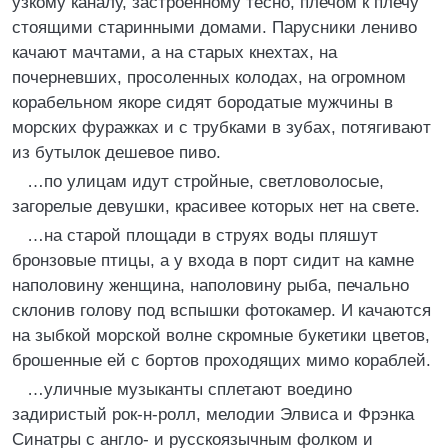
узкому каналу, застроенному тесно, плечом к плечу
стоящими старинными домами. Парусники лениво
качают мачтами, а на старых кнехтах, на
почерневших, просоленных колодах, на огромном
корабельном якоре сидят бородатые мужчины в
морских фуражках и с трубками в зубах, потягивают
из бутылок дешевое пиво.
…по улицам идут стройные, светловолосые,
загорелые девушки, красивее которых нет на свете.
…на старой площади в струях воды пляшут
бронзовые птицы, а у входа в порт сидит на камне
наполовину женщина, наполовину рыба, печально
склонив голову под вспышки фотокамер. И качаются
на зыбкой морской волне скромные букетики цветов,
брошенные ей с бортов проходящих мимо кораблей.
…уличные музыканты сплетают воедино
задиристый рок-н-ролл, мелодии Элвиса и Фрэнка
Синатры с англо- и русскоязычным фолком и