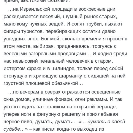
время, жестокими сказками.
…на Израильской площади в воскресные дни
раскидывается веселый, шумный рынок старых,
мало кому нужных вещей. И сопят трубки, пыхают
сигары туристов, перебирающих остатки давно
ушедших эпох. Бог мой, сколько времени я провел в
этом месте, выбирая, прицениваясь, торгуясь с
веселыми загорелыми продавцами… И ходил среди
нас невысокий печальный человечек в старом,
истертом фраке и в цилиндре, толкая перед собой
стонущую и хрипящую шарманку с сидящей на ней
грустной плюшевой обезьянкой…
…по вечерам в озерах отражаются освещенные
окна домов, уличные фонари, огни рекламы. И так
уютно сидеть за столиком на открытой веранде,
уперев ноги в фигурную решетку и прихлебывая
черное пиво, думать, думать… «…
думать о своей
судьбе
…» – как писал когда-то выходец из