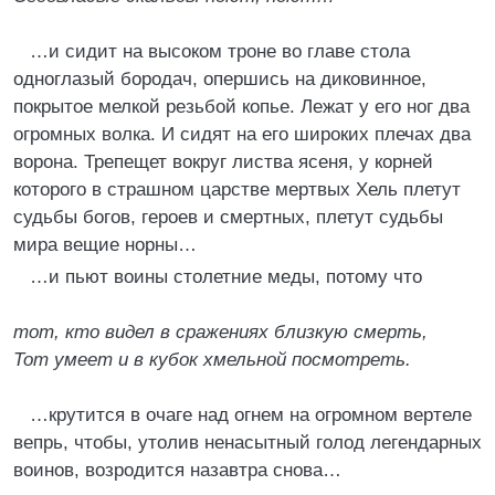
…и сидит на высоком троне во главе стола
одноглазый бородач, опершись на диковинное,
покрытое мелкой резьбой копье. Лежат у его ног два
огромных волка. И сидят на его широких плечах два
ворона. Трепещет вокруг листва ясеня, у корней
которого в страшном царстве мертвых Хель плетут
судьбы богов, героев и смертных, плетут судьбы
мира вещие норны…
…и пьют воины столетние меды, потому что
тот, кто видел в сражениях близкую смерть,
Тот умеет и в кубок хмельной посмотреть.
…крутится в очаге над огнем на огромном вертеле
вепрь, чтобы, утолив ненасытный голод легендарных
воинов, возродится назавтра снова…