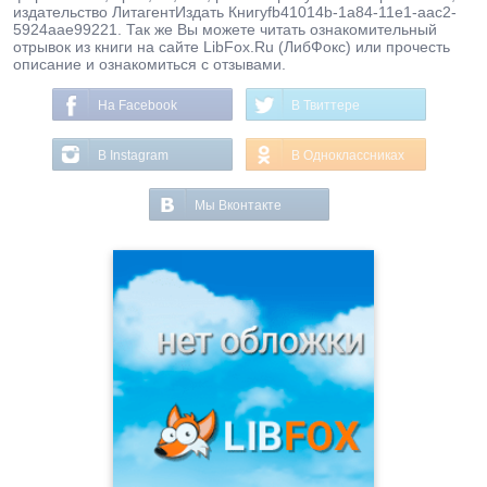
издательство ЛитагентИздать Книгуfb41014b-1a84-11e1-aac2-
5924aae99221. Так же Вы можете читать ознакомительный
отрывок из книги на сайте LibFox.Ru (ЛибФокс) или прочесть
описание и ознакомиться с отзывами.
На Facebook
В Твиттере
В Instagram
В Одноклассниках
Мы Вконтакте