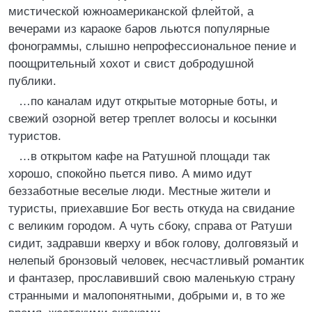
мистической южноамериканской флейтой, а
вечерами из караоке баров льются популярные
фонограммы, слышно непрофессиональное пение и
поощрительный хохот и свист добродушной
публики.
…по каналам идут открытые моторные боты, и
свежий озорной ветер треплет волосы и косынки
туристов.
…в открытом кафе на Ратушной площади так
хорошо, спокойно пьется пиво. А мимо идут
беззаботные веселые люди. Местные жители и
туристы, приехавшие Бог весть откуда на свидание
с великим городом. А чуть сбоку, справа от Ратуши
сидит, задравши кверху и вбок голову, долговязый и
нелепый бронзовый человек, несчастливый романтик
и фантазер, прославивший свою маленькую страну
странными и малопонятными, добрыми и, в то же