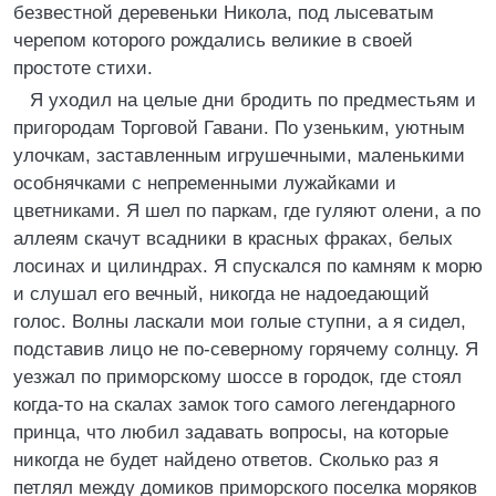
безвестной деревеньки Никола, под лысеватым
черепом которого рождались великие в своей
простоте стихи.
Я уходил на целые дни бродить по предместьям и
пригородам Торговой Гавани. По узеньким, уютным
улочкам, заставленным игрушечными, маленькими
особнячками с непременными лужайками и
цветниками. Я шел по паркам, где гуляют олени, а по
аллеям скачут всадники в красных фраках, белых
лосинах и цилиндрах. Я спускался по камням к морю
и слушал его вечный, никогда не надоедающий
голос. Волны ласкали мои голые ступни, а я сидел,
подставив лицо не по-северному горячему солнцу. Я
уезжал по приморскому шоссе в городок, где стоял
когда-то на скалах замок того самого легендарного
принца, что любил задавать вопросы, на которые
никогда не будет найдено ответов. Сколько раз я
петлял между домиков приморского поселка моряков