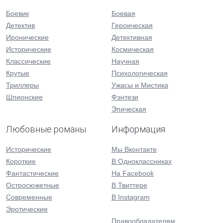
Боевик
Боевая
Детектив
Героическая
Иронические
Детективная
Исторические
Космическая
Классические
Научная
Крутые
Психологическая
Триллеры
Ужасы и Мистика
Шпионские
Фэнтези
Эпическая
Любовные романы
Информация
Исторические
Мы Вконтакте
Короткие
В Одноклассниках
Фантастические
На Facebook
Остросюжетные
В Твиттере
Современные
В Instagram
Эротические
Правообладателям