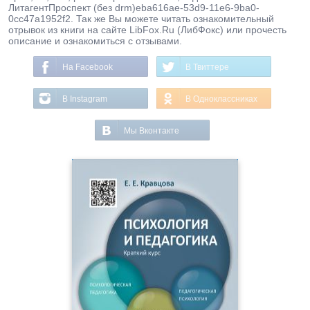
ЛитагентПроспект (без drm)eba616ae-53d9-11e6-9ba0-
0cc47a1952f2. Так же Вы можете читать ознакомительный
отрывок из книги на сайте LibFox.Ru (ЛибФокс) или прочесть
описание и ознакомиться с отзывами.
На Facebook
В Твиттере
В Instagram
В Одноклассниках
Мы Вконтакте