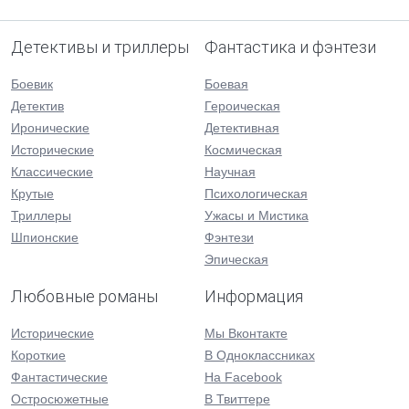
Детективы и триллеры
Фантастика и фэнтези
Боевик
Боевая
Детектив
Героическая
Иронические
Детективная
Исторические
Космическая
Классические
Научная
Крутые
Психологическая
Триллеры
Ужасы и Мистика
Шпионские
Фэнтези
Эпическая
Любовные романы
Информация
Исторические
Мы Вконтакте
Короткие
В Одноклассниках
Фантастические
На Facebook
Остросюжетные
В Твиттере