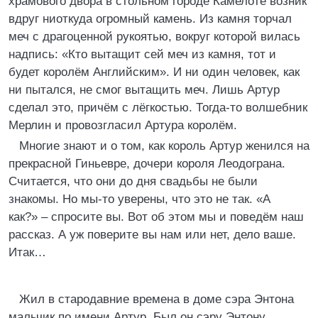
храмового двора в стольном городе Камелоте возник
вдруг ниоткуда огромный камень. Из камня торчал
меч с драгоценной рукоятью, вокруг которой вилась
надпись: «Кто вытащит сей меч из камня, тот и
будет королём Английским». И ни один человек, как
ни пытался, не смог вытащить меч. Лишь Артур
сделал это, причём с лёгкостью. Тогда-то волшебник
Мерлин и провозгласил Артура королём.
Многие знают и о том, как король Артур женился на
прекрасной Гиньевре, дочери короля Леодограна.
Считается, что они до дня свадьбы не были
знакомы. Но мы-то уверены, что это не так. «А
как?» – спросите вы. Вот об этом мы и поведём наш
рассказ. А уж поверите вы нам или нет, дело ваше.
Итак…
Жил в стародавние времена в доме сэра Энтона
мальчик по имени Артур. Был он сэру Энтону