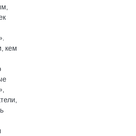
ым,
ек
».
, кем
о
ые
»,
тели,
ть
я
я