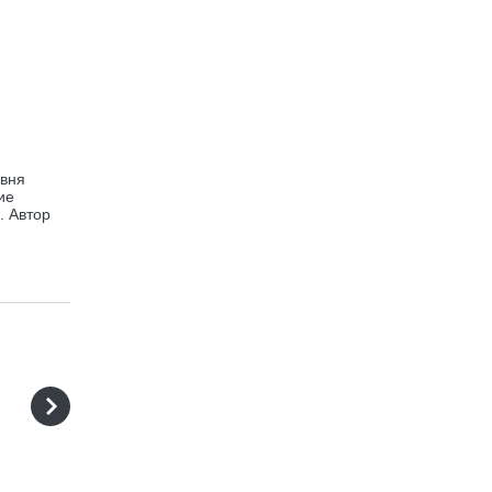
овня
ие
. Автор