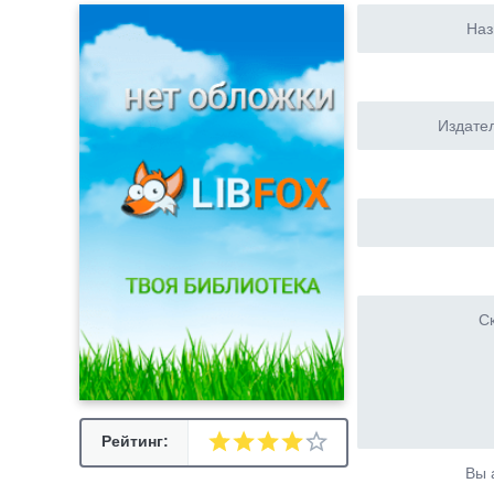
Наз
Издател
Ск
Рейтинг:
Вы 