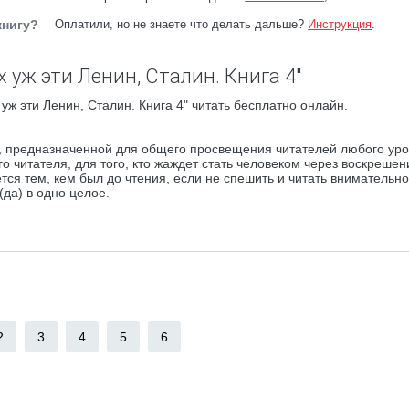
книгу?
Оплатили, но не знаете что делать дальше?
Инструкция
.
 уж эти Ленин, Сталин. Книга 4"
уж эти Ленин, Сталин. Книга 4" читать бесплатно онлайн.
ии, предназначенной для общего просвещения читателей любого ур
го читателя, для того, кто жаждет стать человеком через воскрешен
нется тем, кем был до чтения, если не спешить и читать внимательно
да) в одно целое.
2
3
4
5
6