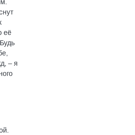
ом.
снут
к
о её
 Будь
бе,
д, – я
ного
ой.