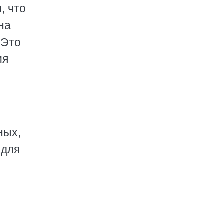
, что
на
 Это
ия
ных,
 для