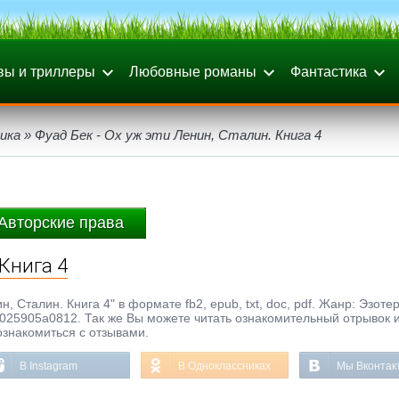
вы и триллеры
Любовные романы
Фантастика
ика
» Фуад Бек - Ох уж эти Ленин, Сталин. Книга 4
Авторские права
 Книга 4
, Сталин. Книга 4" в формате fb2, epub, txt, doc, pdf. Жанр: Эзоте
025905a0812. Так же Вы можете читать ознакомительный отрывок и
ознакомиться с отзывами.
В Instagram
В Одноклассниках
Мы Вконтак