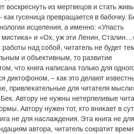
ет воскреснуть из мертвецов и стать жив
 как гусеница превращается в бабочку. Б
хнологии исцеления, а именно: «Упасть
 мистика» и «Ох, уж эти Ленин, Сталин…
 работы над собой, читатель не будет тем
льным и объективным, то развитие
том, что книга написана только для одног
ся диктофоном, – как это делают известн
ые, привлекательные для читателя мысли
д Бек. Автору не нужны нетерпеливые чита
мы. Автору нужен тот, кто вникает в су
ига не для наслаждения. Эта книга не дл
ндациям автора, читатель сократит врем