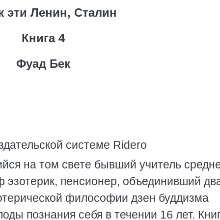
ж эти Ленин, Сталин
Книга 4
Фуад Бек
здательской системе Ridero
шийся на том свете бывший учитель средн
 эзотерик, пенсионер, объединивший дв
отерической философии дзен буддизма
оды познания себя в течении 16 лет. Кни