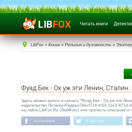
Читать книги
Детекти
LibFox
»
Книги
»
Религия и духовность
»
Эзотер
Фуад Бек - Ох уж эти Ленин, Сталин.
Здесь можно купить и скачать "Фуад Бек - Ох уж эти Ленин
издательство ЛитагентРидеро78ecf724-fc53-11e3-871d-0
на сайте LibFox.Ru (ЛибФокс) или прочесть описание и 
На Facebook
В Твиттере