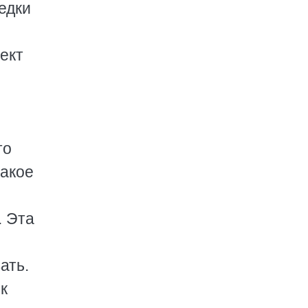
едки
ект
то
такое
. Эта
ать.
к