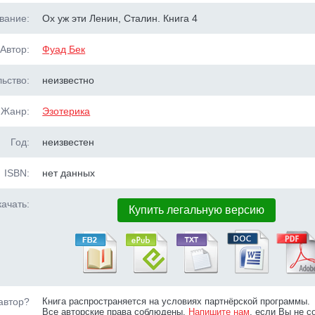
вание:
Ох уж эти Ленин, Сталин. Книга 4
Автор:
Фуад Бек
ьство:
неизвестно
Жанр:
Эзотерика
Год:
неизвестен
ISBN:
нет данных
ачать:
Купить легальную версию
автор?
Книга распространяется на условиях партнёрской программы.
Все авторские права соблюдены.
Напишите нам
, если Вы не с