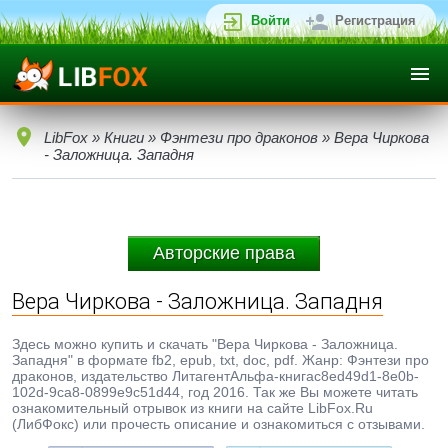
Войти
Регистрация
LibFox
»
Книги
»
Фэнтези про драконов
» Вера Чиркова
- Заложница. Западня
Авторские права
Вера Чиркова - Заложница. Западня
Здесь можно купить и скачать "Вера Чиркова - Заложница.
Западня" в формате fb2, epub, txt, doc, pdf. Жанр: Фэнтези про
драконов, издательство ЛитагентАльфа-книгаc8ed49d1-8e0b-
102d-9ca8-0899e9c51d44, год 2016. Так же Вы можете читать
ознакомительный отрывок из книги на сайте LibFox.Ru
(ЛибФокс) или прочесть описание и ознакомиться с отзывами.