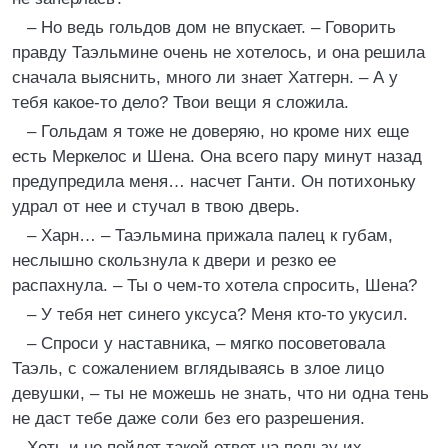
– Но ведь гольдов дом не впускает. – Говорить
правду Таэльмине очень не хотелось, и она решила
сначала выяснить, много ли знает Хатгерн. – А у
тебя какое-то дело? Твои вещи я сложила.
– Гольдам я тоже не доверяю, но кроме них еще
есть Меркелос и Шена. Она всего пару минут назад
предупредила меня… насчет Ганти. Он потихоньку
удрал от нее и стучал в твою дверь.
– Харн… – Таэльмина прижала палец к губам,
неслышно скользнула к двери и резко ее
распахнула. – Ты о чем-то хотела спросить, Шена?
– У тебя нет синего уксуса? Меня кто-то укусил.
– Спроси у наставника, – мягко посоветовала
Таэль, с сожалением вглядываясь в злое лицо
девушки, – ты не можешь не знать, что ни одна тень
не даст тебе даже соли без его разрешения.
Хоть и не пойдет такой ответ на пользу их