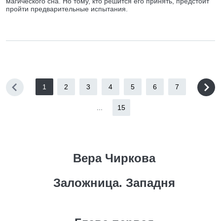
магического сна. Но тому, кто решится его принять, предстоит
пройти предварительные испытания.
1
2
3
4
5
6
7
...
15
Вера Чиркова
Заложница. Западня