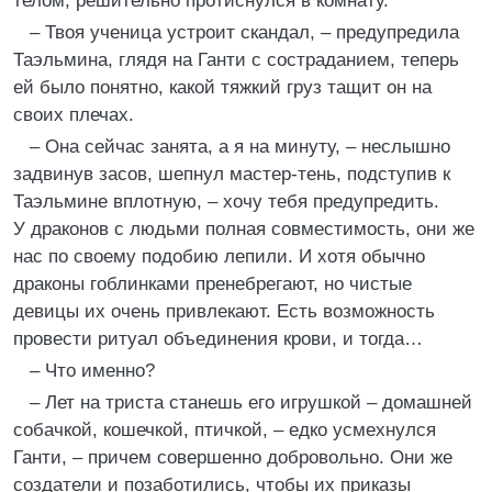
телом, решительно протиснулся в комнату.
– Твоя ученица устроит скандал, – предупредила
Таэльмина, глядя на Ганти с состраданием, теперь
ей было понятно, какой тяжкий груз тащит он на
своих плечах.
– Она сейчас занята, а я на минуту, – неслышно
задвинув засов, шепнул мастер-тень, подступив к
Таэльмине вплотную, – хочу тебя предупредить.
У драконов с людьми полная совместимость, они же
нас по своему подобию лепили. И хотя обычно
драконы гоблинками пренебрегают, но чистые
девицы их очень привлекают. Есть возможность
провести ритуал объединения крови, и тогда…
– Что именно?
– Лет на триста станешь его игрушкой – домашней
собачкой, кошечкой, птичкой, – едко усмехнулся
Ганти, – причем совершенно добровольно. Они же
создатели и позаботились, чтобы их приказы