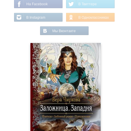
На Facebook
В Твиттере
В Instagram
В Одноклассниках
Мы Вконтакте