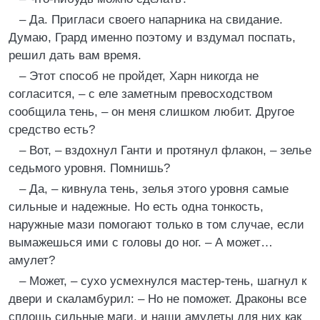
– Да. Пригласи своего напарника на свидание.
Думаю, Грард именно поэтому и вздумал поспать,
решил дать вам время.
– Этот способ не пройдет, Харн никогда не
согласится, – с еле заметным превосходством
сообщила тень, – он меня слишком любит. Другое
средство есть?
– Вот, – вздохнул Ганти и протянул флакон, – зелье
седьмого уровня. Помнишь?
– Да, – кивнула тень, зелья этого уровня самые
сильные и надежные. Но есть одна тонкость,
наружные мази помогают только в том случае, если
вымажешься ими с головы до ног. – А может…
амулет?
– Может, – сухо усмехнулся мастер-тень, шагнул к
двери и скаламбурил: – Но не поможет. Драконы все
сплошь сильные маги, и наши амулеты для них как