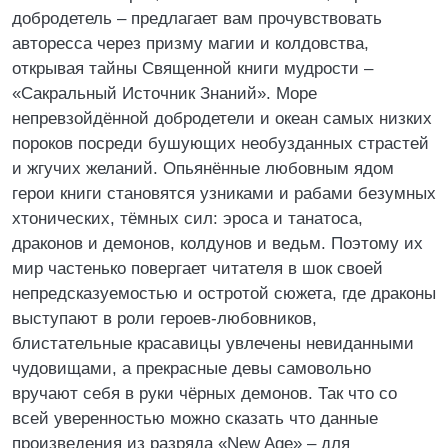
добродетель – предлагает вам прочувствовать
авторесса через призму магии и колдовства,
открывая тайны Священной книги мудрости –
«Сакральный Источник Знаний». Море
непревзойдённой добродетели и океан самых низких
пороков посреди бушующих необузданных страстей
и жгучих желаний. Опьянённые любовным ядом
герои книги становятся узниками и рабами безумных
хтонических, тёмных сил: эроса и танатоса,
драконов и демонов, колдунов и ведьм. Поэтому их
мир частенько повергает читателя в шок своей
непредсказуемостью и остротой сюжета, где драконы
выступают в роли героев-любовников,
блистательные красавицы увлечены невиданными
чудовищами, а прекрасные девы самовольно
вручают себя в руки чёрных демонов. Так что со
всей уверенностью можно сказать что данные
произведения из разряда «New Age» – для