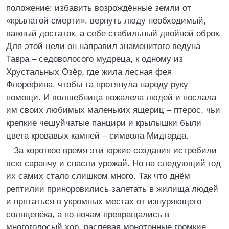
положение: избавить возрождённые земли от
«крылатой смерти», вернуть люду необходимый,
важный достаток, а себе стабильный двойной оброк.
Для этой цели он направил знаменитого ведуна
Тавра – седоволосого мудреца, к одному из
Хрустальных Озёр, где жила лесная фея
Флорефина, чтобы та протянула народу руку
помощи. И волшебница пожалела людей и послала
им своих любимых маленьких ящериц – птерос, чьи
крепкие чешуйчатые панцири и крылышки были
цвета кровавых камней – символа Мидгарда.
За короткое время эти юркие создания истребили
всю саранчу и спасли урожай. Но на следующий год
их самих стало слишком много. Так что днём
рептилии приноровились залетать в жилища людей
и прятаться в укромных местах от изнуряющего
солнцепёка, а по ночам превращались в
многоголосый хор, распевая монотонные громкие