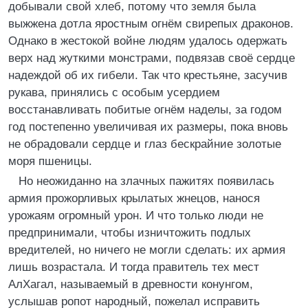
добывали свой хлеб, потому что земля была
выжжена дотла яростным огнём свирепых драконов.
Однако в жестокой войне людям удалось одержать
верх над жуткими монстрами, подвязав своё сердце
надеждой об их гибели. Так что крестьяне, засучив
рукава, принялись с особым усердием
восстанавливать побитые огнём наделы, за годом
год постепенно увеличивая их размеры, пока вновь
не обрадовали сердце и глаз бескрайние золотые
моря пшеницы.
Но неожиданно на злачных пажитях появилась
армия прожорливых крылатых жнецов, нанося
урожаям огромный урон. И что только люди не
предпринимали, чтобы изничтожить подлых
вредителей, но ничего не могли сделать: их армия
лишь возрастала. И тогда правитель тех мест
АлХагал, называемый в древности конунгом,
услышав ропот народный, пожелал исправить