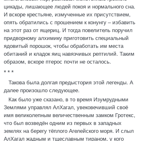
цикады, лишающее людей покоя и нормального сна.
И вскоре крестьяне, измученные их присутствием,
опять обратились с прошением к конунгу – избавить
на этот раз от ящериц. И тогда повелитель поручил
придворному алхимику приготовить специальный
ядовитый порошок, чтобы обработать им места
обитаний и кладок яиц навязчивых рептилий. Таким
образом, вскоре птерос почти не осталось.
* * *
Такова была долгая предыстория этой легенды. А
далее произошло следующее.
Как было уже сказано, в то время Изумрудными
Землями управлял АлХагал, увековечивший своё
имя великолепным величественным замком Гротекс,
что был возведён одним из первых в западных
землях на берегу тёплого Агелейского моря. И слыл
АлХагал жадным и тщеславным тираном, у кого