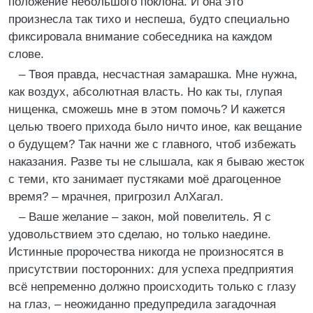
положение небольшого поклона. И она это
произнесла так тихо и неспеша, будто специально
фиксировала внимание собеседника на каждом
слове.
– Твоя правда, несчастная замарашка. Мне нужна,
как воздух, абсолютная власть. Но как ты, глупая
нищенка, сможешь мне в этом помочь? И кажется
целью твоего прихода было ничто иное, как вещание
о будущем? Так начни же с главного, чтоб избежать
наказания. Разве ты не слышала, как я бываю жесток
с теми, кто занимает пустяками моё драгоценное
время? – мрачнея, пригрозил АлХагал.
– Ваше желание – закон, мой повелитель. Я с
удовольствием это сделаю, но только наедине.
Истинные пророчества никогда не произносятся в
присутствии посторонних: для успеха предприятия
всё непременно должно происходить только с глазу
на глаз, – неожиданно предупредила загадочная