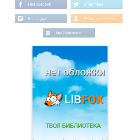
На Facebook
В Твиттере
В Instagram
В Одноклассниках
Мы Вконтакте