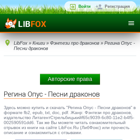
Войти
Регистрация
LibFox
»
Книги
»
Фэнтези про драконов
» Регина Опус -
Песни драконов
Авторские права
Регина Опус - Песни драконов
Здесь можно купить и скачать "Регина Опус - Песни драконов" в
формате fb2, epub, txt, doc, pdf. Жанр: Фэнтези про драконов,
издательство ЛитагентСтрельбицькийf65c9039-6c80-11e2-b4f5-
002590591dd6. Так же Вы можете читать ознакомительный
отрывок из книги на сайте LibFox.Ru (ЛибФокс) или прочесть
описание и ознакомиться с отзывами.