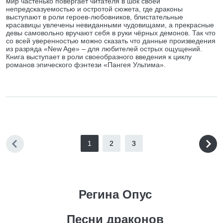
мир частенько повергает читателя в шок своей
непредсказуемостью и остротой сюжета, где драконы
выступают в роли героев-любовников, блистательные
красавицы увлечены невиданными чудовищами, а прекрасные
девы самовольно вручают себя в руки чёрных демонов. Так что
со всей уверенностью можно сказать что данные произведения
из разряда «New Age» – для любителей острых ощущений.
Книга выступает в роли своеобразного введения к циклу
романов эпического фэнтези «Пангея Ультима».
1
2
3
Регина Опус
Песни драконов