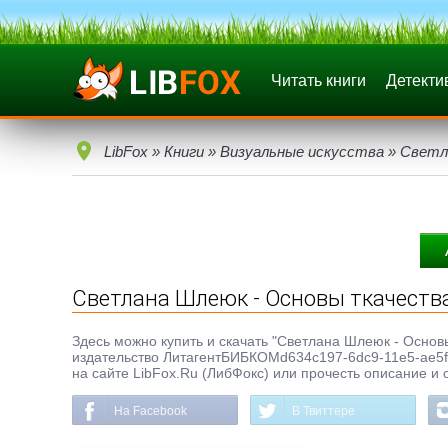
Читать книги
Детекти
LibFox
»
Книги
»
Визуальные искусства
» Светл
Светлана Шлеюк - Основы ткачеств
Здесь можно купить и скачать "Светлана Шлеюк - Основы 
издательство ЛитагентБИБКОМd634c197-6dc9-11e5-ae5f-
на сайте LibFox.Ru (ЛибФокс) или прочесть описание и 
На Facebook
В Твиттере