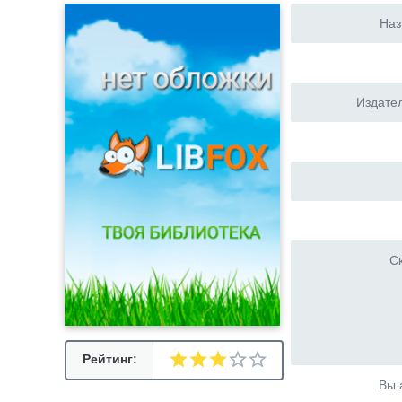
Наз
Издател
Ск
Рейтинг:
Вы 