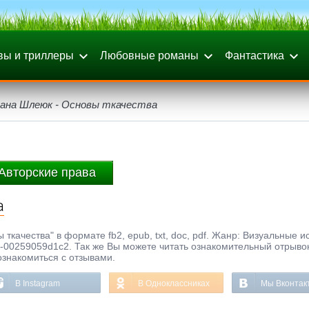
вы и триллеры
Любовные романы
Фантастика
ана Шлеюк - Основы ткачества
Авторские права
а
ткачества" в формате fb2, epub, txt, doc, pdf. Жанр: Визуальные ис
00259059d1c2. Так же Вы можете читать ознакомительный отрывок
ознакомиться с отзывами.
В Instagram
В Одноклассниках
Мы Вконтак