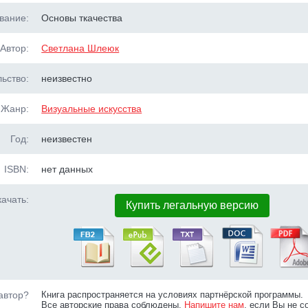
вание:
Основы ткачества
Автор:
Светлана Шлеюк
ьство:
неизвестно
Жанр:
Визуальные искусства
Год:
неизвестен
ISBN:
нет данных
ачать:
Купить легальную версию
автор?
Книга распространяется на условиях партнёрской программы.
Все авторские права соблюдены.
Напишите нам
, если Вы не с