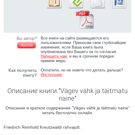
Вы автор?
Все книги на сайте размещаются его
пользователями. Приносим свои глубочайшие
Жалоба
извинения, если Ваша книга была
опубликована без Вашего на то согласия.
Напишите нам
, и мы в срочном порядке
примем меры.
Как получить
Оплатили, но не знаете что делать дальше?
Инструкция
.
книгу?
Описание книги "Vägev vähk ja täitmatu
naine"
Описание и краткое содержание "Vägev vähk ja täitmatu naine"
читать бесплатно онлайн.
Friedrich Reinhold Kreutzwaldi rahvajutt.