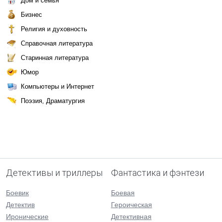
Дом и семья
Бизнес
Религия и духовность
Справочная литература
Старинная литература
Юмор
Компьютеры и Интернет
Поэзия, Драматургия
Детективы и триллеры
Фантастика и фэнтези
Боевик
Боевая
Детектив
Героическая
Иронические
Детективная