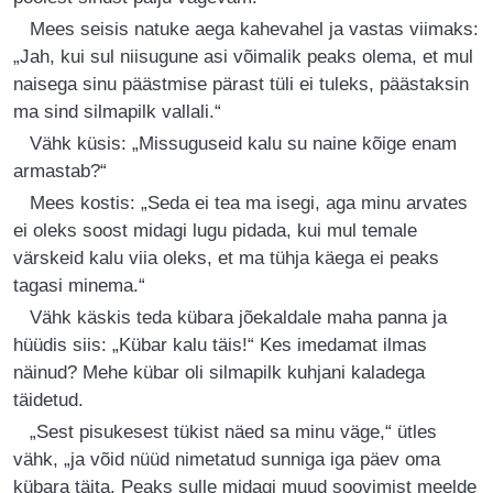
Mees seisis natuke aega kahevahel ja vastas viimaks:
„Jah, kui sul niisugune asi võimalik peaks olema, et mul
naisega sinu päästmise pärast tüli ei tuleks, päästaksin
ma sind silmapilk vallali.“
Vähk küsis: „Missuguseid kalu su naine kõige enam
armastab?“
Mees kostis: „Seda ei tea ma isegi, aga minu arvates
ei oleks soost midagi lugu pidada, kui mul temale
värskeid kalu viia oleks, et ma tühja käega ei peaks
tagasi minema.“
Vähk käskis teda kübara jõekaldale maha panna ja
hüüdis siis: „Kübar kalu täis!“ Kes imedamat ilmas
näinud? Mehe kübar oli silmapilk kuhjani kaladega
täidetud.
„Sest pisukesest tükist näed sa minu väge,“ ütles
vähk, „ja võid nüüd nimetatud sunniga iga päev oma
kübara täita. Peaks sulle midagi muud soovimist meelde