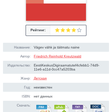
Рейтинг:
Название:
Vägev vähk ja täitmatu naine
Автор:
Friedrich Reinhold Kreutzwald
Издательство:
EestiKeskusDigiraamatutef4cfebb1-74d9-
11e6-a11d-0cc47a5203ba
Жанр:
Детская
Год:
неизвестен
ISBN:
нет данных
Скачать: