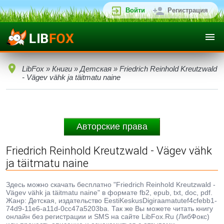
Войти
Регистрация
LibFox
»
Книги
»
Детская
» Friedrich Reinhold Kreutzwald
- Vägev vähk ja täitmatu naine
Авторские права
Friedrich Reinhold Kreutzwald - Vägev vähk
ja täitmatu naine
Здесь можно скачать бесплатно "Friedrich Reinhold Kreutzwald -
Vägev vähk ja täitmatu naine" в формате fb2, epub, txt, doc, pdf.
Жанр: Детская, издательство EestiKeskusDigiraamatutef4cfebb1-
74d9-11e6-a11d-0cc47a5203ba. Так же Вы можете читать книгу
онлайн без регистрации и SMS на сайте LibFox.Ru (ЛибФокс)