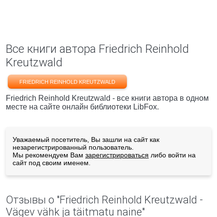
Все книги автора Friedrich Reinhold
Kreutzwald
FRIEDRICH REINHOLD KREUTZWALD
Friedrich Reinhold Kreutzwald - все книги автора в одном
месте на сайте онлайн библиотеки LibFox.
Уважаемый посетитель, Вы зашли на сайт как
незарегистрированный пользователь.
Мы рекомендуем Вам
зарегистрироваться
либо войти на
сайт под своим именем.
Отзывы о "Friedrich Reinhold Kreutzwald -
Vägev vähk ja täitmatu naine"