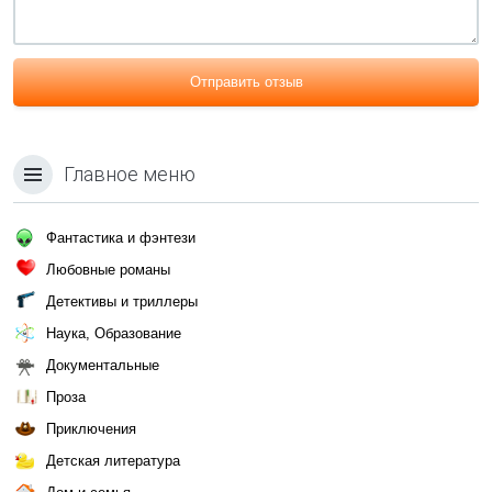
Отправить отзыв
Главное меню
Фантастика и фэнтези
Любовные романы
Детективы и триллеры
Наука, Образование
Документальные
Проза
Приключения
Детская литература