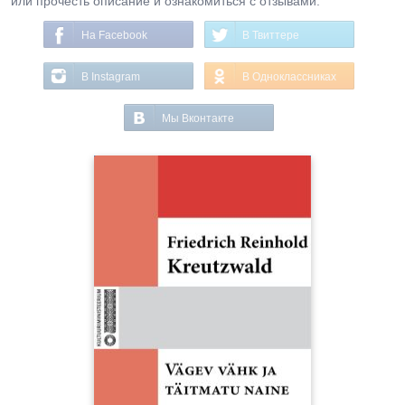
или прочесть описание и ознакомиться с отзывами.
На Facebook
В Твиттере
В Instagram
В Одноклассниках
Мы Вконтакте