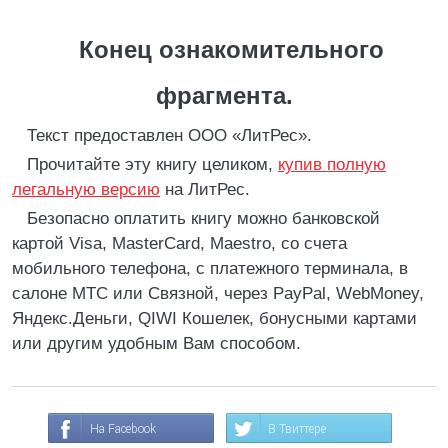
Конец ознакомительного
фрагмента.
Текст предоставлен ООО «ЛитРес».
Прочитайте эту книгу целиком,
купив полную
легальную версию
на ЛитРес.
Безопасно оплатить книгу можно банковской
картой Visa, MasterCard, Maestro, со счета
мобильного телефона, с платежного терминала, в
салоне МТС или Связной, через PayPal, WebMoney,
Яндекс.Деньги, QIWI Кошелек, бонусными картами
или другим удобным Вам способом.
На Facebook
В Твиттере