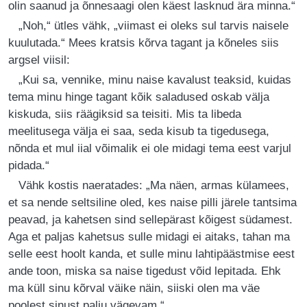
olin saanud ja õnnesaagi olen käest lasknud ära minna.“
„Noh,“ ütles vähk, „viimast ei oleks sul tarvis naisele
kuulutada.“ Mees kratsis kõrva tagant ja kõneles siis
argsel viisil:
„Kui sa, vennike, minu naise kavalust teaksid, kuidas
tema minu hinge tagant kõik saladused oskab välja
kiskuda, siis räägiksid sa teisiti. Mis ta libeda
meelitusega välja ei saa, seda kisub ta tigedusega,
nõnda et mul iial võimalik ei ole midagi tema eest varjul
pidada.“
Vähk kostis naeratades: „Ma näen, armas külamees,
et sa nende seltsiline oled, kes naise pilli järele tantsima
peavad, ja kahetsen sind sellepärast kõigest südamest.
Aga et paljas kahetsus sulle midagi ei aitaks, tahan ma
selle eest hoolt kanda, et sulle minu lahtipäästmise eest
ande toon, miska sa naise tigedust võid lepitada. Ehk
ma küll sinu kõrval väike näin, siiski olen ma väe
poolest sinust palju vägevam.“