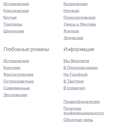
Исторические
Космическая
Классические
Научная
Крутые
Психологическая
Триллеры
Ужасы и Мистика
Шпионские
Фэнтези
Эпическая
Любовные романы
Информация
Исторические
Мы Вконтакте
Короткие
В Одноклассниках
Фантастические
На Facebook
Остросюжетные
В Твиттере
Современные
В Instagram
Эротические
Правообладателям
Политика
конфиденциальности
Обратная связь