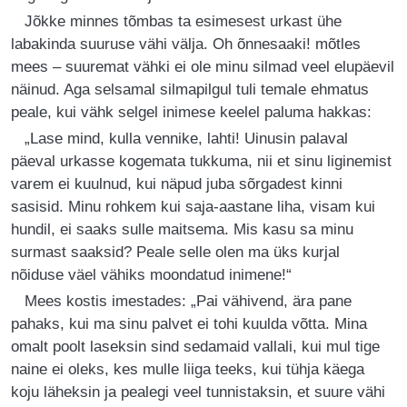
Jõkke minnes tõmbas ta esimesest urkast ühe
labakinda suuruse vähi välja. Oh õnnesaaki! mõtles
mees – suuremat vähki ei ole minu silmad veel elupäevil
näinud. Aga selsamal silmapilgul tuli temale ehmatus
peale, kui vähk selgel inimese keelel paluma hakkas:
„Lase mind, kulla vennike, lahti! Uinusin palaval
päeval urkasse kogemata tukkuma, nii et sinu liginemist
varem ei kuulnud, kui näpud juba sõrgadest kinni
sasisid. Minu rohkem kui saja-aastane liha, visam kui
hundil, ei saaks sulle maitsema. Mis kasu sa minu
surmast saaksid? Peale selle olen ma üks kurjal
nõiduse väel vähiks moondatud inimene!“
Mees kostis imestades: „Pai vähivend, ära pane
pahaks, kui ma sinu palvet ei tohi kuulda võtta. Mina
omalt poolt laseksin sind sedamaid vallali, kui mul tige
naine ei oleks, kes mulle liiga teeks, kui tühja käega
koju läheksin ja pealegi veel tunnistaksin, et suure vähi