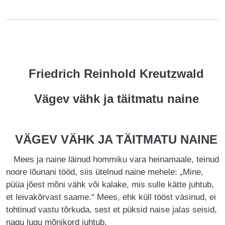
Friedrich Reinhold Kreutzwald
Vägev vähk ja täitmatu naine
VÄGEV VÄHK JA TÄITMATU NAINE
Mees ja naine läinud hommiku vara heinamaale, teinud
noore lõunani tööd, siis ütelnud naine mehele: „Mine,
püüa jõest mõni vähk või kalake, mis sulle kätte juhtub,
et leivakõrvast saame.“ Mees, ehk küll tööst väsinud, ei
tohtinud vastu tõrkuda, sest et püksid naise jalas seisid,
nagu lugu mõnikord juhtub.