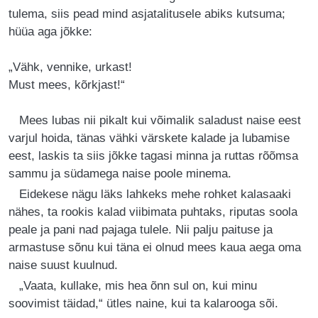
tulema, siis pead mind asjatalitusele abiks kutsuma;
hüüa aga jõkke:
„Vähk, vennike, urkast!
Must mees, kõrkjast!“
Mees lubas nii pikalt kui võimalik saladust naise eest
varjul hoida, tänas vähki värskete kalade ja lubamise
eest, laskis ta siis jõkke tagasi minna ja ruttas rõõmsa
sammu ja südamega naise poole minema.
Eidekese nägu läks lahkeks mehe rohket kalasaaki
nähes, ta rookis kalad viibimata puhtaks, riputas soola
peale ja pani nad pajaga tulele. Nii palju paituse ja
armastuse sõnu kui täna ei olnud mees kaua aega oma
naise suust kuulnud.
„Vaata, kullake, mis hea õnn sul on, kui minu
soovimist täidad,“ ütles naine, kui ta kalarooga sõi.