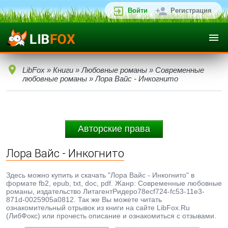
Войти
Регистрация
LibFox
»
Книги
»
Любовные романы
»
Современные
любовные романы
» Лора Вайс - Инкогнито
Авторские права
Лора Вайс - Инкогнито
Здесь можно купить и скачать "Лора Вайс - Инкогнито" в
формате fb2, epub, txt, doc, pdf. Жанр: Современные любовные
романы, издательство ЛитагентРидеро78ecf724-fc53-11e3-
871d-0025905a0812. Так же Вы можете читать
ознакомительный отрывок из книги на сайте LibFox.Ru
(ЛибФокс) или прочесть описание и ознакомиться с отзывами.