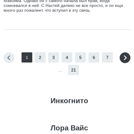
Максима. Однако он с самого начала был прав, когда
сомневался в ней. С Настей далеко не все просто, и он еще
много раз пожалеет, что вступил в эту связь.
1
2
3
4
5
6
7
...
21
Инкогнито
Лора Вайс