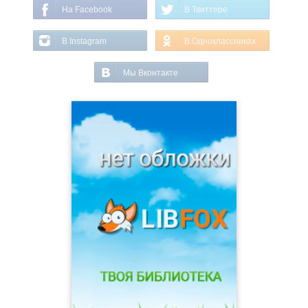
На Facebook
В Твиттере
В Instagram
В Одноклассниках
Мы Вконтакте