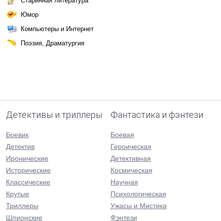
Старинная литература
Юмор
Компьютеры и Интернет
Поэзия, Драматургия
Детективы и триллеры
Фантастика и фэнтези
Боевик
Боевая
Детектив
Героическая
Иронические
Детективная
Исторические
Космическая
Классические
Научная
Крутые
Психологическая
Триллеры
Ужасы и Мистика
Шпионские
Фэнтези