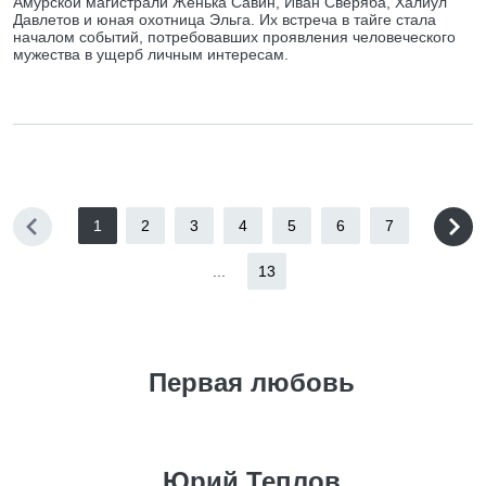
Амурской магистрали Женька Савин, Иван Сверяба, Халиул
Давлетов и юная охотница Эльга. Их встреча в тайге стала
началом событий, потребовавших проявления человеческого
мужества в ущерб личным интересам.
1
2
3
4
5
6
7
...
13
Первая любовь
Юрий Теплов