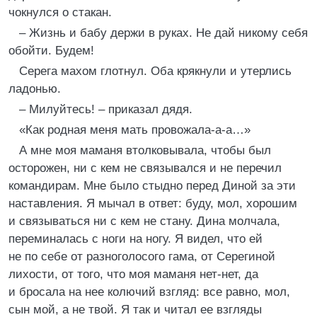
чокнулся о стакан.
– Жизнь и бабу держи в руках. Не дай никому себя
обойти. Будем!
Серега махом глотнул. Оба крякнули и утерлись
ладонью.
– Милуйтесь! – приказал дядя.
«Как родная меня мать провожала-а-а…»
А мне моя маманя втолковывала, чтобы был
осторожен, ни с кем не связывался и не перечил
командирам. Мне было стыдно перед Диной за эти
наставления. Я мычал в ответ: буду, мол, хорошим
и связываться ни с кем не стану. Дина молчала,
переминалась с ноги на ногу. Я видел, что ей
не по себе от разноголосого гама, от Серегиной
лихости, от того, что моя маманя нет-нет, да
и бросала на нее колючий взгляд: все равно, мол,
сын мой, а не твой. Я так и читал ее взгляды