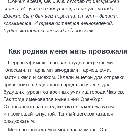
Скачет время, как дикий тулпар по бескрайней
степи. Не успел оглянуться, а все уже позади.
Должно бы и быльем порасти, ан нет – дышит,
колышется. И трава остается вечнозеленой,
будто жизненная непогода ей нипочем.
Как родная меня мать провожала
Перрон уфимского вокзала гудел нетрезвыми
голосами, гитарными аккордами, гармошками,
частушками и смехом. Ждали эшелон для отправки
призывников. Один вагон предназначался для
будущих курсантов военных училищ города Чкалов.
Так тогда именовался нынешний Оренбург.
От товарняка на соседних путях пахло мазутом
и прокисшей капустой. Теплый ветерок казался
сладковатым.
Меня провожала моя молодая маманя. Она