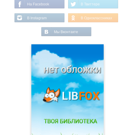
На Facebook
В Твиттере
В Instagram
В Одноклассниках
Мы Вконтакте