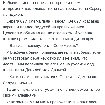
Набычившись, он стоял в стороне и время
от времени взглядывал то на нас троих, то на Серегу
с Лидухой.
Серега был слегка пьян и весел. Он был красавец
парень и владел Лидухой на правах жениха.
Целовал и обжимал ее, не стесняясь. И успевал
в то же время видеть все, что происходит вокруг.
– Данька! – крикнул он. – Сено жуешь?
У Бикбаева была привычка шевелить губами, если
он чувствовал себя неуютно или не знал, что
делать. Мы переиначили его имя на русский лад,
и называли Данилой или Данькой.
– Кати к нам! – не унимался Серега. – Дам разок
Лидуху полапать.
Та шлепнула его по губам, и он снова обхватил ее
своими клешнями.
«Как родная меня мать провожала!..» – залилась