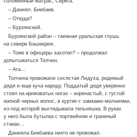
соломенный матрас, Серега.
– Даниял. Бикбаев.
– Откуда?
– Бурзянский.
Бурзянский район – таежная уральская глушь
на севере Башкирии.
– Тоже в офицеры захотел? – продолжал
допытываться Толчин.
– Ага…
Толчина провожали сисястая Лидуха, родимый
дядя и еще куча народу. Поддатый дядя уверенно
стоял на кривоватых ногах – коренастый, с густой
копной черных волос, в куртке с замками-молниями,
из-под которой выглядывала тельняшка. В руках
у него была бутылка с портвейном и граненый
стакан…
Данияла Бикбаева никто не провожал.