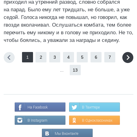
приходил на утренний развод, словно собрался
на парад. Было ему лет тридцать, не больше, а уже
седой. Голоса никогда не повышал, но говорил, как
гвозди вколачивал. Ослушаться комбата, тем более
перечить ему никому и в голову не приходило. Не то,
чтобы боялись, а уважали за награды и седину.
1
2
3
4
5
6
7
...
13
На Facebook
В Твиттере
В Instagram
В Одноклассниках
Мы Вконтакте