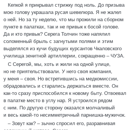
Кепкой я прикрывал стрижку под ноль. До призыва
мою голову украшала русая шевелюра. Я не жалел
о ней. Но за ту неделю, что мы прожили на сборном
пункте в палатках, так и не привык к босой голове.
Да и кто привык? Серега Толчин тоже напялил
соломенный брыль с загнутыми полями и этим
выделялся из кучи будущих курсантов Чкаловского
училища зенитной артиллерии, сокращенно – ЧУЗА.
С Серегой, мы, хоть и жили на одной улице,
но не приятельствовали. У него своя компания,
у меня – своя. Но встретившись на медкомиссии,
обрадовались и старались держаться вместе. Он
как-то сразу приспособился к новому быту. Отвоевал
в палатке место в углу нар. Я устроился рядом
с ним. По другую сторону оказался молчаливый
и весь какой-то несимметричный парнишка-мужичок.
– Зовут как? – зычно спросил его, разравнивая