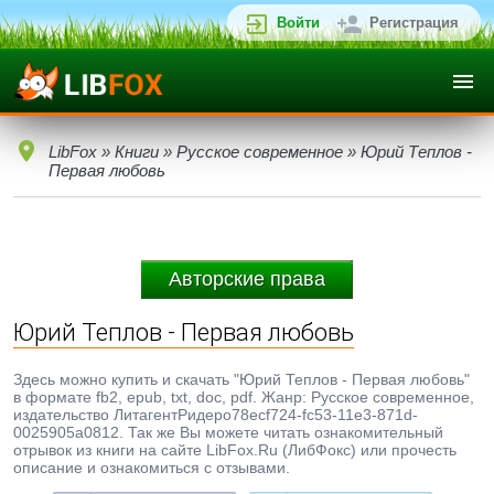
Войти
Регистрация
LibFox
»
Книги
»
Русское современное
» Юрий Теплов -
Первая любовь
Авторские права
Юрий Теплов - Первая любовь
Здесь можно купить и скачать "Юрий Теплов - Первая любовь"
в формате fb2, epub, txt, doc, pdf. Жанр: Русское современное,
издательство ЛитагентРидеро78ecf724-fc53-11e3-871d-
0025905a0812. Так же Вы можете читать ознакомительный
отрывок из книги на сайте LibFox.Ru (ЛибФокс) или прочесть
описание и ознакомиться с отзывами.