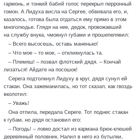
гармонь, и тонкий бабий голос перекрыл перронный
гомон. А Лидуха висла на Сергее, обвивала его, и,
казалось, готова была отдаться ему прямо в этом
многолюдье. Глядя на нее, дедок, провожавший
на службу внука, чмокнул губами и прошепелявил:
– Всего высосешь, оставь маненько!
– Что мое – то мое, – откликнулась та.
– Племяш! – позвал флотский дядя. – Кончай
лизаться! Айдате на посошок!
Серега подтолкнул Лидуху в круг, дядя сунул ей
стакан. Она зажеманилась, но тот сказал, как гвоздь
вколотил:
– Уважь!
Она отпила, передала Сереге. Тот поднес стакан
к губам, но дядя остановил его:
– Погодь! – ловко достал из кармана брюк-клешей
деревянный половник. Налил в него из бутылки,