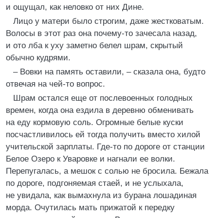
и ощущал, как неловко от них Дине.
Лицо у матери было строгим, даже жестковатым.
Волосы в этот раз она почему-то зачесала назад,
и ото лба к уху заметно белел шрам, скрытый
обычно кудрями.
– Вовки на память оставили, – сказала она, будто
отвечая на чей-то вопрос.
Шрам остался еще от послевоенных голодных
времен, когда она ездила в деревню обменивать
на еду кормовую соль. Огромные белые куски
посчастливилось ей тогда получить вместо хилой
учительской зарплаты. Где-то по дороге от станции
Белое Озеро к Уваровке и нагнали ее волки.
Перепугалась, а мешок с солью не бросила. Бежала
по дороге, подгоняемая стаей, и не услыхала,
не увидала, как вымахнула из бурана лошадиная
морда. Очутилась мать прижатой к передку