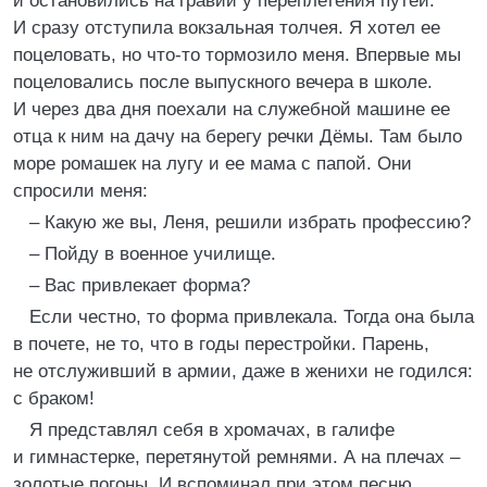
и остановились на гравии у переплетения путей.
И сразу отступила вокзальная толчея. Я хотел ее
поцеловать, но что-то тормозило меня. Впервые мы
поцеловались после выпускного вечера в школе.
И через два дня поехали на служебной машине ее
отца к ним на дачу на берегу речки Дёмы. Там было
море ромашек на лугу и ее мама с папой. Они
спросили меня:
– Какую же вы, Леня, решили избрать профессию?
– Пойду в военное училище.
– Вас привлекает форма?
Если честно, то форма привлекала. Тогда она была
в почете, не то, что в годы перестройки. Парень,
не отслуживший в армии, даже в женихи не годился:
с браком!
Я представлял себя в хромачах, в галифе
и гимнастерке, перетянутой ремнями. А на плечах –
золотые погоны. И вспоминал при этом песню,