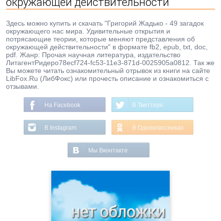
окружающей действительности
Здесь можно купить и скачать "Григорий Жадько - 49 загадок
окружающего нас мира. Удивительные открытия и
потрясающие теории, которые меняют представления об
окружающей действительности" в формате fb2, epub, txt, doc,
pdf. Жанр: Прочая научная литература, издательство
ЛитагентРидеро78ecf724-fc53-11e3-871d-0025905a0812. Так же
Вы можете читать ознакомительный отрывок из книги на сайте
LibFox.Ru (ЛибФокс) или прочесть описание и ознакомиться с
отзывами.
На Facebook
В Твиттере
В Instagram
В Одноклассниках
Мы Вконтакте