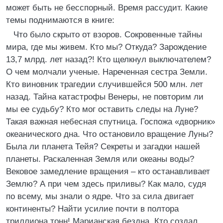
может быть не бесспорный. Время рассудит. Какие
темы поднимаются в книге:
Что было скрыто от взоров. Сокровенные тайны
мира, где мы живем. Кто мы? Откуда? Зарождение
13,7 млрд. лет назад?! Кто щелкнул выключателем?
О чем молчали ученые. Нареченная сестра Земли.
Кто виновник трагедии случившейся 500 млн. лет
назад. Тайна катастрофы Венеры, не повторим ли
мы ее судьбу? Кто мог оставить следы на Луне?
Такая важная небесная спутница. Госпожа «дворник»
океанического дна. Что остановило вращение Луны?
Была ли планета Тейя? Секреты и загадки нашей
планеты. Раскаленная Земля или океаны воды?
Вековое замедление вращения – кто останавливает
Землю? А при чем здесь приливы? Как мало, судя
по всему, мы знали о ядре. Что за сила двигает
континенты? Найти усилие почти в полтора
триллиона тонн! Марианская бездна. Кто создал