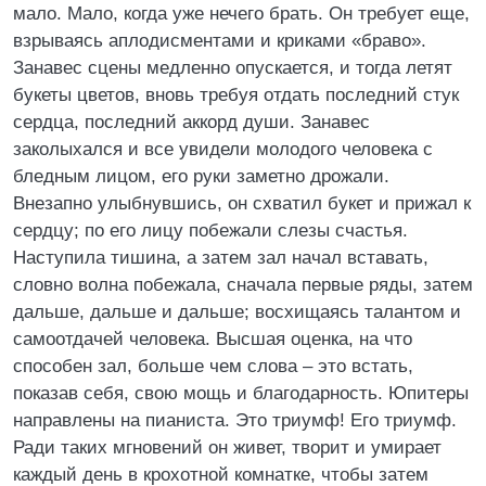
мало. Мало, когда уже нечего брать. Он требует еще,
взрываясь аплодисментами и криками «браво».
Занавес сцены медленно опускается, и тогда летят
букеты цветов, вновь требуя отдать последний стук
сердца, последний аккорд души. Занавес
заколыхался и все увидели молодого человека с
бледным лицом, его руки заметно дрожали.
Внезапно улыбнувшись, он схватил букет и прижал к
сердцу; по его лицу побежали слезы счастья.
Наступила тишина, а затем зал начал вставать,
словно волна побежала, сначала первые ряды, затем
дальше, дальше и дальше; восхищаясь талантом и
самоотдачей человека. Высшая оценка, на что
способен зал, больше чем слова – это встать,
показав себя, свою мощь и благодарность. Юпитеры
направлены на пианиста. Это триумф! Его триумф.
Ради таких мгновений он живет, творит и умирает
каждый день в крохотной комнатке, чтобы затем