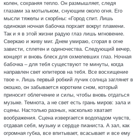
колен, сохраняя тепло. Он размышляет, следя
глазами за мотыльком, снующим около огня. Его
мысли тяжелы и скорбны: «Город спит. Лишь
одинокая ночная бабочка порхает вокруг пламени.
Так и я в этой жизни радую глаз лишь мгновение.
Сверкаю и живу миг. Днем умираю, сгорая в огне
зависти, сплетен и одиночества. Следующий вечер,
концерт и вновь блеск для охмелевших глаз. Ночная
бабочка – для тебя существуют те минуты, когда
направлен свет юпитеров на тебя. Все восхищение
твое ». Лишь первый робкий лучик солнца заглянет в
окошко, он забывается коротким сном, который
приносит облегчение и силы, чтобы вновь отдаться
музыке. Темнота, а не свет есть грань миров: зала и
сцены. Настолько разных, насколько хватает
воображения. Сцена извергается водопадом чувств,
отдавая себя, музыку и сердце пианиста. А зал, как
огромная губка, все впитывает, всасывает и все ему