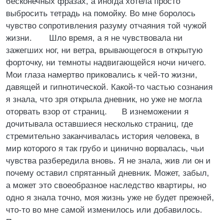
бесконечных фразах, а иногда хотела просто
выбросить тетрадь на помойку. Во мне боролось
чувство сопротивления разуму отчаяния той чужой
жизни. Шло время, а я не чувствовала ни
зажегших ног, ни ветра, врывающегося в открытую
форточку, ни темноты надвигающейся ночи ничего.
Мои глаза намертво приковались к чей-то жизни,
давящей и гипнотической. Какой-то частью сознания
я знала, что зря открыла дневник, но уже не могла
оторвать взор от страниц. В изнеможении я
дочитывала оставшиеся несколько страниц, где
стремительно заканчивалась история человека, в
мир которого я так грубо и цинично ворвалась, чьи
чувства разбередила вновь. Я не знала, жив ли он и
почему оставил спрятанный дневник. Может, забыл,
а может это своеобразное наследство квартиры, но
одно я знала точно, моя жизнь уже не будет прежней,
что-то во мне самой изменилось или добавилось.