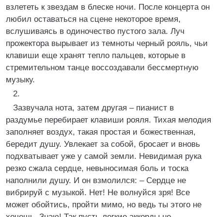
взлететь к звездам в блеске ночи. После концерта он
любил оставаться на сцене некоторое время,
вслушиваясь в одиночество пустого зала. Луч
прожектора вырывает из темноты черный рояль, чьи
клавиши еще хранят тепло пальцев, которые в
стремительном танце воссоздавали бессмертную
музыку.
2.
Зазвучала нота, затем другая – пианист в
раздумье перебирает клавиши рояля. Тихая мелодия
заполняет воздух, такая простая и божественная,
бередит душу. Увлекает за собой, бросает и вновь
подхватывает уже у самой земли. Невидимая рука
резко сжала сердце, невыносимая боль и тоска
наполнили душу. И он взмолился: – Сердце не
вибрируй с музыкой. Нет! Не волнуйся зря! Все
может обойтись, пройти мимо, но ведь ты этого не
хочешь. Знаю! Так пусть легкие аккорды не