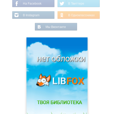
На Facebook
В Твиттере
В Instagram
В Одноклассниках
Мы Вконтакте