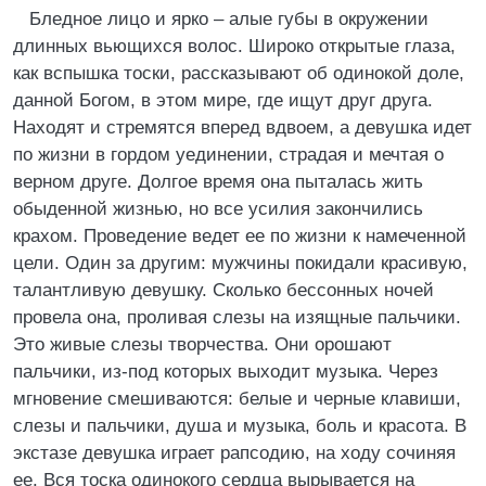
Бледное лицо и ярко – алые губы в окружении
длинных вьющихся волос. Широко открытые глаза,
как вспышка тоски, рассказывают об одинокой доле,
данной Богом, в этом мире, где ищут друг друга.
Находят и стремятся вперед вдвоем, а девушка идет
по жизни в гордом уединении, страдая и мечтая о
верном друге. Долгое время она пыталась жить
обыденной жизнью, но все усилия закончились
крахом. Проведение ведет ее по жизни к намеченной
цели. Один за другим: мужчины покидали красивую,
талантливую девушку. Сколько бессонных ночей
провела она, проливая слезы на изящные пальчики.
Это живые слезы творчества. Они орошают
пальчики, из-под которых выходит музыка. Через
мгновение смешиваются: белые и черные клавиши,
слезы и пальчики, душа и музыка, боль и красота. В
экстазе девушка играет рапсодию, на ходу сочиняя
ее. Вся тоска одинокого сердца вырывается на