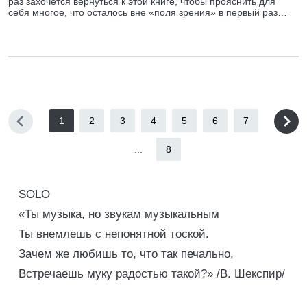
раз захочется вернуться к этой книге, чтобы прояснить для
себя многое, что осталось вне «поля зрения» в первый раз…
1
2
3
4
5
6
7
...
8
SOLO
«Ты музыка, но звукам музыкальным
Ты внемлешь с непонятной тоской.
Зачем же любишь то, что так печально,
Встречаешь муку радостью такой?» /В. Шекспир/