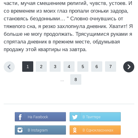
части, мучая смешением религий, чувств, устоев. И
со временем из моих глаз пропали огоньки задора,
становясь бездонными… " Словно очнувшись от
тяжелого сна, я резко захлопнула дневник. Хватит! Я
больше не могу продолжать. Трясущимися руками я
спрятала дневник в прежнем месте, обдумывая
продажу этой квартиры на завтра.
1
2
3
4
5
6
7
...
8
На Facebook
В Твиттере
В Instagram
В Одноклассниках