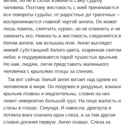
жизни, но не в силах изменить саму судьбу
человека. Поэтому жестокость с коей принимаются
все повороты судьбы: от радостных до трагичных –
воспринимаются главной чертой ангела. Он может
лишь помочь, смягчить «урок», но не отменить и не
заменить его. Нежность и жестокость соединяется в
белом ангеле, как вспышка огня. Ангел выглядит
некоей субстанцией белого цвета, озаренная светом
небес и поддерживается парой пушистых крыльев.
Но нам, людям, легче представить маленького
человечка с крыльями птицы за спиною.
Так вот сейчас белый ангел витает над одним из
человечков в мире. Он погружен в раздумье, взмахи
крыльев плавны и медлительны, словно на них
лежит невероятно большой груз. На лице жалость и
слезы в глазах. Секунда. И нависла, дрогнула и
потекла вниз сначала одна слеза, а за тем другая
словно догоняя первую. Ангел плакал. Слеза за