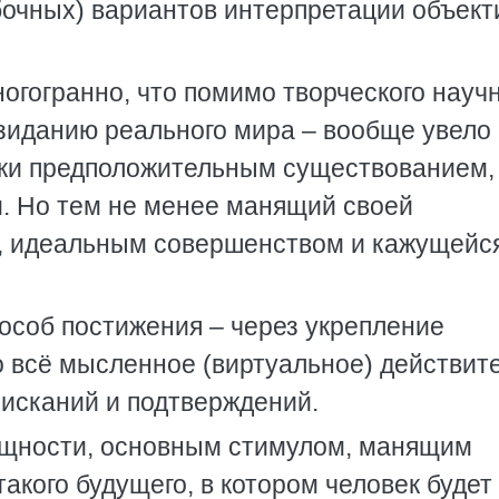
бочных) вариантов интерпретации объек
огогранно, что помимо творческого науч
зиданию реального мира – вообще увело 
ски предположительным существованием,
. Но тем не менее манящий своей
ю, идеальным совершенством и кажущейс
пособ постижения – через укрепление
то всё мысленное (виртуальное) действит
 исканий и подтверждений.
сущности, основным стимулом, манящим
акого будущего, в котором человек будет