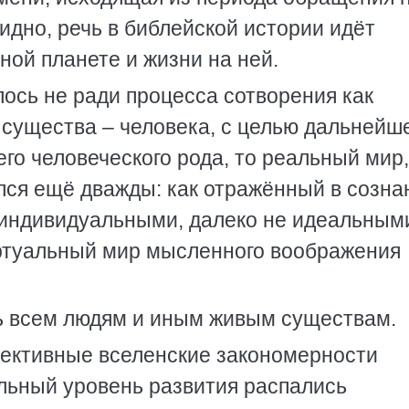
видно, речь в библейской истории идёт
ной планете и жизни на ней.
ось не ради процесса сотворения как
о существа – человека, с целью дальнейш
го человеческого рода, то реальный мир,
лся ещё дважды: как отражённый в созна
индивидуальными, далеко не идеальным
иртуальный мир мысленного воображения
ь всем людям и иным живым существам.
бъективные вселенские закономерности
льный уровень развития распались