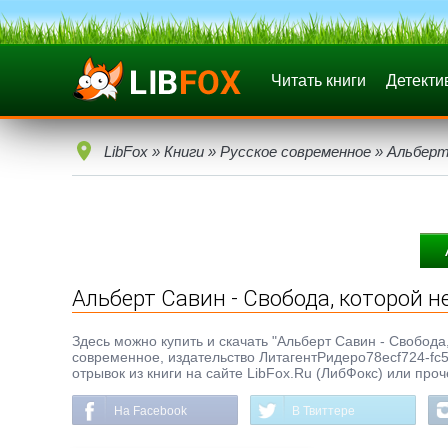
Читать книги
Детекти
LibFox
»
Книги
»
Русское современное
» Альберт
Альберт Савин - Свобода, которой н
Здесь можно купить и скачать "Альберт Савин - Свобода, 
современное, издательство ЛитагентРидеро78ecf724-fc
отрывок из книги на сайте LibFox.Ru (ЛибФокс) или про
На Facebook
В Твиттере