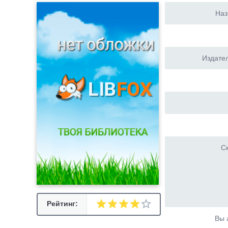
Наз
Издател
Ск
Рейтинг:
Вы 