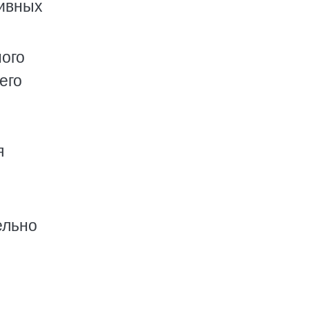
тивных
ного
его
я
ельно