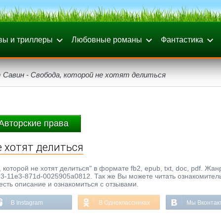
вы и триллеры
Любовные романы
Фантастика
 Савин - Свобода, которой не хотят делиться
Авторские права
е хотят делиться
которой не хотят делиться" в формате fb2, epub, txt, doc, pdf. Жан
53-11e3-871d-0025905a0812. Так же Вы можете читать ознакомител
честь описание и ознакомиться с отзывами.
В Instagram
В Одноклассниках
Мы Вконтак