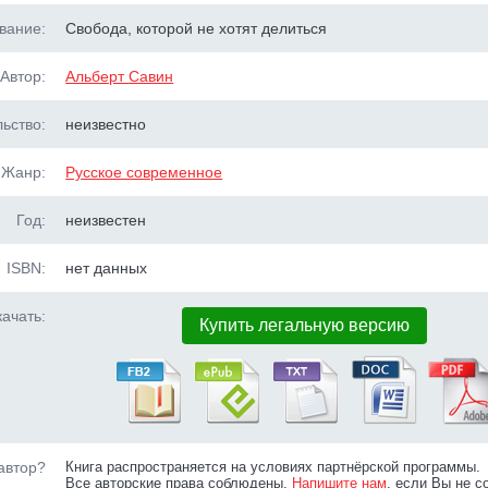
вание:
Свобода, которой не хотят делиться
Автор:
Альберт Савин
ьство:
неизвестно
Жанр:
Русское современное
Год:
неизвестен
ISBN:
нет данных
ачать:
Купить легальную версию
автор?
Книга распространяется на условиях партнёрской программы.
Все авторские права соблюдены.
Напишите нам
, если Вы не с