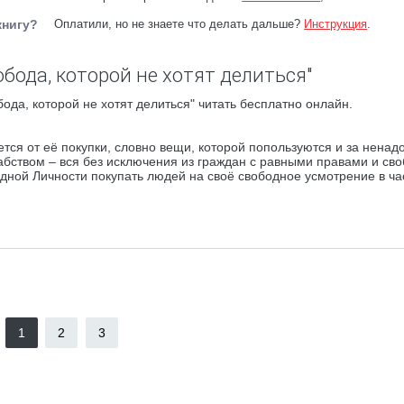
книгу?
Оплатили, но не знаете что делать дальше?
Инструкция
.
бода, которой не хотят делиться"
ода, которой не хотят делиться" читать бесплатно онлайн.
тся от её покупки, словно вещи, которой попользуются и за ненад
рабством – вся без исключения из граждан с равными правами и св
одной Личности покупать людей на своё свободное усмотрение в ч
1
2
3