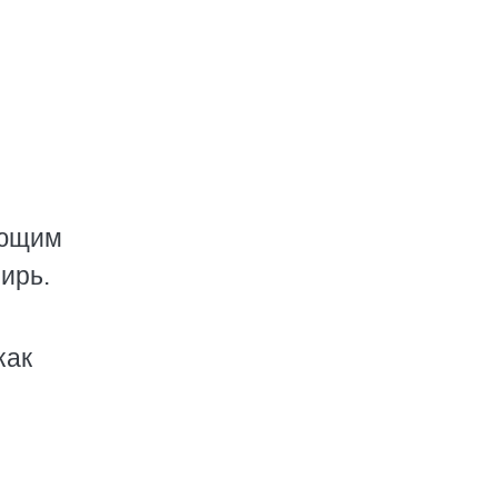
ующим
ирь.
как