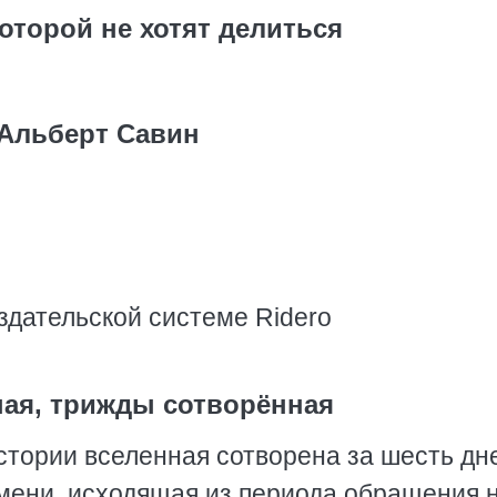
оторой не хотят делиться
Альберт Савин
здательской системе Ridero
ная, трижды сотворённая
стории вселенная сотворена за шесть дн
емени, исходящая из периода обращения