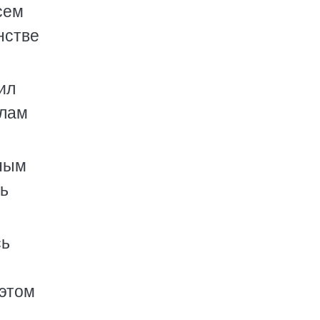
сем
нстве
ил
елам
нным
ть
сь
 этом