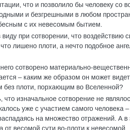
итации, что и позволило бы человеку со в
бодными и безгрешными в любом простра
ебесным с их невесомым бытием.
 виду при сотворении, что воздействию с
 что лишено плоти, а нечто подобное анг
уг него сотворено материально-веществе
ается – каким же образом он может виде
ом без плоти, порхающим во Вселенной?
, что изначальное сотворение не являло
алось уже с участием самого человека –
распадаясь на множество отражений. А в
а от весомой сути во-плоти к невесомой