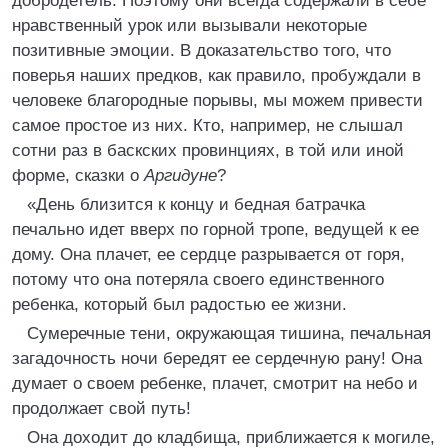
добродетель. Поэтому они всегда содержали в себе
нравственный урок или вызывали некоторые
позитивные эмоции. В доказательство того, что
поверья наших предков, как правило, пробуждали в
человеке благородные порывы, мы можем привести
самое простое из них. Кто, например, не слышал
сотни раз в баскских провинциях, в той или иной
форме, сказки о
Аргидуне
?
«День близится к концу и бедная батрачка
печально идет вверх по горной тропе, ведущей к ее
дому. Она плачет, ее сердце разрывается от горя,
потому что она потеряла своего единственного
ребенка, который был радостью ее жизни.
Сумеречные тени, окружающая тишина, печальная
загадочность ночи бередят ее сердечную рану! Она
думает о своем ребенке, плачет, смотрит на небо и
продолжает свой путь!
Она доходит до кладбища, приближается к могиле,