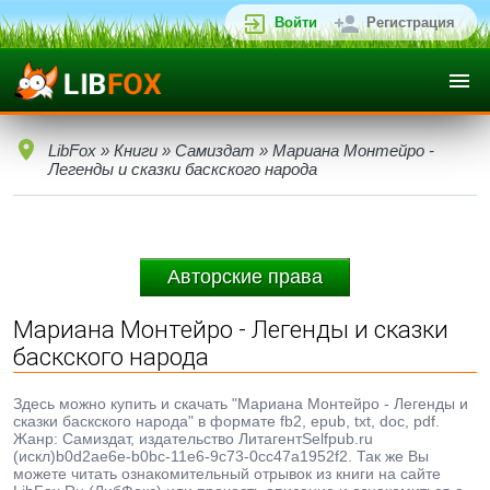
Войти
Регистрация
LibFox
»
Книги
»
Самиздат
» Мариана Монтейро -
Легенды и сказки баскского народа
Авторские права
Мариана Монтейро - Легенды и сказки
баскского народа
Здесь можно купить и скачать "Мариана Монтейро - Легенды и
сказки баскского народа" в формате fb2, epub, txt, doc, pdf.
Жанр: Самиздат, издательство ЛитагентSelfpub.ru
(искл)b0d2ae6e-b0bc-11e6-9c73-0cc47a1952f2. Так же Вы
можете читать ознакомительный отрывок из книги на сайте