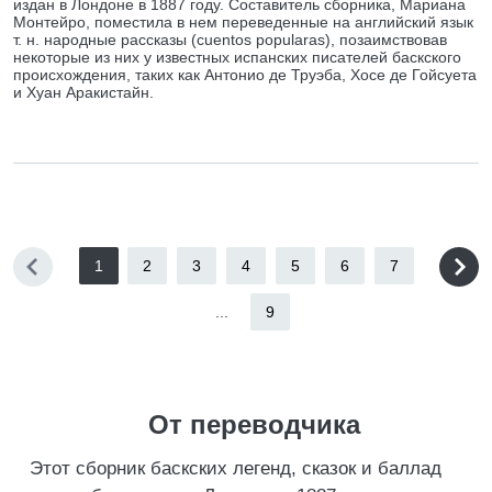
издан в Лондоне в 1887 году. Составитель сборника, Мариана
Монтейро, поместила в нем переведенные на английский язык
т. н. народные рассказы (cuentos popularas), позаимствовав
некоторые из них у известных испанских писателей баскского
происхождения, таких как Антонио де Труэба, Хосе де Гойсуета
и Хуан Аракистайн.
1
2
3
4
5
6
7
...
9
От переводчика
Этот сборник баскских легенд, сказок и баллад