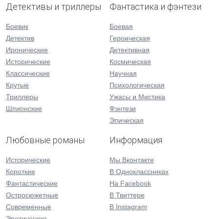
Детективы и триллеры
Фантастика и фэнтези
Боевик
Боевая
Детектив
Героическая
Иронические
Детективная
Исторические
Космическая
Классические
Научная
Крутые
Психологическая
Триллеры
Ужасы и Мистика
Шпионские
Фэнтези
Эпическая
Любовные романы
Информация
Исторические
Мы Вконтакте
Короткие
В Одноклассниках
Фантастические
На Facebook
Остросюжетные
В Твиттере
Современные
В Instagram
Эротические