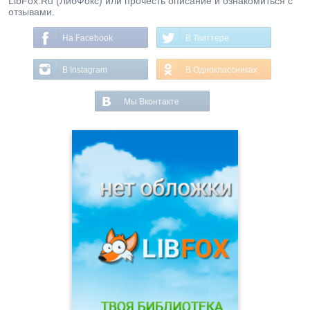
LibFox.Ru (ЛибФокс) или прочесть описание и ознакомиться с
отзывами.
На Facebook
В Твиттере
В Instagram
В Одноклассниках
Мы Вконтакте