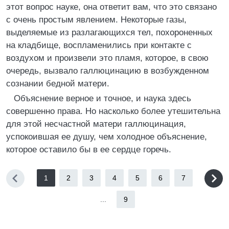
этот вопрос науке, она ответит вам, что это связано
с очень простым явлением. Некоторые газы,
выделяемые из разлагающихся тел, похороненных
на кладбище, воспламенились при контакте с
воздухом и произвели это пламя, которое, в свою
очередь, вызвало галлюцинацию в возбужденном
сознании бедной матери.
Объяснение верное и точное, и наука здесь
совершенно права. Но насколько более утешительна
для этой несчастной матери галлюцинация,
успокоившая ее душу, чем холодное объяснение,
которое оставило бы в ее сердце горечь.
1
2
3
4
5
6
7
...
9