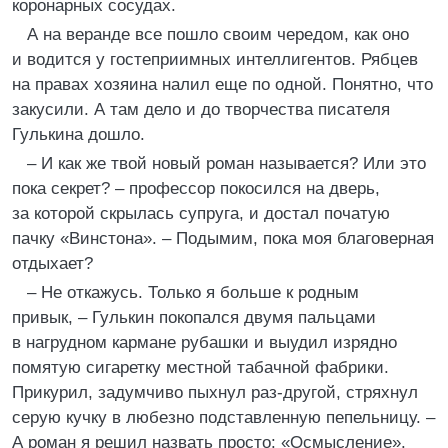
коронарных сосудах.
А на веранде все пошло своим чередом, как оно
и водится у гостеприимных интеллигентов. Рябцев
на правах хозяина налил еще по одной. Понятно, что
закусили. А там дело и до творчества писателя
Гулькина дошло.
– И как же твой новый роман называется? Или это
пока секрет? – профессор покосился на дверь,
за которой скрылась супруга, и достал початую
пачку «Винстона». – Подымим, пока моя благоверная
отдыхает?
– Не откажусь. Только я больше к родным
привык, – Гулькин покопался двумя пальцами
в нагрудном кармане рубашки и выудил изрядно
помятую сигаретку местной табачной фабрики.
Прикурил, задумчиво пыхнул раз-другой, стряхнул
серую кучку в любезно подставленную пепельницу. –
А роман я решил назвать просто: «Осмысление».