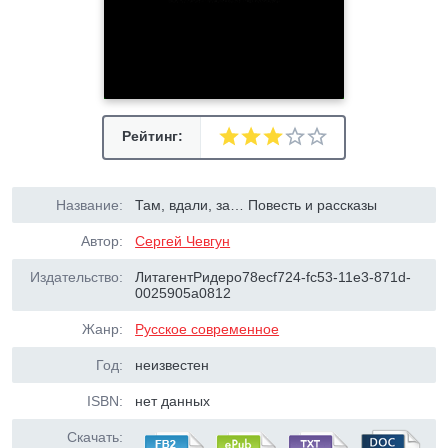
Рейтинг:
Название:
Там, вдали, за… Повесть и рассказы
Автор:
Сергей Чевгун
Издательство:
ЛитагентРидеро78ecf724-fc53-11e3-871d-
0025905a0812
Жанр:
Русское современное
Год:
неизвестен
ISBN:
нет данных
Скачать: