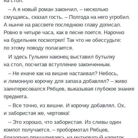
на стол.
– А я новый роман закончил, – несколько
смущаясь, сказал гость. – Полгода на него угробил.
А нынче на рассвете последнюю главу дописал.
Ровно в четыре часа, как в песне поется. Нарочно
на будильник посмотрел! Так что не обессудьте:
по этому поводу полагается.
И здесь Гулькин наконец выставил бутылку
на стол, посчитав вступление законченным.
– Не иначе как на вишне настаивал? Небось,
и лимонную корочку для запаха добавлял? – живо
заинтересовался Рябцев, выказывая глубокое знание
предмета.
– Все точно, из вишни. И корочку добавлял. Ох,
и забористая же, чертовка!
– Это хорошо, что забористая. Из сливы один
компот получается, – пробормотал Рябцев,
близоруко прищуриваясь на мутноватый напиток.