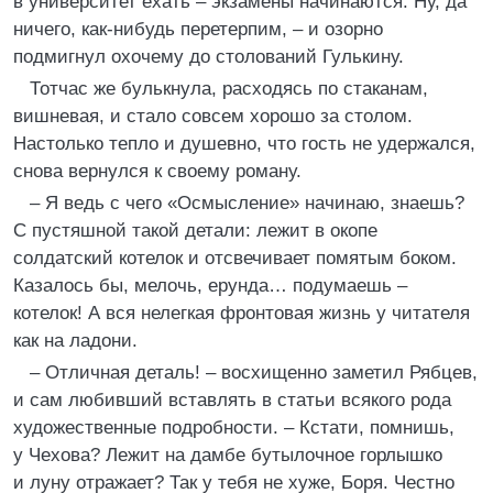
в университет ехать – экзамены начинаются. Ну, да
ничего, как-нибудь перетерпим, – и озорно
подмигнул охочему до столований Гулькину.
Тотчас же булькнула, расходясь по стаканам,
вишневая, и стало совсем хорошо за столом.
Настолько тепло и душевно, что гость не удержался,
снова вернулся к своему роману.
– Я ведь с чего «Осмысление» начинаю, знаешь?
C пустяшной такой детали: лежит в окопе
солдатский котелок и отсвечивает помятым боком.
Казалось бы, мелочь, ерунда… подумаешь –
котелок! А вся нелегкая фронтовая жизнь у читателя
как на ладони.
– Отличная деталь! – восхищенно заметил Рябцев,
и сам любивший вставлять в статьи всякого рода
художественные подробности. – Кстати, помнишь,
у Чехова? Лежит на дамбе бутылочное горлышко
и луну отражает? Так у тебя не хуже, Боря. Честно