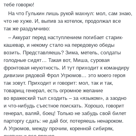
тебе говорю!
На что Гулькин лишь рукой махнул: мол, сам знаю,
что не хуже. И, выпив за котелок, продолжал все
так же раздумчиво:
– Аккурат перед наступлением погибает старик-
кашевар, и некому стало на передовую обеды
возить. Представляешь? Зима, метель, солдаты
голодные сидят… Такая вот, Миша, суровая
фронтовая неуютность. И тут приходит к командиру
дивизии рядовой Фрол Угрюмов… это моего героя
так зовут. Приходит и говорит: мол, так и так,
товарищ генерал, есть огромное желание
во вражеский тыл сходить – за «языком», а заодно
и что-нибудь съестное поискать. Хорошо, говорит
генерал, валяй, боец! Только не забудь свой билет
парторгу сдать: не дай бог, потеряешь ненароком.
А Угрюмов, между прочим, коренной сибиряк,