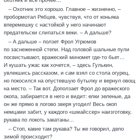
охотник и все прочее…
– Охотник это хорошо. Главное – жизненно, –
пробормотал Рябцев, чувствуя, что от коньяка
вперемешку с настойкой у него начинают
предательски слипаться веки. – А дальше?
– А дальше – ползет Фрол Угрюмов
по заснеженной степи. Над головой шальные пули
посвистывают, вражеский миномет где-то бьет…
И кушать ужас как хочется, – здесь Гулькин,
увлекшись рассказом, и сам взял со стола огурец,
но покосился на опустевшую бутылку и вернул овощ
на место. – Так вот. Доползает Фрол до вражеского
окопа, забирается в него и видит: елки зеленые, да
он же прямо в логово зверя угодил! Весь окоп
немцами забит, у каждого «шмайссер» наизготовку,
рукава по локоть закатаны…
– Стоп, какие там рукава? Ты же говорил, дело
зимой происходит?