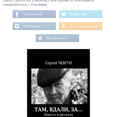
сайте LibFox.Ru (ЛибФокс) или прочесть описание и
ознакомиться с отзывами.
На Facebook
В Твиттере
В Instagram
В Одноклассниках
Мы Вконтакте