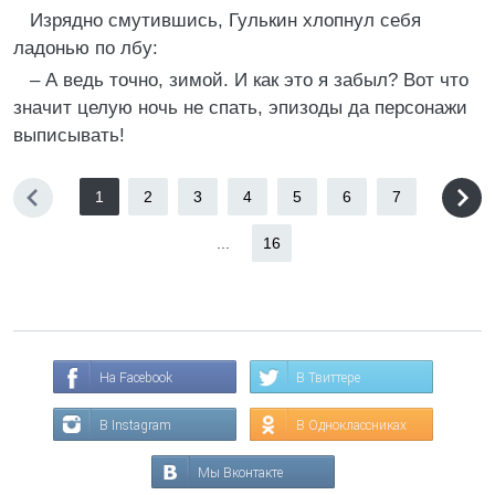
Изрядно смутившись, Гулькин хлопнул себя
ладонью по лбу:
– А ведь точно, зимой. И как это я забыл? Вот что
значит целую ночь не спать, эпизоды да персонажи
выписывать!
1
2
3
4
5
6
7
...
16
На Facebook
В Твиттере
В Instagram
В Одноклассниках
Мы Вконтакте