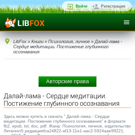
Войти
Регистрация
LibFox
»
Книги
»
Психология, личное
» Далай-лама -
Сердце медитации. Постижение глубинного
осознавания
Авторские права
Далай-лама - Сердце медитации.
Постижение глубинного осознавания
Здесь можно купить и скачать " Далай-лама - Сердце
медитации. Постижение глубинного осознавания" в формате
fb2, epub, txt, doc, pdf. Жанр: Психология, личное, издательство
Литагент5 редакцияfca24822-af13-11e1-aac2-5924aae99221,