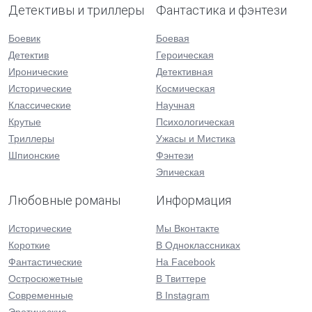
Детективы и триллеры
Фантастика и фэнтези
Боевик
Боевая
Детектив
Героическая
Иронические
Детективная
Исторические
Космическая
Классические
Научная
Крутые
Психологическая
Триллеры
Ужасы и Мистика
Шпионские
Фэнтези
Эпическая
Любовные романы
Информация
Исторические
Мы Вконтакте
Короткие
В Одноклассниках
Фантастические
На Facebook
Остросюжетные
В Твиттере
Современные
В Instagram