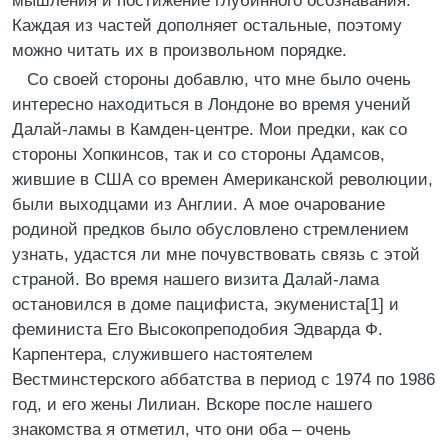
мышления и постижение глубинного осознавания.
Каждая из частей дополняет остальные, поэтому
можно читать их в произвольном порядке.
Со своей стороны добавлю, что мне было очень
интересно находиться в Лондоне во время учений
Далай-ламы в Камден-центре. Мои предки, как со
стороны Хопкинсов, так и со стороны Адамсов,
жившие в США со времен Американской революции,
были выходцами из Англии. А мое очарование
родиной предков было обусловлено стремлением
узнать, удастся ли мне почувствовать связь с этой
страной. Во время нашего визита Далай-лама
остановился в доме пацифиста, экумениста[1] и
феминиста Его Высокопреподобия Эдварда Ф.
Карпентера, служившего настоятелем
Вестминстерского аббатства в период с 1974 по 1986
год, и его жены Лилиан. Вскоре после нашего
знакомства я отметил, что они оба – очень