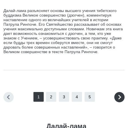
Далай-лама разъясняет основы высшего учения тибетского
буддизма Великое совершенство (дзогчен), комментируя
наставление одного из величайших учителей в истории
Патрула Ринпоче. Его Святейшество рассказывает об основах
учения максимально доступными словами. Новичкам эта книга
дает возможность ознакомиться с дзогчен, а тем, кто уже
знаком с Учением, – усовершенствовать свою практику. «Даже
если будды трех времен соберутся вместе, они не смогут
даровать более совершенных наставлений», – говорится о
Великом совершенстве в тексте Патрула Ринпоче.
1
2
3
4
5
Далай-лама