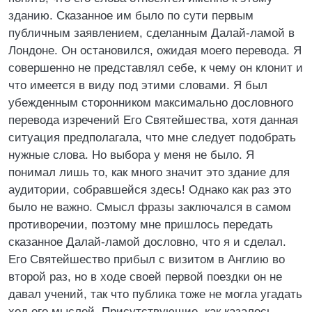
зданию. Сказанное им было по сути первым
публичным заявлением, сделанным Далай-ламой в
Лондоне. Он остановился, ожидая моего перевода. Я
совершенно не представлял себе, к чему он клонит и
что имеется в виду под этими словами. Я был
убежденным сторонником максимально дословного
перевода изречений Его Святейшества, хотя данная
ситуация предполагала, что мне следует подобрать
нужные слова. Но выбора у меня не было. Я
понимал лишь то, как много значит это здание для
аудитории, собравшейся здесь! Однако как раз это
было не важно. Смысл фразы заключался в самом
противоречии, поэтому мне пришлось передать
сказанное Далай-ламой дословно, что я и сделал.
Его Святейшество прибыл с визитом в Англию во
второй раз, но в ходе своей первой поездки он не
давал учений, так что публика тоже не могла угадать
ход его мыслей. Присутствующие, как казалось,