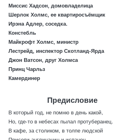
Миссис Хадсон, домовладелица
Шерлок Холмс, ее квартиросъёмщик
Ирэна Адлер, соседка.
Констебль
Майкрофт Холмс, министр
Лестрейд, инспектор Скотланд-Ярда
Джон Ватсон, друг Холмса
Принц Чарльз
Камердинер
Предисловие
В который год, не помню в день какой,
Но, где-то в небесах пылал протуберанец.
В кафе, за столиком, в толпе людской
Присели англичанин и испанец.