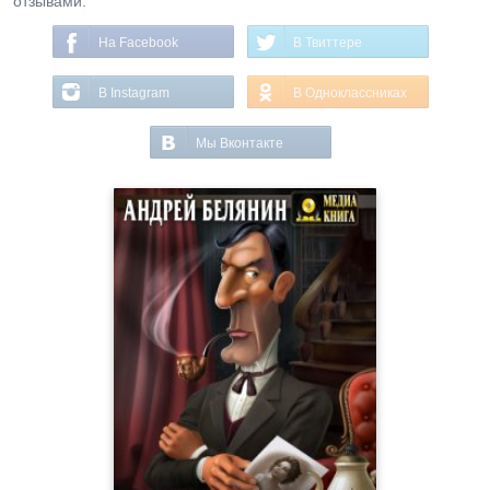
отзывами.
На Facebook
В Твиттере
В Instagram
В Одноклассниках
Мы Вконтакте