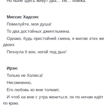
Но ныне здесь живут два… хм… бомжа.
Миссис Хадсон:
Помилуйте, моя душа!
То два достойных джентльмена.
Однако, будь пристойней смена, я мигом этих же
двоих
Пихнула б вон, ногой под дых!
Ирэн:
Только не Холмса!
Несомненно,
Его любовь ко мне толкает,
И чтоб на мне с утра жениться, он по ночам идёт
по краю.