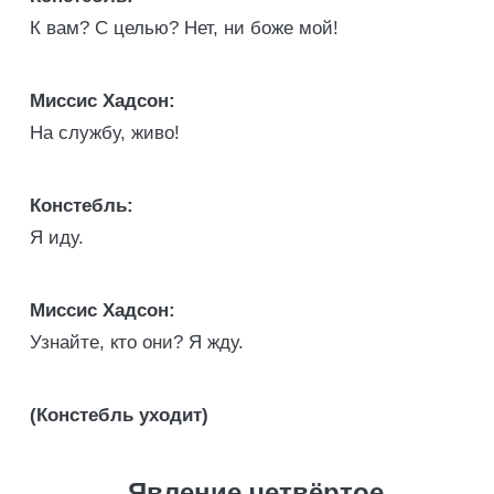
К вам? С целью? Нет, ни боже мой!
Миссис Хадсон:
На службу, живо!
Констебль:
Я иду.
Миссис Хадсон:
Узнайте, кто они? Я жду.
(Констебль уходит)
Явление четвёртое