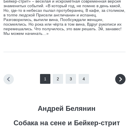
Бейкер-стрит» – веселая и искромётная современная версия
знаменитых событий. «В который год, не помню в день какой,
Но, где-то в небесах пылал протуберанец. В кафе, за столиком,
в толпе людской Присели англичанин и испанец.
Разговорились, выпили вина, Пообсуждали женщин,
посмеялись. Но рока или чёрта в том вина, Вдруг рукописи их
перемешались. Что получилось, это вам решать. Эй, занавес!
Мы можем начинать…»
1
2
3
4
Андрей Белянин
Собака на сене и Бейкер-стрит