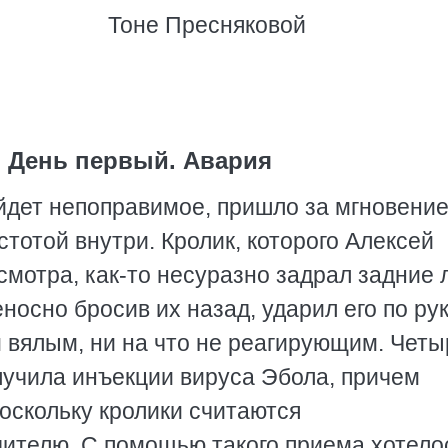
Тоне Пресняковой
. День первый. Авария
йдет непоправимое, пришло за мгновени
отой внутри. Кролик, которого Алексей
смотра, как-то несуразно задрал задние
осно бросив их назад, ударил его по рук
им вялым, ни на что не реагирующим. Чет
лучила инъекции вируса Эбола, причем
оскольку кролики считаются
дителю. С помощью такого приема хотело