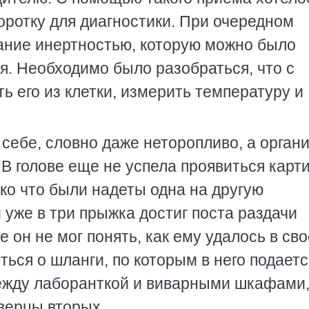
оротку для диагностики. При очередном
мание инертностью, которую можно было
я. Необходимо было разобраться, что с
ь его из клетки, измерить температуру и
 себе, словно даже неторопливо, а орган
 В голове еще не успела проявиться карт
ько что были надеты одна на другую
 уже в три прыжка достиг поста раздачи
 он не мог понять, как ему удалось в св
ься о шланги, по которым в него подаетс
между лаборанткой и виварными шкафами,
верцы вторых.