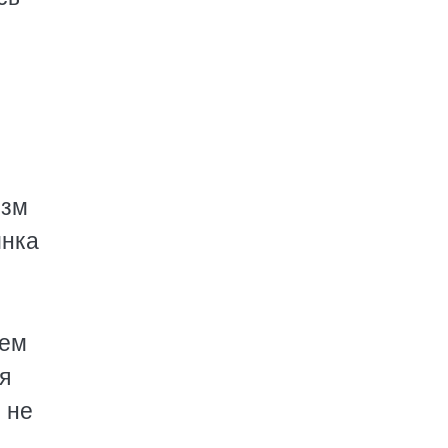
изм
инка
оем
я
 не