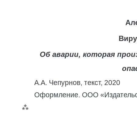
Ал
Виру
Об аварии, которая прои
опа
А.А. Чепурнов, текст, 2020
Оформление. ООО «Издательст
⁂