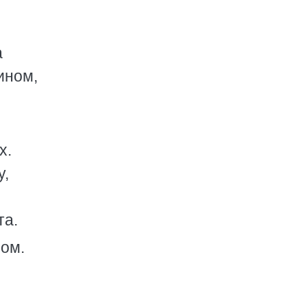
а
ином,
х.
у,
та.
сом.