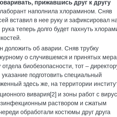
оваривать, прижавшись друг к другу
лаборант наполнила хлорамином. Сняв
сей вставил в нее руку и зафиксировал н
рука теперь долго будет пахнуть хлорам
нкостей.
н доложить об аварии. Сняв трубку
ежурному о случившемся и принятых мера
отдела биобезопасности, тот – директор
т указание подготовить специальный
женный здесь же, на территории институ
ционного вивария[2] и зоны работ с виру
дезинфекционным раствором и сжатым
череди обработали костюмы друг друга