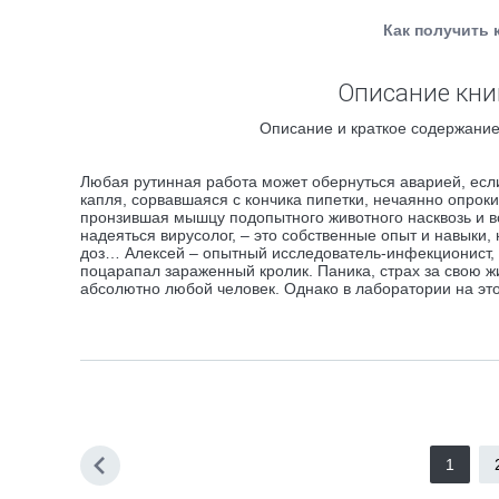
Как получить 
Описание книг
Описание и краткое содержание 
Любая рутинная работа может обернуться аварией, если 
капля, сорвавшаяся с кончика пипетки, нечаянно опро
пронзившая мышцу подопытного животного насквозь и вош
надеяться вирусолог, – это собственные опыт и навыки,
доз… Алексей – опытный исследователь-инфекционист,
поцарапал зараженный кролик. Паника, страх за свою жи
абсолютно любой человек. Однако в лаборатории на это
1