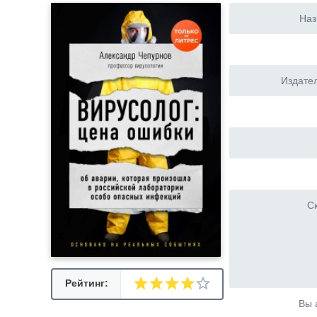
Наз
Издател
Ск
Рейтинг:
Вы 