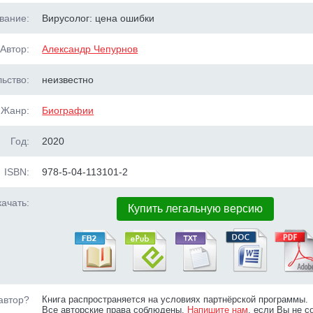
вание:
Вирусолог: цена ошибки
Автор:
Александр Чепурнов
ьство:
неизвестно
Жанр:
Биографии
Год:
2020
ISBN:
978-5-04-113101-2
ачать:
Купить легальную версию
автор?
Книга распространяется на условиях партнёрской программы.
Все авторские права соблюдены.
Напишите нам
, если Вы не с