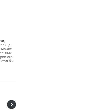
ки,
шприца,
о может
тальных
рии его
пытал бы