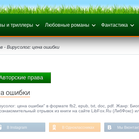
вы и триллеры
Любовные романы
Фантастика
в - Вирусолог: цена ошибки
Авторские права
на ошибки
усолог: цена ошибки" в формате fb2, epub, txt, doc, pdf. Жанр: Би
 ознакомительный отрывок из книги на сайте LibFox.Ru (ЛибФокс) и
В Instagram
В Одноклассниках
Мы Вконтак