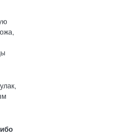
ую
кожа,
ды
улак,
ым
либо