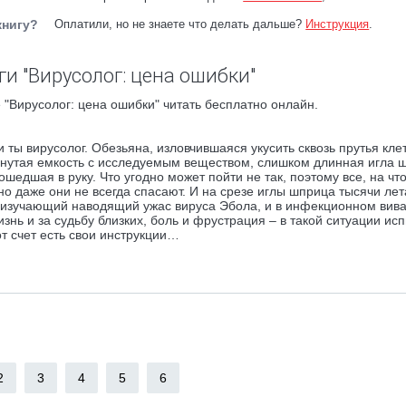
книгу?
Оплатили, но не знаете что делать дальше?
Инструкция
.
и "Вирусолог: цена ошибки"
"Вирусолог: цена ошибки" читать бесплатно онлайн.
ты вирусолог. Обезьяна, изловчившаяся укусить сквозь прутья клет
кинутая емкость с исследуемым веществом, слишком длинная игла 
едшая в руку. Что угодно может пойти не так, поэтому все, на чт
 но даже они не всегда спасают. И на срезе иглы шприца тысячи ле
 изучающий наводящий ужас вируса Эбола, и в инфекционном вива
знь и за судьбу близких, боль и фрустрация – в такой ситуации ис
т счет есть свои инструкции…
2
3
4
5
6