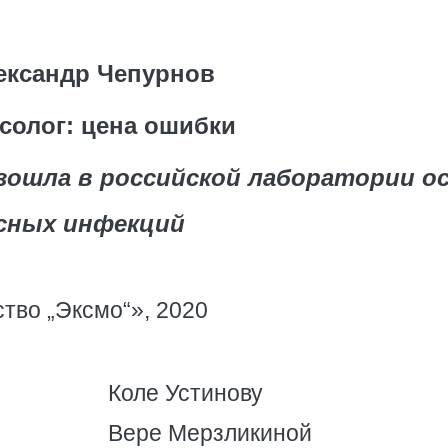
ександр Чепурнов
солог: цена ошибки
зошла в российской лаборатории о
сных инфекций
во „Эксмо“», 2020
Коле Устинову
Вере Мерзликиной