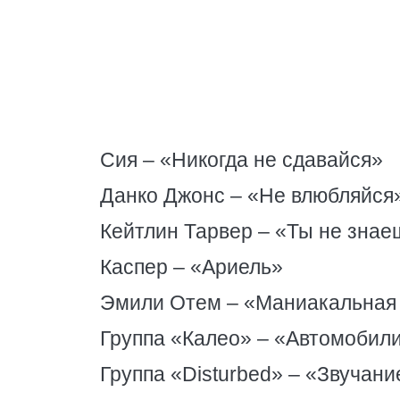
Сия – «Никогда не сдавайся»
Данко Джонс – «Не влюбляйся
Кейтлин Тарвер – «Ты не знае
Каспер – «Ариель»
Эмили Отем – «Маниакальная
Группа «Калео» – «Автомобил
Группа «Disturbed» – «Звучан