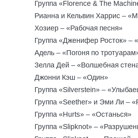
Группа «Florence & The Machi
Рианна и Кельвин Харрис – «
Хозиер – «Рабочая песня»
Группа «Дженифер Росток» – 
Адель – «Погоня по тротуарам
Зелла Дей – «Волшебная стен
Джонни Кэш – «Один»
Группа «Silverstein» – «Улыба
Группа «Seether» и Эми Ли – 
Группа «Hurts» – «Останься»
Группа «Slipknot» – «Разруше