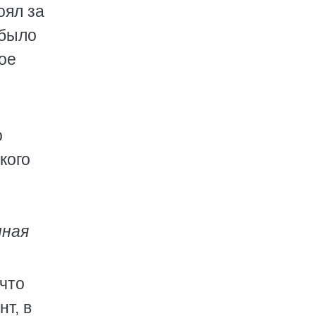
оял за
 было
ое
о
кого
нная
 что
т, в