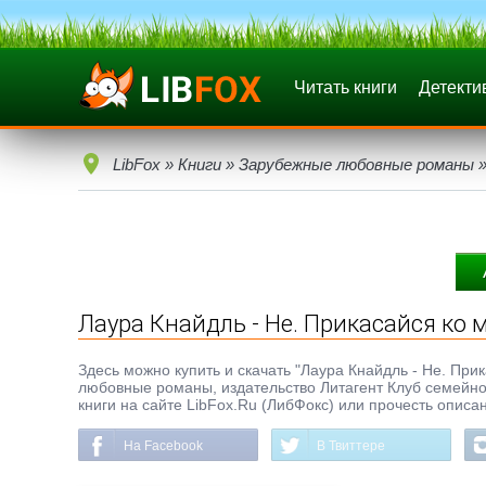
Читать книги
Детекти
LibFox
»
Книги
»
Зарубежные любовные романы
»
Лаура Кнайдль - Не. Прикасайся ко 
Здесь можно купить и скачать "Лаура Кнайдль - Не. Прик
любовные романы, издательство Литагент Клуб семейног
книги на сайте LibFox.Ru (ЛибФокс) или прочесть описа
На Facebook
В Твиттере