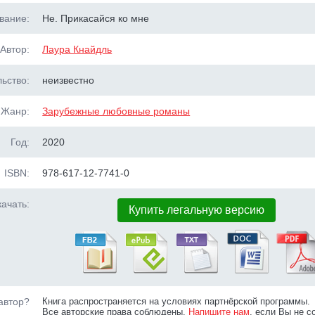
вание:
Не. Прикасайся ко мне
Автор:
Лаура Кнайдль
ьство:
неизвестно
Жанр:
Зарубежные любовные романы
Год:
2020
ISBN:
978-617-12-7741-0
ачать:
Купить легальную версию
автор?
Книга распространяется на условиях партнёрской программы.
Все авторские права соблюдены.
Напишите нам
, если Вы не с