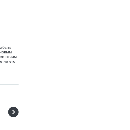
забыть
 новым
ее отчим.
е не его.