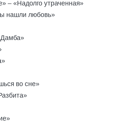
ne» – «Надолго утраченная»
Мы нашли любовь»
«Дамба»
»
а»
ешься во сне»
«Разбита»
ние»