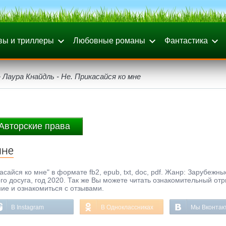
вы и триллеры
Любовные романы
Фантастика
 Лаура Кнайдль - Не. Прикасайся ко мне
Авторские права
мне
асайся ко мне" в формате fb2, epub, txt, doc, pdf. Жанр: Зарубежны
о досуга, год 2020. Так же Вы можете читать ознакомительный отр
ние и ознакомиться с отзывами.
В Instagram
В Одноклассниках
Мы Вконтак