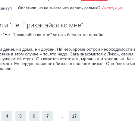
книгу?
Оплатили, но не знаете что делать дальше?
Инструкция
.
ги "Не. Прикасайся ко мне"
 "Не. Прикасайся ко мне" читать бесплатно онлайн.
и денег, ни дома, ни друзей. Ничего, кроме острой необходимости 
отеке в этом случае – то, что надо. Сага знакомится с Лукой, своим
внушают ей страх. Он кажется жестоким, мрачным и холодным. Как 
имает. Ее сердце начинает биться в опасном ритме. Она боится уж
оизошло…
4
5
6
7
...
17