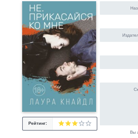
Наз
Издател
Ск
Рейтинг:
Вы 