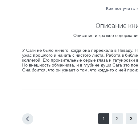
Как получить 
Описание кни
Описание и краткое содержание
У Саги не было ничего, когда она переехала в Неваду. Н
ужас прошлого и начать с чистого листа. Работа в библи
коллегой. Его пронзительные серые глаза и татуировки 
Но внешность обманчива, и в глубине души Сага это пон
Она боится, что он узнает о том, что когда-то с ней пр
1
2
3