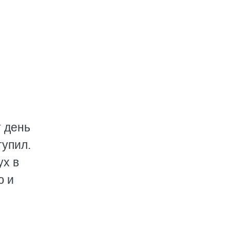
т день
тупил.
ух в
ю и