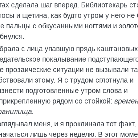
гах сделала шаг вперед. Библиотекарь ст
осы и щетина, как будто утром у него не
ые пальцы с обкусанными ногтями и золот
бнулся.
 убрала с лица упавшую прядь каштановых
предательское покалывание подступающег
е прозаические ситуации не вызывали та
бствовали этому. Я с трудом сглотнула и
оизнести подготовленные утром слова и
 прикрепленную рядом со стойкой:
време
ранилища.
лядывал меня, и я проклинала тот факт,
чаться лишь через неделю. В этот момен