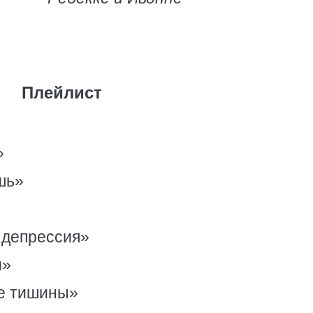
Плейлист
»
шь»
 депрессия»
и»
ие тишины»