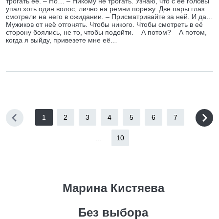
трогать её. – Но… – Никому не трогать. Узнаю, что с её головы
упал хоть один волос, лично на ремни порежу. Две пары глаз
смотрели на него в ожидании. – Присматривайте за ней. И да…
Мужиков от неё отгонять. Чтобы никого. Чтобы смотреть в её
сторону боялись, не то, чтобы подойти. – А потом? – А потом,
когда я выйду, привезете мне её…
1
2
3
4
5
6
7
...
10
Марина Кистяева
Без выбора