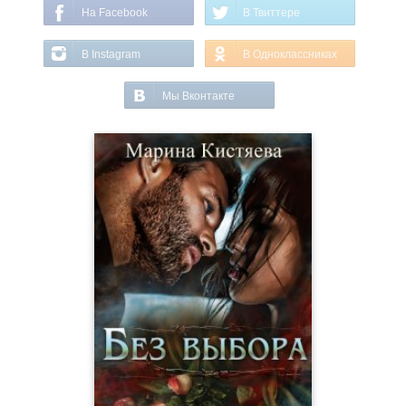
На Facebook
В Твиттере
В Instagram
В Одноклассниках
Мы Вконтакте